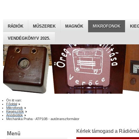
RÁDIÓK
MŰSZEREK
MAGNÓK
MIKROFONOK
KIE
VENDÉGKÖNYV 2025.
Ön itt van:
Főoldal
Mikrofonok
Kiegészítők
Anódpótlók
Mechanika Praha - ATP10B - autótranszformátor
Kérlek támogasd a Rádiómú
Menü