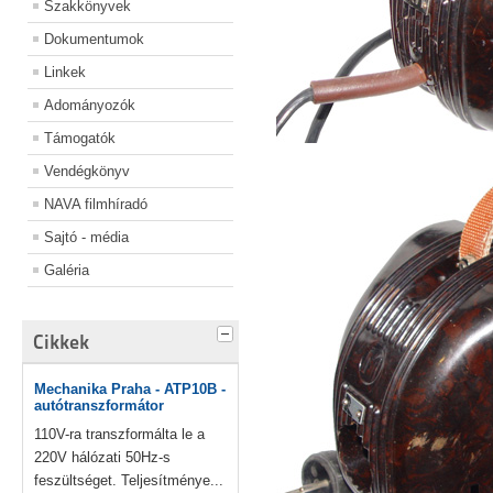
Szakkönyvek
Dokumentumok
Linkek
Adományozók
Támogatók
Vendégkönyv
NAVA filmhíradó
Sajtó - média
Galéria
Cikkek
Mechanika Praha - ATP10B -
autótranszformátor
110V-ra transzformálta le a
220V hálózati 50Hz-s
feszültséget. Teljesítménye...