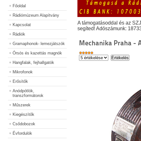
Főoldal
Rádiómúzeum Alapítvány
A támogatásoddal és az SZ
Kapcsolat
segíted! Adószámunk: 1873
Rádiók
Mechanika Praha - 
Gramaphonok- lemezjátszók
Órsós és kazettás magnók
Hangfalak, fejhallgatók
Mikrofonok
Erősítők
Anódpótlók,
transzformátorok
Műszerek
Kiegészítők
Csődobozok
Évfordulók