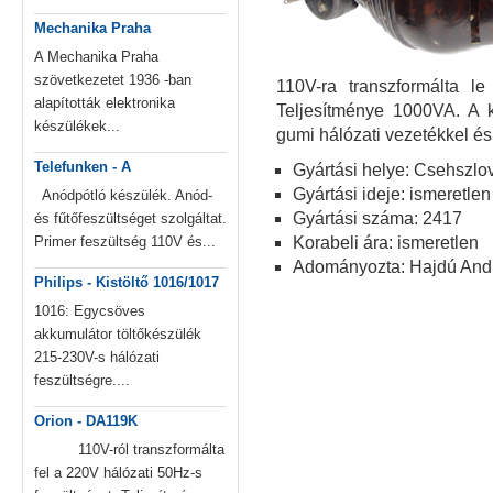
Mechanika Praha
A Mechanika Praha
szövetkezetet 1936 -ban
110V-ra transzformálta le
alapították elektronika
Teljesítménye 1000VA. A kés
készülékek...
gumi hálózati vezetékkel és 
Telefunken - A
Gyártási helye: Csehszlo
Gyártási ideje: ismeretlen
Anódpótló készülék. Anód-
Gyártási száma: 2417
és fűtőfeszültséget szolgáltat.
Primer feszültség 110V és...
Korabeli ára: ismeretlen
Adományozta: Hajdú Andrá
Philips - Kistöltő 1016/1017
1016: Egycsöves
akkumulátor töltőkészülék
215-230V-s hálózati
feszültségre....
Orion - DA119K
110V-ról transzformálta
fel a 220V hálózati 50Hz-s