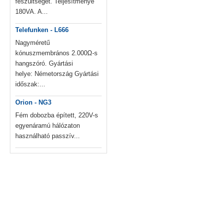
feszültséget. Teljesítménye
180VA. A...
Telefunken - L666
Nagyméretű
kónuszmembrános 2.000Ω-s
hangszóró. Gyártási
helye: Németország Gyártási
időszak:...
Orion - NG3
Fém dobozba épített, 220V-s
egyenáramú hálózaton
használható passzív...