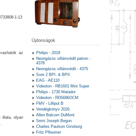
8733808-1-13
Újdonságok
lvashatók az
Philips - 2019
Neongázos villámvédő patron -
4378
Neongázos villámvédő - 4375
Sure 2 BPI. & BPII.
EAG - AE110
Videoton - RB1601 Mini Super
Philips - 1730 Matador
Videoton - RD5686OCM
FMV - Lilliput B
Vendégkönyv 2026.
Allen Balcom DuMont
illata, olyan
Semi Joseph Begun
.
Charles Paulson Ginsburg
Fritz Pfleumer