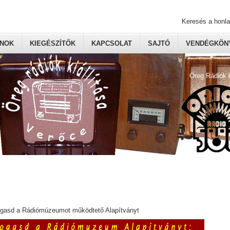
Keresés a honl
ONOK
KIEGÉSZÍTŐK
KAPCSOLAT
SAJTÓ
VENDÉGKÖNY
Öreg Rádiók 
ogasd a Rádiómúzeumot működtető Alapítványt