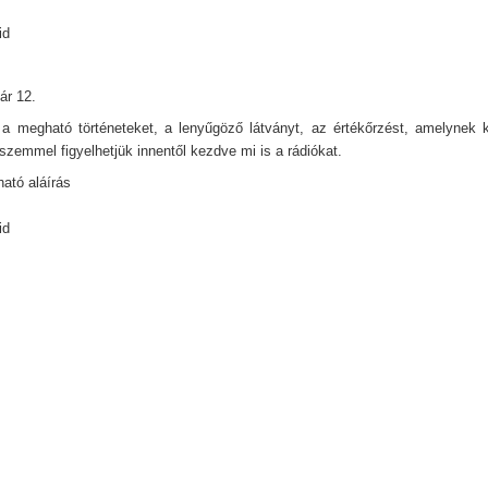
id
ár 12.
a megható történeteket, a lenyűgöző látványt, az értékőrzést, amelynek
szemmel figyelhetjük innentől kezdve mi is a rádiókat.
ató aláírás
id