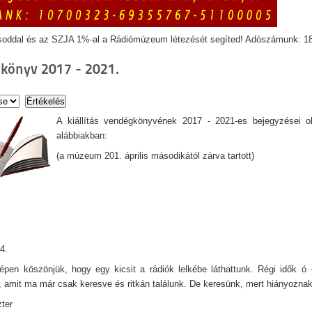
soddal és az SZJA 1%-al a Rádiómúzeum létezését segíted! Adószámunk: 1
könyv 2017 - 2021.
A kiállítás vendégkönyvének 2017 - 2021-es bejegyzései o
alábbiakban:
(a múzeum 201. április másodikától zárva tartott)
4.
pen köszönjük, hogy egy kicsit a rádiók lelkébe láthattunk. Régi idők ó - 
, amit ma már csak keresve és ritkán találunk. De keresünk, mert hiányoznak
ter