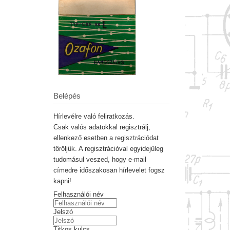
Belépés
Hírlevélre való feliratkozás.
Csak valós adatokkal regisztrálj,
ellenkező esetben a regisztrációdat
töröljük. A regisztrációval egyidejűleg
tudomásul veszed, hogy e-mail
címedre időszakosan hírlevelet fogsz
kapni!
Felhasználói név
Jelszó
Titkos kulcs