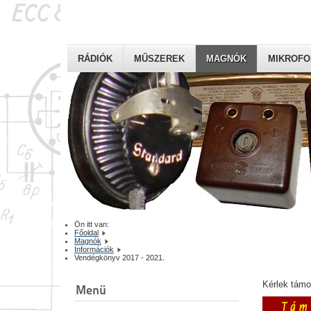
RÁDIÓK
MŰSZEREK
MAGNÓK
MIKROF
Ön itt van:
Főoldal
Magnók
Információk
Vendégkönyv 2017 - 2021.
Kérlek tám
Menü