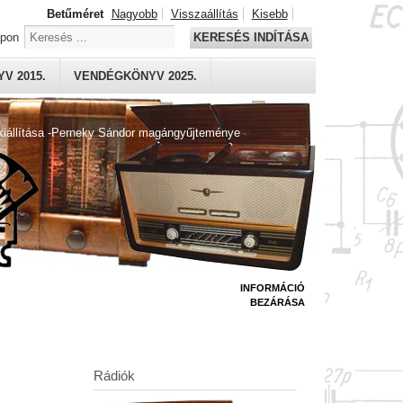
Betűméret
Nagyobb
Visszaállítás
Kisebb
apon
KERESÉS INDÍTÁSA
V 2015.
VENDÉGKÖNYV 2025.
kiállítása -Perneky Sándor magángyűjteménye
INFORMÁCIÓ
BEZÁRÁSA
Rádiók