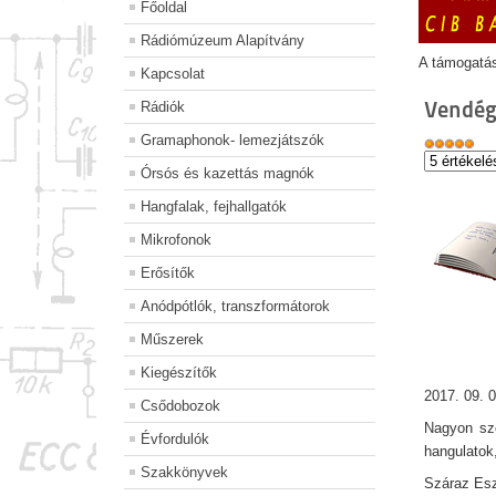
Főoldal
Rádiómúzeum Alapítvány
A támogatá
Kapcsolat
Vendég
Rádiók
Gramaphonok- lemezjátszók
Órsós és kazettás magnók
Hangfalak, fejhallgatók
Mikrofonok
Erősítők
Anódpótlók, transzformátorok
Műszerek
Kiegészítők
2017. 09. 0
Csődobozok
Nagyon szé
Évfordulók
hangulatok
Szakkönyvek
Száraz Esz