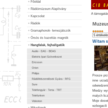
Főoldal
Rádiómúzeum Alapítvány
A támogatá
Kapcsolat
Muzeu
Rádiók
Gramaphonok- lemezjátszók
Órsós és kazettás magnók
Witam s
Hangfalak, fejhallgatók
Audio - EAG - BEAG
Elektris Ipari Szövetkezet
Ericsson
Orion
Philips
Prosze prz
Rádiófelszerelések Gyára - RFG
inne urzad
Sure
odwiedzeni
Telefongyár - Terta - TRT
Miedzy wys
malych lic
Telefunken
Moje doswi
Videoton
wzbogacili
Mikrofonok