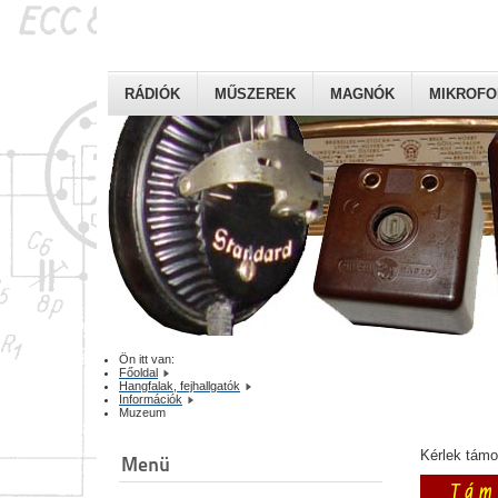
RÁDIÓK
MŰSZEREK
MAGNÓK
MIKROF
Ön itt van:
Főoldal
Hangfalak, fejhallgatók
Információk
Muzeum
Kérlek tám
Menü