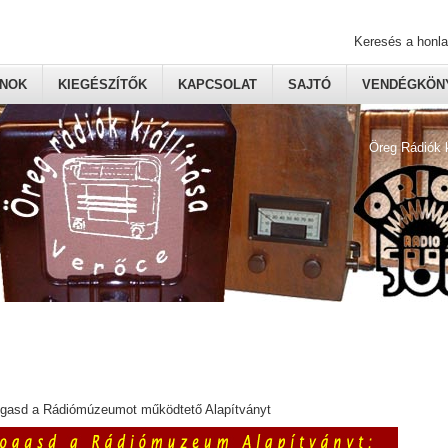
Keresés a honl
ONOK
KIEGÉSZÍTŐK
KAPCSOLAT
SAJTÓ
VENDÉGKÖNY
Öreg Rádiók 
ogasd a Rádiómúzeumot működtető Alapítványt