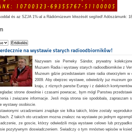
soddal és az SZJA 1%-al a Rádiómúzeum létezését segíted! Adószámunk: 1
m
erdecznie na wystawie starych radioodbiorników!
Nazywam sie Perneky Sándor, prywatny kolekcjoner
Muzue
m Radia i wystawy starych radioodbiorników z Ver
Muzeum gdzie przedstawiam stare radia otworzylem w 
2009. Aby obejrzec wystawe, odwiedzily juz muzeum go
kraju, z róznych panstw Europy i z dalekich kontynentów
egladac strone dowolnie i czasami powracac, bym mógl Panstwu przedstawi
zenia i zwiazane informacje. Jesli moja strona sie spodobala, zapraszam 
e wystawy osobiscie.
tawionymi urzadzeniami znajduje sie kilka takich, które zostaly wyproduk
zbach. Z takich oto urzadzen mozna znalezc na wystawie po jednym egzemp
adczenie, ze goscie, którzy odwiedzili moja wystawe celowo lub przypad
 sie pozytywnym doswiadczeniem. Swiadczy o tym mnóstwo wpisów w ksiedz