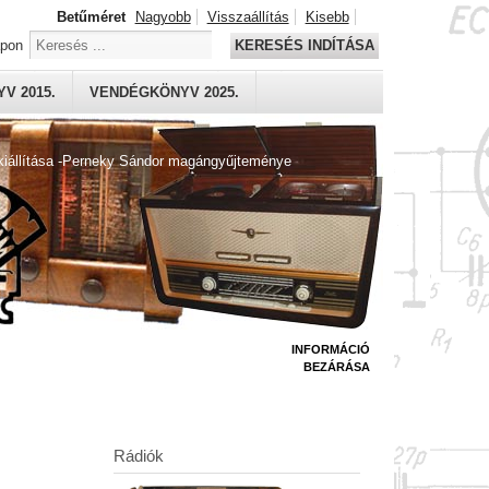
Betűméret
Nagyobb
Visszaállítás
Kisebb
apon
KERESÉS INDÍTÁSA
V 2015.
VENDÉGKÖNYV 2025.
kiállítása -Perneky Sándor magángyűjteménye
INFORMÁCIÓ
BEZÁRÁSA
Rádiók