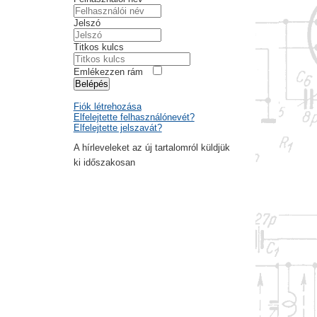
Jelszó
Titkos kulcs
Emlékezzen rám
Belépés
Fiók létrehozása
Elfelejtette felhasználónevét?
Elfelejtette jelszavát?
A hírleveleket az új tartalomról küldjük
ki időszakosan