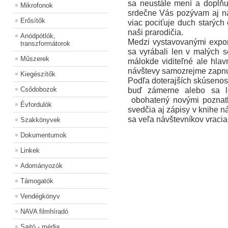
sa
neustále mení a doplňu
Mikrofonok
srdečne Vás pozývam aj 
Erősítők
viac pociťuje duch starých 
naši prarodičia.
Anódpótlók,
Medzi vystavovanými expon
transzformátorok
sa vyrábali len v malých 
Műszerek
málokde viditeľné ale hla
návštevy samozrejme zapnu
Kiegészítők
Podľa doterajších skúsenost
Csődobozok
buď zámerne alebo sa le
obohatený novými poznatk
Évfordulók
svedčia aj zápisy v knihe n
sa veľa návštevníkov
vracia
Szakkönyvek
Dokumentumok
Linkek
Adományozók
Támogatók
Vendégkönyv
NAVA filmhíradó
Sajtó - média