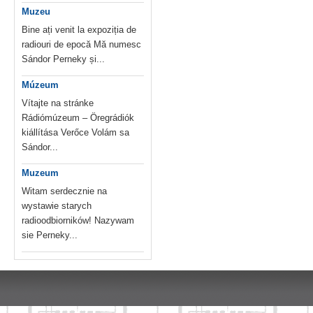
Muzeu
Bine ați venit la expoziția de
radiouri de epocă Mă numesc
Sándor Perneky și...
Múzeum
Vítajte na stránke
Rádiómúzeum – Öregrádiók
kiállítása Verőce Volám sa
Sándor...
Muzeum
Witam serdecznie na
wystawie starych
radioodbiorników! Nazywam
sie Perneky...