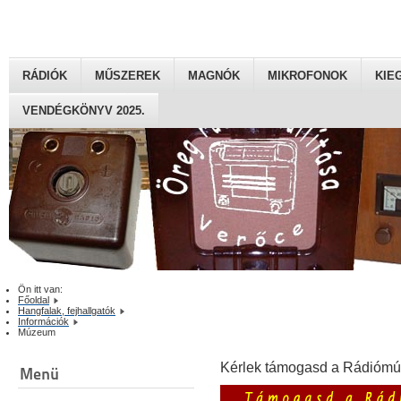
RÁDIÓK
MŰSZEREK
MAGNÓK
MIKROFONOK
KIE
VENDÉGKÖNYV 2025.
Ön itt van:
Főoldal
Hangfalak, fejhallgatók
Információk
Múzeum
Kérlek támogasd a Rádiómú
Menü