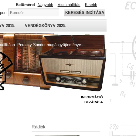
Betűméret
Nagyobb
Visszaállítás
Kisebb
apon
KERESÉS INDÍTÁSA
V 2015.
VENDÉGKÖNYV 2025.
kiállítása -Perneky Sándor magángyűjteménye
INFORMÁCIÓ
BEZÁRÁSA
Rádiók