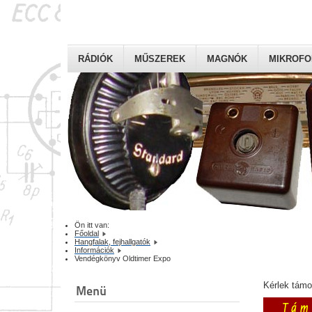
RÁDIÓK
MŰSZEREK
MAGNÓK
MIKROF
Ön itt van:
Főoldal
Hangfalak, fejhallgatók
Információk
Vendégkönyv Oldtimer Expo
Kérlek tám
Menü