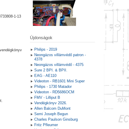
8733808-1-13
Újdonságok
Philips - 2019
a vendégkönyv
Neongázos villámvédő patron -
4378
Neongázos villámvédő - 4375
Sure 2 BPI. & BPII.
EAG - AE110
Videoton - RB1601 Mini Super
Philips - 1730 Matador
Videoton - RD5686OCM
FMV - Lilliput B
t.
Vendégkönyv 2026.
Allen Balcom DuMont
Semi Joseph Begun
Charles Paulson Ginsburg
Fritz Pfleumer