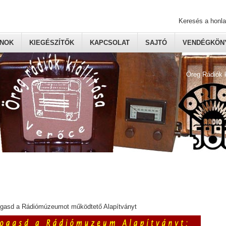
Keresés a honl
ONOK
KIEGÉSZÍTŐK
KAPCSOLAT
SAJTÓ
VENDÉGKÖNY
Öreg Rádiók 
ogasd a Rádiómúzeumot működtető Alapítványt