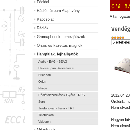
Főoldal
Rádiómúzeum Alapítvány
A támogatá
Kapcsolat
Vendég
Rádiók
Gramaphonok- lemezjátszók
Órsós és kazettás magnók
Hangfalak, fejhallgatók
Audio - EAG - BEAG
Elektris Ipari Szövetkezet
Ericsson
Orion
Philips
Rádiófelszerelések Gyára - RFG
2012.04.28
Örülünk, 
Sure
Nem olvash
Telefongyár - Terta - TRT
Telefunken
Nagyon lát
Videoton
Nem olvash
Mikrofonok