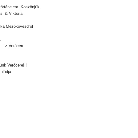
történelem. Köszönjük.
s & Viktória
éka Mezőkövesdről
.
----> Verőcére
ünk Verőcére!!!
saládja