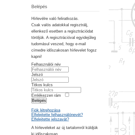
Belépés
Hírlevélre való feliratkozás.
Csak valós adatokkal regisztrálj,
ellenkező esetben a regisztrációdat
töröljük. A regisztrációval egyidejűleg
tudomásul veszed, hogy e-mail
címedre időszakosan hírlevelet fogsz
kapni!
Felhasználói név
Jelszó
Titkos kulcs
Emlékezzen rám
Belépés
Fiók létrehozása
Elfelejtette felhasználónevét?
Elfelejtette jelszavát?
A hírleveleket az új tartalomról küldjük
ki időszakosan