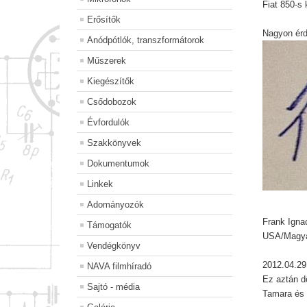
Fiat 850-s 
Erősítők
Nagyon ér
Anódpótlók, transzformátorok
Műszerek
Kiegészítők
Csődobozok
Évfordulók
Szakkönyvek
Dokumentumok
Linkek
Adományozók
Frank Igna
Támogatók
USA/Magya
Vendégkönyv
2012.04.29
NAVA filmhíradó
Ez aztán dö
Sajtó - média
Tamara és