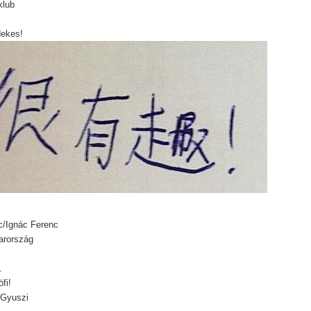
klub
dekes!
c/Ignác Ferenc
rország
.
fi!
 Gyuszi