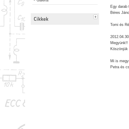
Galéria
Egy darab 
Béres Jáno
Cikkek
Tomi és R
2012.04.30
Megyünk!! 
Köszönjük
Mi is megy
Petra és c