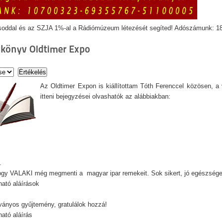
soddal és az SZJA 1%-al a Rádiómúzeum létezését segíted! Adószámunk: 1
könyv Oldtimer Expo
Az Oldtimer Expon is kiállítottam Tóth Ferenccel közösen, 
itteni bejegyzései olvashatók az alábbiakban:
.
hogy VALAKI még megmenti a magyar ipar
remekeit
. Sok sikert, jó egészsége
ató aláírások
ványos gyűjtemény, gratulálok hozzá!
ató aláírás