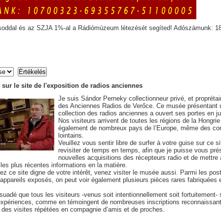
soddal és az SZJA 1%-al a Rádiómúzeum létezését segíted! Adószámunk: 1
sur le site de l'exposition de radios anciennes
Je suis Sándor Perneky collectionneur privé, et propréta
des Anciennes Radios de Verőce. Ce musée présentant 
collection des radios anciennes a ouvert ses portes en ju
Nos visiteurs arrivent de toutes les régions de la Hongrie
également de nombreux pays de l’Europe, même des con
lointains.
Veuillez vous sentir libre de surfer à votre guise sur ce si
revisiter de temps en temps, afin que je puisse vous pr
nouvelles acquisitions des récepteurs radio et de mettre 
 les plus récentes informations en la matière.
ez ce site digne de votre intérêt, venez visiter le musée aussi. Parmi les pos
 appareils exposés, on peut voir également plusieurs pièces rares fabriquées
suadé que tous les visiteurs -venus soit intentionnellement soit fortuitement- s
’expériences, comme en témoingent de nombreuses inscriptions reconnaissan
et des visites répétées en compagnie d’amis et de proches.