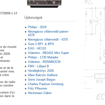
8733808-1-13
Újdonságok
Philips - 2019
Neongázos villámvédő patron -
4378
Neongázos villámvédő - 4375
Sure 2 BPI. & BPII.
ire du musée
EAG - AE110
une
Videoton - RB1601 Mini Super
in 2009.
 et
Philips - 1730 Matador
tinents
Videoton - RD5686OCM
FMV - Lilliput B
te et de le
Vendégkönyv 2026.
ésenter mes
à votre
Allen Balcom DuMont
Semi Joseph Begun
tes de radio
Charles Paulson Ginsburg
 en nombre
Fritz Pfleumer
ortent d’ici
Heckenast Gábor
tes dans le