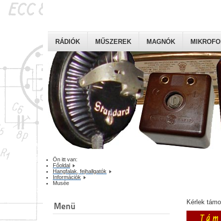
RÁDIÓK
MŰSZEREK
MAGNÓK
MIKROF
Ön itt van:
Főoldal
Hangfalak, fejhallgatók
Információk
Musée
Kérlek tám
Menü