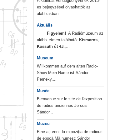
A kiállítás vendégkönyvének 2013-
es bejegyzései olvashatók az
alábbiakban:...
Aktuális
Figyelem!
A Rádiómúzeum az
alábbi címen található:
Kismaros,
Kossuth út 43.
,...
Museum
Willkommen auf dem alten Radio-
Show Mein Name ist Sándor
Perneky,...
Musée
Bienvenue sur le site de l'exposition
de radios anciennes Je suis
Sándor...
Muzeu
Bine ați venit la expoziția de radiouri
de epocă Mă numesc Sándor