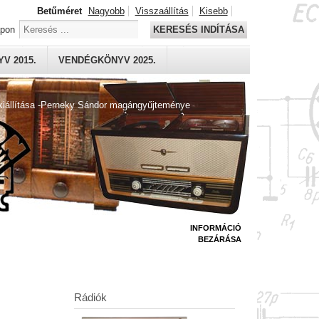
Betűméret
Nagyobb
Visszaállítás
Kisebb
apon
KERESÉS INDÍTÁSA
V 2015.
VENDÉGKÖNYV 2025.
kiállítása -Perneky Sándor magángyűjteménye
INFORMÁCIÓ
BEZÁRÁSA
Rádiók