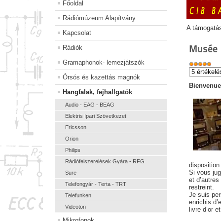
Főoldal
Rádiómúzeum Alapítvány
A támogatá
Kapcsolat
Musée
Rádiók
Gramaphonok- lemezjátszók
Órsós és kazettás magnók
Bienvenue 
Hangfalak, fejhallgatók
Audio - EAG - BEAG
Elektris Ipari Szövetkezet
Ericsson
Orion
Philips
Rádiófelszerelések Gyára - RFG
disposition
Si vous jug
Sure
et d’autres
Telefongyár - Terta - TRT
restreint.
Je suis per
Telefunken
enrichis d
Videoton
livre d’or 
Mikrofonok