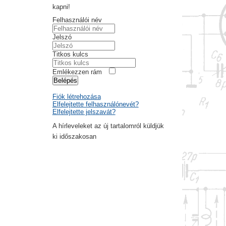
kapni!
Felhasználói név
Jelszó
Titkos kulcs
Emlékezzen rám
Belépés
Fiók létrehozása
Elfelejtette felhasználónevét?
Elfelejtette jelszavát?
A hírleveleket az új tartalomról küldjük
ki időszakosan