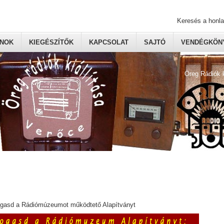
Keresés a honl
ONOK
KIEGÉSZÍTŐK
KAPCSOLAT
SAJTÓ
VENDÉGKÖNY
Öreg Rádiók 
ogasd a Rádiómúzeumot működtető Alapítványt