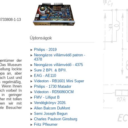
8733808-1-13
Újdonságok
Philips - 2019
Neongázos villámvédő patron -
4378
gentümer der
. Das Museum
Neongázos villámvédő - 4375
ellung lockte
Sure 2 BPI. & BPII.
opa an, aber
EAG - AE110
nach Lust und
Videoton - RB1601 Mini Super
 regelmäßig,
. Wenn Ihnen
Philips - 1730 Matador
ch vorbei! In
Videoton - RD5686OCM
in geringer
FMV - Lilliput B
er mit tollen
Vendégkönyv 2026.
nen wir mit
ele Besucher
Allen Balcom DuMont
Semi Joseph Begun
Charles Paulson Ginsburg
Fritz Pfleumer