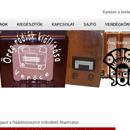
Keresés a honl
ONOK
KIEGÉSZÍTŐK
KAPCSOLAT
SAJTÓ
VENDÉGKÖNY
Öreg Rádiók 
ogasd a Rádiómúzeumot működtető Alapítványt