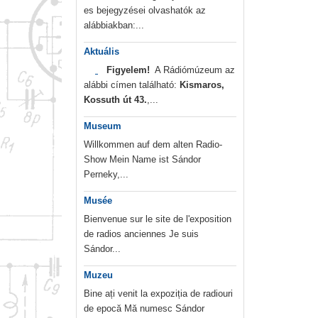
es bejegyzései olvashatók az
alábbiakban:...
Aktuális
Figyelem!
A Rádiómúzeum az
alábbi címen található:
Kismaros,
Kossuth út 43.
,...
Museum
Willkommen auf dem alten Radio-
Show Mein Name ist Sándor
Perneky,...
Musée
Bienvenue sur le site de l'exposition
de radios anciennes Je suis
Sándor...
Muzeu
Bine ați venit la expoziția de radiouri
de epocă Mă numesc Sándor