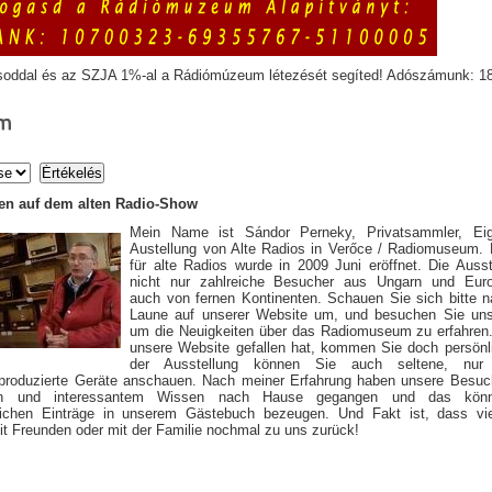
soddal és az SZJA 1%-al a Rádiómúzeum létezését segíted! Adószámunk: 1
m
n auf dem alten Radio-Show
Mein Name ist Sándor Perneky, Privatsammler, Ei
Austellung von Alte Radios in Verőce / Radiomuseum
für alte Radios wurde in 2009 Juni eröffnet. Die Ausst
nicht nur zahlreiche Besucher aus Ungarn und Eur
auch von fernen Kontinenten. Schauen Sie sich bitte 
Laune auf unserer Website um, und besuchen Sie uns
um die Neuigkeiten über das Radiomuseum zu erfahren
unsere Website gefallen hat, kommen Sie doch persönli
der Ausstellung können Sie auch seltene, nur 
produzierte Geräte anschauen. Nach meiner Erfahrung haben unsere Besuch
sen und interessantem Wissen nach Hause gegangen und das kön
eichen Einträge in unserem Gästebuch bezeugen. Und Fakt ist, dass vi
 Freunden oder mit der Familie nochmal zu uns zurück!