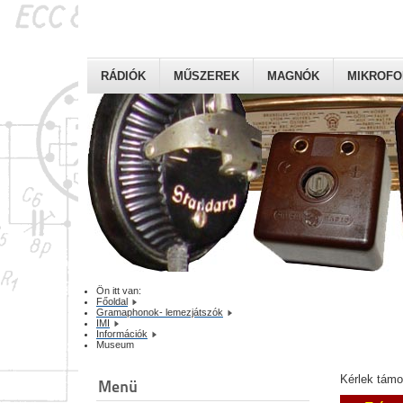
RÁDIÓK
MŰSZEREK
MAGNÓK
MIKROF
Ön itt van:
Főoldal
Gramaphonok- lemezjátszók
IMI
Információk
Museum
Kérlek tám
Menü