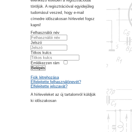
ellenkező esetben a regisztrációdat
töröljük. A regisztrációval egyidejűleg
tudomásul veszed, hogy e-mail
címedre időszakosan hírlevelet fogsz
kapni!
Felhasználói név
Jelszó
Titkos kulcs
Emlékezzen rám
Belépés
Fiók létrehozása
Elfelejtette felhasználónevét?
Elfelejtette jelszavát?
A hírleveleket az új tartalomról küldjük
ki időszakosan