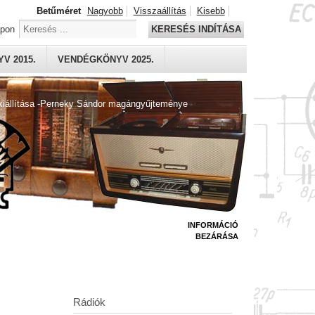
Betűméret
Nagyobb
Visszaállítás
Kisebb
apon
KERESÉS INDÍTÁSA
V 2015.
VENDÉGKÖNYV 2025.
kiállítása -Perneky Sándor magángyűjteménye
INFORMÁCIÓ
BEZÁRÁSA
Rádiók