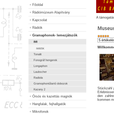
Főoldal
Rádiómúzeum Alapítvány
A támogatá
Kapcsolat
Museu
Rádiók
Gramaphonok- lemezjátszók
IMI
Willkomme
IM805K
Tonalit
Fonográf hengerek
Longaphon
Laubscher
Radiola
Gramophontűtartó dobozok
Stückzahl 
Kazany 2
Erlebnis
den zahlr
Órsós és kazettás magnók
kommen mit
Hangfalak, fejhallgatók
Mikrofonok