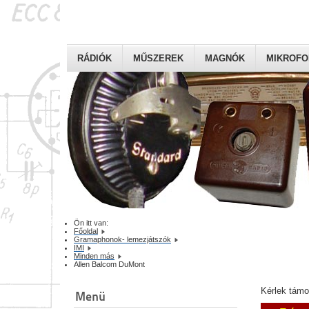
RÁDIÓK
MŰSZEREK
MAGNÓK
MIKROF
Ön itt van:
Főoldal
Gramaphonok- lemezjátszók
IMI
Minden más
Allen Balcom DuMont
Kérlek tám
Menü