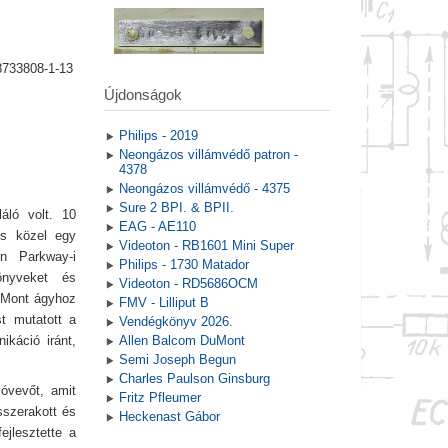
8733808-1-13
Újdonságok
Philips - 2019
Neongázos villámvédő patron -
4378
Neongázos villámvédő - 4375
Sure 2 BPI. & BPII.
láló volt. 10
EAG - AE110
és közel egy
Videoton - RB1601 Mini Super
rn Parkway-i
Philips - 1730 Matador
önyveket és
Videoton - RD5686OCM
DuMont ágyhoz
FMV - Lilliput B
t mutatott a
Vendégkönyv 2026.
ikáció iránt,
Allen Balcom DuMont
Semi Joseph Begun
Charles Paulson Ginsburg
ióvevőt, amit
Fritz Pfleumer
sszerakott és
Heckenast Gábor
ejlesztette a