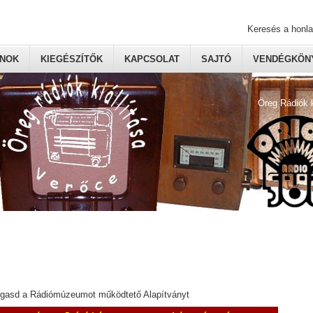
Keresés a honl
ONOK
KIEGÉSZÍTŐK
KAPCSOLAT
SAJTÓ
VENDÉGKÖNY
Öreg Rádiók 
ogasd a Rádiómúzeumot működtető Alapítványt