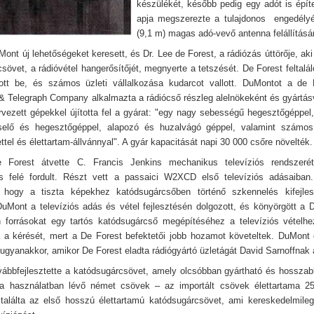
készülékét, később pedig egy adót is épít
apja megszerezte a tulajdonos engedélyé
(9,1 m) magas adó-vevő antenna felállításár
ont új lehetőségeket keresett, és Dr. Lee de Forest, a rádiózás úttörője, aki 
sövet, a rádióvétel hangerősítőjét, megnyerte a tetszését. De Forest feltalá
utott be, és számos üzleti vállalkozása kudarcot vallott. DuMontot a de
& Telegraph Company alkalmazta a rádiócső részleg alelnökeként és gyártás
rvezett gépekkel újította fel a gyárat: "egy nagy sebességű hegesztőgéppel
cselő és hegesztőgéppel, alapozó és huzalvágó géppel, valamint számos
ttel és élettartam-állvánnyal". A gyár kapacitását napi 30 000 csőre növelték.
 Forest átvette C. Francis Jenkins mechanikus televíziós rendszer
ás felé fordult. Részt vett a passaici W2XCD első televíziós adásaiba
, hogy a tiszta képekhez katódsugárcsőben történő szkennelés kifejles
uMont a televíziós adás és vétel fejlesztésén dolgozott, és könyörgött a 
 forrásokat egy tartós katódsugárcső megépítéséhez a televíziós vételh
ta a kérését, mert a De Forest befektetői jobb hozamot követeltek. DuMont
 ugyanakkor, amikor De Forest eladta rádiógyártó üzletágát David Sarnoffna
ábbfejlesztette a katódsugárcsövet, amely olcsóbban gyártható és hosszab
 a használatban lévő német csövek – az importált csövek élettartama 25
találta az első hosszú élettartamú katódsugárcsövet, ami kereskedelmile