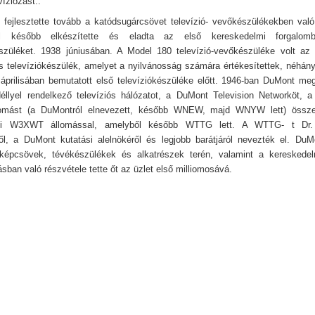
víziózást..
 fejlesztette tovább a katódsugárcsövet televízió- vevőkészülékekben való
l később elkészítette és eladta az első kereskedelmi forgalom
észüléket. 1938 júniusában. A Model 180 televízió-vevőkészüléke volt az 
us televíziókészülék, amelyet a nyilvánosság számára értékesítettek, néhán
prilisában bemutatott első televíziókészüléke előtt. 1946-ban DuMont meg
éllyel rendelkező televíziós hálózatot, a DuMont Television Networköt, 
mást (a DuMontról elnevezett, később WNEW, majd WNYW lett) össze
oni W3XWT állomással, amelyből később WTTG lett. A WTTG- t Dr
ől, a DuMont kutatási alelnökéről és legjobb barátjáról nevezték el. DuM
 képcsövek, tévékészülékek és alkatrészek terén, valamint a kereskedel
sban való részvétele tette őt az üzlet első milliomosává.