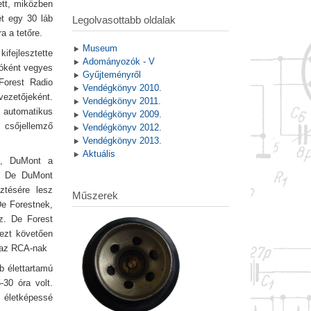
ett, miközben
t egy 30 láb
Legolvasottabb oldalak
a a tetőre.
Museum
kifejlesztette
Adományozók - V
lóként vegyes
Gyűjteményről
 Forest Radio
Vendégkönyv 2010.
vezetőjeként.
Vendégkönyv 2011.
, automatikus
Vendégkönyv 2009.
 csőjellemző
Vendégkönyv 2012.
Vendégkönyv 2013.
Aktuális
ét, DuMont a
n. De DuMont
ztésére lesz
Műszerek
De Forestnek,
ez. De Forest
 ezt követően
k az RCA-nak
b élettartamú
-30 óra volt.
g életképessé