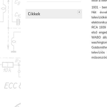
tette a tele
1931 - ben
Hét évve
Cikkek
televíziók
elektronik
RCA 1939 á
első enged
WABD állo
washingt
Goldsmithr
televíziós
műsorszórá