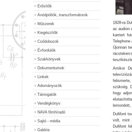
Erősítők
Anódpótlók, transzformátorok
1928-ra DuM
Műszerek
az audion c
Kiegészítők
karriert f
Telephone 
Csődobozok
Újonnan te
Évfordulók
rácsteker
Szakkönyvek
tesztkészle
Dokumentumok
Amikor De
televízióz
Linkek
felismerte
Adományozók
szükség. D
hogy adjon
Támogatók
elutasítot
Vendégkönyv
lemondott,
NAVA filmhíradó
DuMont tov
volt, mint
Sajtó - média
DuMont fel
Galéria