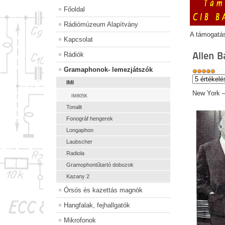
Főoldal
Rádiómúzeum Alapítvány
A támogatá
Kapcsolat
Allen 
Rádiók
Gramaphonok- lemezjátszók
IMI
New York –
IM805K
Tonalit
Fonográf hengerek
Longaphon
Laubscher
Radiola
Gramophontűtartó dobozok
Kazany 2
Órsós és kazettás magnók
Hangfalak, fejhallgatók
Mikrofonok