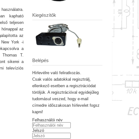
 használatra.
Kiegészítők
ban kapható
első teljesen
y hónappal az
alapította az
a New York -i
kapcsolva a
. Thomas T.
Belépés
ont sikerei a
mi televíziós
Hírlevélre való feliratkozás.
Csak valós adatokkal regisztrálj,
ellenkező esetben a regisztrációdat
töröljük. A regisztrációval egyidejűleg
tudomásul veszed, hogy e-mail
címedre időszakosan hírlevelet fogsz
kapni!
Felhasználói név
Jelszó