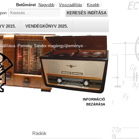
Betűméret
Nagyobb
Visszaállítás
Kisebb
apon
KERESÉS INDÍTÁSA
V 2015.
VENDÉGKÖNYV 2025.
kiállítása -Perneky Sándor magángyűjteménye
INFORMÁCIÓ
BEZÁRÁSA
Rádiók