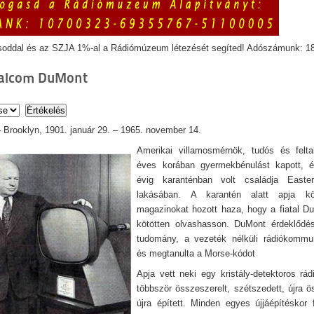
soddal és az SZJA 1%-al a Rádiómúzeum létezését segíted! Adószámunk: 1
Balcom DuMont
 Brooklyn, 1901. január 29. – 1965. november 14.
Amerikai villamosmérnök, tudós és felta
éves korában gyermekbénulást kapott, 
évig karanténban volt családja Easte
lakásában. A karantén alatt apja k
magazinokat hozott haza, hogy a fiatal 
kötötten olvashasson. DuMont érdeklődés
tudomány, a vezeték nélküli rádiókommun
és megtanulta a Morse-kódot
Apja vett neki egy kristály-detektoros rád
többször összeszerelt, szétszedett, újra ö
újra épített. Minden egyes újjáépítéskor f