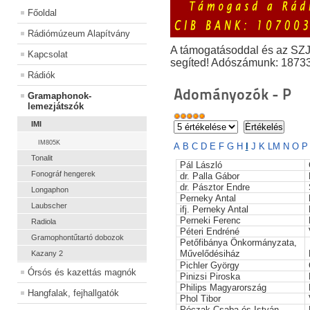
Főoldal
Rádiómúzeum Alapítvány
A támogatásoddal és az SZ
Kapcsolat
segíted! Adószámunk: 1873
Rádiók
Adományozók - P
Gramaphonok-
lemezjátszók
IMI
IM805K
A
B
C
D
E
F
G
H
I
J
K
L
M
N
O
Tonalit
Pál László
Fonográf hengerek
dr. Palla Gábor
dr. Pásztor Endre
Longaphon
Perneky Antal
Laubscher
ifj. Perneky Antal
Perneki Ferenc
Radiola
Péteri Endréné
Gramophontűtartó dobozok
Petőfibánya Önkormányzata,
Művelődésiház
Kazany 2
Pichler György
Órsós és kazettás magnók
Pinizsi Piroska
Philips Magyarország
Hangfalak, fejhallgatók
Phol Tibor
Póczak Csaba és István