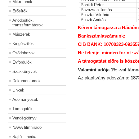
Mikrofonok
Ponikli Péter
Povazsan Tamás
Erősítők
Pusztai Viktória
Puszti András
Anódpótlók,
transzformátorok
Kérem támogassa a Rádiómúz
Műszerek
Bankszámlaszámunk:
Kiegészítők
CIB BANK: 10700323-69355
Ne feledje, minden forint sz
Csődobozok
A támogatást előre is köszö
Évfordulók
Valamint adója 1% -val tám
Szakkönyvek
Az alapítvány adószáma:
187
Dokumentumok
Linkek
Adományozók
Támogatók
Vendégkönyv
NAVA filmhíradó
Sajtó - média