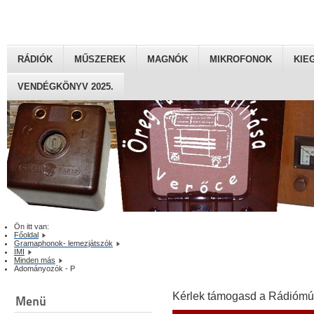
RÁDIÓK
MŰSZEREK
MAGNÓK
MIKROFONOK
KIE
VENDÉGKÖNYV 2025.
Ön itt van:
Főoldal
Gramaphonok- lemezjátszók
IMI
Minden más
Adományozók - P
Kérlek támogasd a Rádiómú
Menü