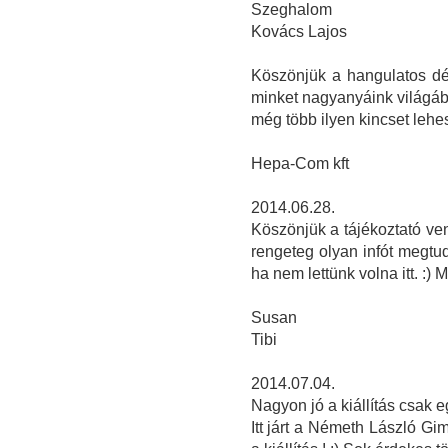
Szeghalom
Kovács Lajos
Köszönjük a hangulatos délut
minket nagyanyáink világáb
még több ilyen kincset lehe
Hepa-Com kft
2014.06.28.
Köszönjük a tájékoztató ve
rengeteg olyan infót megtud
ha nem lettünk volna itt. :) 
Susan
Tibi
2014.07.04.
Nagyon jó a kiállítás csak e
Itt járt a Németh László G