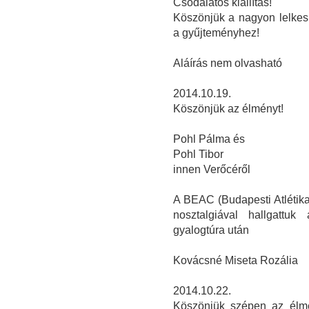
Csodálatos kiállítás!
Köszönjük a nagyon lelkes 
a gyűjteményhez!
Aláírás nem olvasható
2014.10.19.
Köszönjük az élményt!
Pohl Pálma és
Pohl Tibor
innen Verőcéről
A BEAC (Budapesti Atlétikai
nosztalgiával hallgattu
gyalogtúra után
Kovácsné Miseta Rozália
2014.10.22.
Köszönjük szépen az élmé