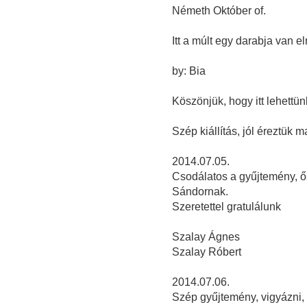
Németh Október of.
Itt a múlt egy darabja van elr
by: Bia
Köszönjük, hogy itt lehettün
Szép kiállítás, jól éreztük ma
2014.07.05.
Csodálatos a gyűjtemény, ő
Sándornak.
Szeretettel gratulálunk
Szalay Ágnes
Szalay Róbert
2014.07.06.
Szép gyűjtemény, vigyázni, ó