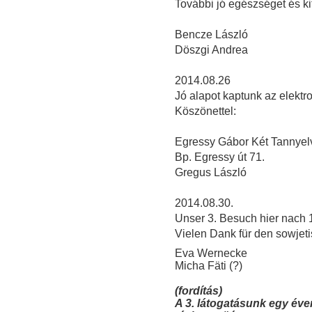
További jó egészséget és ki
Bencze László
Döszgi Andrea
2014.08.26
Jó alapot kaptunk az elekt
Köszönettel:
Egressy Gábor Két Tannyel
Bp. Egressy út 71.
Gregus László
2014.08.30.
Unser 3. Besuch hier nach 1
Vielen Dank für den sowje
Eva Wernecke
Micha Fäti (?)
(fordítás)
A 3. látogatásunk egy éven