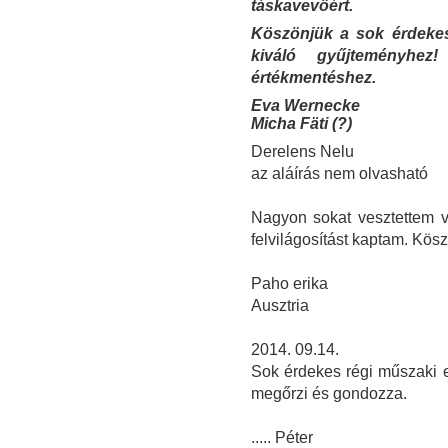
táskavevöért.
Köszönjük a sok érdekes
kiváló gyűjteményhez
értékmentéshez.
Eva Wernecke
Micha Fäti (?)
Derelens Nelu
az aláírás nem olvasható
Nagyon sokat vesztettem vo
felvilágosítást kaptam. Kö
Paho erika
Ausztria
2014. 09.14.
Sok érdekes régi műszaki em
megőrzi és gondozza.
..... Péter