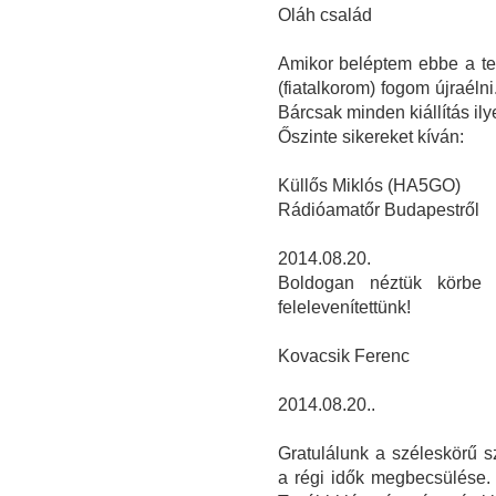
Oláh család
Amikor beléptem ebbe a t
(fiatalkorom) fogom újraélni
Bárcsak minden kiállítás il
Őszinte sikereket kíván:
Küllős Miklós (HA5GO)
Rádióamatőr Budapestről
2014.08.20.
Boldogan néztük körbe 
felelevenítettünk!
Kovacsik Ferenc
2014.08.20..
Gratulálunk a széleskörű 
a régi idők megbecsülése.