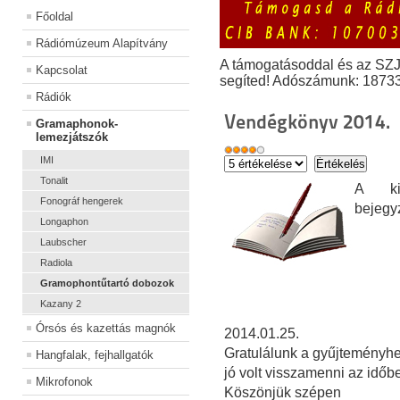
Főoldal
Rádiómúzeum Alapítvány
A támogatásoddal és az SZ
Kapcsolat
segíted! Adószámunk: 1873
Rádiók
Vendégkönyv 2014.
Gramaphonok-
lemezjátszók
IMI
Tonalit
A kiá
Fonográf hengerek
bejegy
Longaphon
Laubscher
Radiola
Gramophontűtartó dobozok
Kazany 2
Órsós és kazettás magnók
2014.01.25.
Gratulálunk a gyűjteményh
Hangfalak, fejhallgatók
jó volt visszamenni az időb
Mikrofonok
Köszönjük szépen