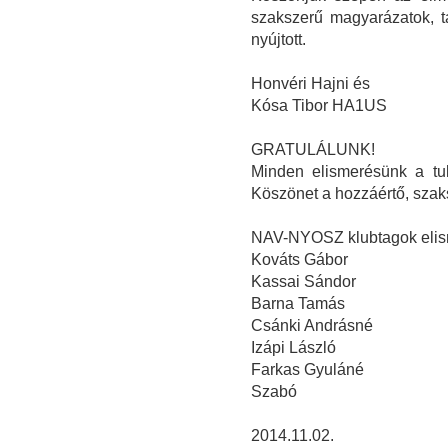
szakszerű magyarázatok, tá
nyújtott.
Honvéri Hajni és
Kósa Tibor HA1US
GRATULÁLUNK!
Minden elismerésünk a tul
Köszönet a hozzáértő, szak
NAV-NYOSZ klubtagok elis
Kováts Gábor
Kassai Sándor
Barna Tamás
Csánki Andrásné
Izápi László
Farkas Gyuláné
Szabó
2014.11.02.