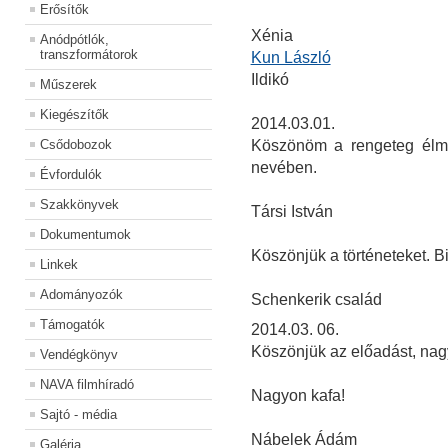
Erősítők
Xénia
Anódpótlók,
transzformátorok
Kun László
Ildikó
Műszerek
Kiegészítők
2014.03.01.
Csődobozok
Köszönöm a rengeteg élmé
nevében.
Évfordulók
Szakkönyvek
Társi István
Dokumentumok
Köszönjük a történeteket. B
Linkek
Adományozók
Schenkerik család
Támogatók
2014.03. 06.
Köszönjük az előadást, nagyo
Vendégkönyv
NAVA filmhíradó
Nagyon kafa!
Sajtó - média
Nábelek Ádám
Galéria