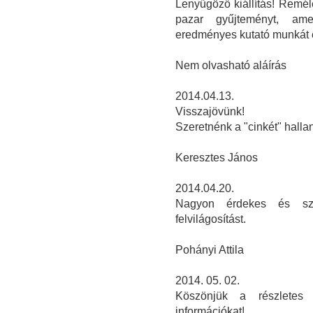
Lenyűgöző kiállítás! Remél
pazar gyűjteményt, ame
eredményes kutató munkát és
Nem olvasható aláírás
2014.04.13.
Visszajövünk!
Szeretnénk a "cinkét" hallan
Keresztes János
2014.04.20.
Nagyon érdekes és szé
felvilágosítást.
Pohányi Attila
2014. 05. 02.
Köszönjük a részletes é
információkat!