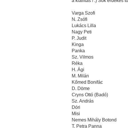
a kiállítás ! :) Sok érdekes t
Varga Szofi
N. Zsófi
Lukács Lilla
Nagy Peti
P. Judit
Kinga
Panka
Sz. Vilmos
Réka
H. Ági
M. Milán
Kőmed Bonifác
D. Döme
Cryns Ottó (Badó)
Sz. András
Dóri
Misi
Nemes Mihály Botond
T. Petra Panna