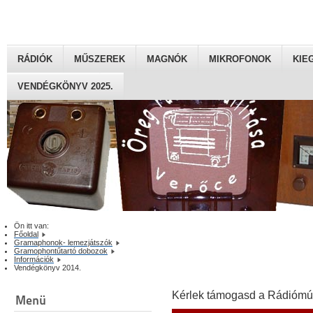
RÁDIÓK
MŰSZEREK
MAGNÓK
MIKROFONOK
KIE
VENDÉGKÖNYV 2025.
Ön itt van:
Főoldal
Gramaphonok- lemezjátszók
Gramophontűtartó dobozok
Információk
Vendégkönyv 2014.
Kérlek támogasd a Rádiómú
Menü