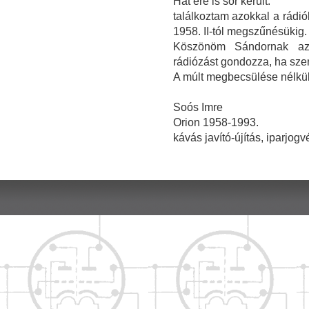
Hát ere is sor került.
találkoztam azokkal a rádió
1958. II-tól megszűnésükig.
Köszönöm Sándornak az
rádiózást gondozza, ha sze
A múlt megbecsülése nélkül
Soós Imre
Orion 1958-1993.
kávás javító-újítás, iparjog