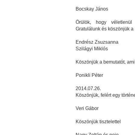
Bocskay János
Örülök, hogy véletlenül
Gratulálunk és köszönjük a s
Endrész Zsuzsanna
Szilágyi Miklós
Köszönjük a bemutatót, am
Ponikli Péter
2014.07.26.
Köszönjük, felért egy törté
Veri Gábor
Köszönjük tisztelettel
Nagy Zoltán és neje