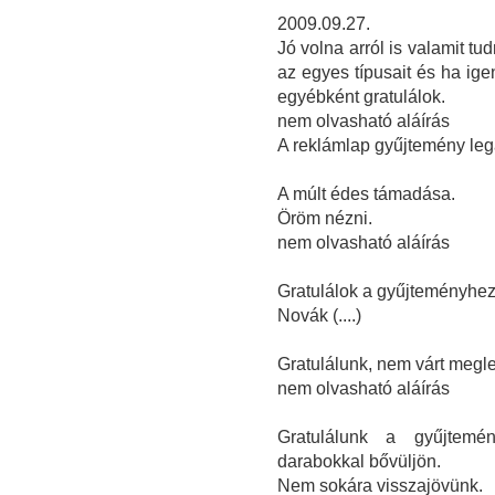
2009.09.27.
Jó volna arról is valamit tud
az egyes típusait és ha ige
egyébként gratulálok.
nem olvasható aláírás
A reklámlap gyűjtemény lega
A múlt édes támadása.
Öröm nézni.
nem olvasható aláírás
Gratulálok a gyűjteményhez
Novák (....)
Gratulálunk, nem várt megl
nem olvasható aláírás
Gratulálunk a gyűjtemé
darabokkal bővüljön.
Nem sokára visszajövünk.