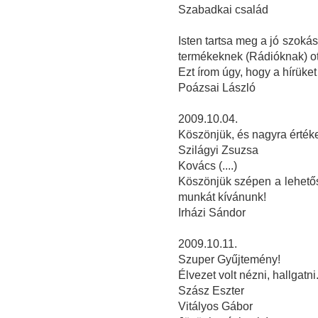
Szabadkai család
Isten tartsa meg a jó szoká
termékeknek (Rádióknak) ot
Ezt írom úgy, hogy a hírüket
Poázsai László
2009.10.04.
Köszönjük, és nagyra értékel
Szilágyi Zsuzsa
Kovács (....)
Köszönjük szépen a lehetősé
munkát kívánunk!
Irházi Sándor
2009.10.11.
Szuper Gyűjtemény!
Élvezet volt nézni, hallgatni
Szász Eszter
Vitályos Gábor