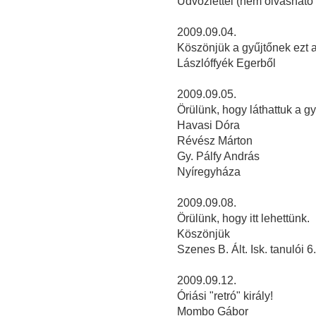
Üdvözlettel (nem olvasható 
2009.09.04.
Köszönjük a gyűjtőnek ezt a k
Lászlóffyék Egerből
2009.09.05.
Örülünk, hogy láthattuk a gy
Havasi Dóra
Révész Márton
Gy. Pálfy András
Nyíregyháza
2009.09.08.
Örülünk, hogy itt lehettünk.
Köszönjük
Szenes B. Ált. Isk. tanulói 6
2009.09.12.
Óriási "retró" király!
Mombo Gábor