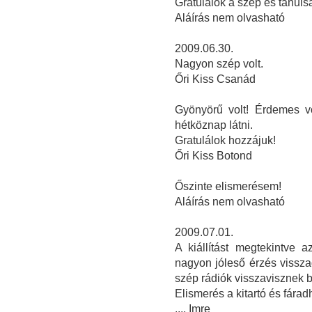
Gratulálok a szép és tanulsá
Aláírás nem olvasható
2009.06.30.
Nagyon szép volt.
Őri Kiss Csanád
Gyönyörű volt! Érdemes vo
hétköznap látni.
Gratulálok hozzájuk!
Őri Kiss Botond
Őszinte elismerésem!
Aláírás nem olvasható
2009.07.01.
A kiállítást megtekintve 
nagyon jóleső érzés vissza
szép rádiók visszavisznek 
Elismerés a kitartó és fárad
.... Imre