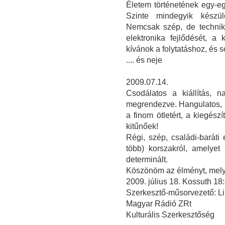
Életem történetének egy-egy
Szinte mindegyik készülé
Nemcsak szép, de technika
elektronika fejlődését, a
kívánok a folytatáshoz, és s
.... és neje
2009.07.14.
Csodálatos a kiállítás, n
megrendezve. Hangulatos, i
a finom ötletért, a kiegész
kitűnőek!
Régi, szép, családi-barát
több) korszakról, amelye
determinált.
Köszönöm az élményt, melye
2009. július 18. Kossuth 1
Szerkesztő-műsorvezető: Li
Magyar Rádió ZRt
Kulturális Szerkesztőség