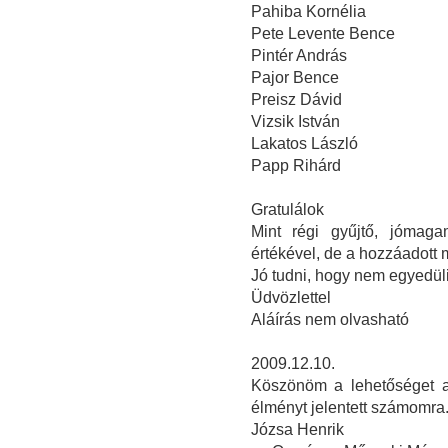
Pahiba Kornélia
Pete Levente Bence
Pintér András
Pajor Bence
Preisz Dávid
Vizsik István
Lakatos László
Papp Rihárd
Gratulálok
Mint régi gyűjtő, jómaga
értékével, de a hozzáadott
Jó tudni, hogy nem egyedüli
Üdvözlettel
Aláírás nem olvasható
2009.12.10.
Köszönöm a lehetőséget a 
élményt jelentett számomra
Józsa Henrik