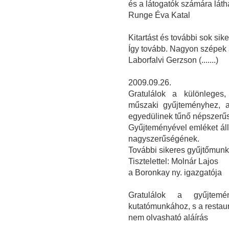
és a látogatók számára látha
Runge Éva Katal
Kitartást és további sok sike
Így tovább. Nagyon szépek a
Laborfalvi Gerzson (.......)
2009.09.26.
Gratulálok a különleges, 
műszaki gyűjteményhez, a
egyedülinek tűnő népszerűs
Gyűjteményével emléket állí
nagyszerűségének.
További sikeres gyűjtőmunk
Tisztelettel: Molnár Lajos
a Boronkay ny. igazgatója
Gratulálok a gyűjtemé
kutatómunkához, s a restau
nem olvasható aláírás