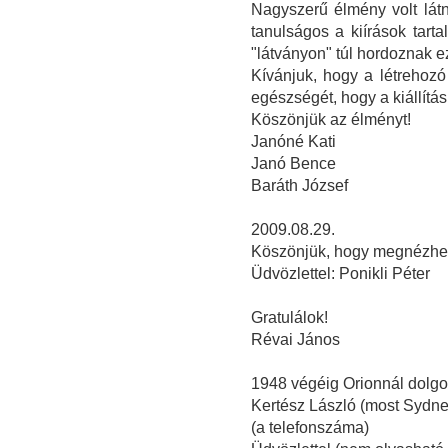
Nagyszerű élmény volt lát
tanulságos a kiírások tart
"látványon" túl hordoznak e
Kívánjuk, hogy a létrehozó
egészségét, hogy a kiállítá
Köszönjük az élményt!
Janóné Kati
Janó Bence
Baráth József
2009.08.29.
Köszönjük, hogy megnézhette
Üdvözlettel: Ponikli Péter
Gratulálok!
Révai János
1948 végéig Orionnál dolg
Kertész László (most Sydney
(a telefonszáma)