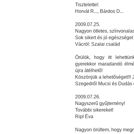
Tisztelettel:
Horvát R..., Bárdos D...
2009.07.25.
Nagyon ötletes, színvonalas 
Sok sikert és jó egészséget
Vácról: Szalai család
Örülök, hogy itt lehettün
gyerekkor maradandó élmén
újra átélhető!
Köszönjük a lehetőséget!!!
Szegedről Mucsi és Dudás 
2009.07.26.
Nagyszerű gyűjtemény!
További sikereket!
Ripl Éva
Nagyon örültem, hogy megnéz