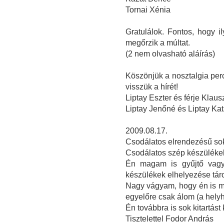
Tornai Xénia
Gratulálok. Fontos, hogy 
megőrzik a múltat.
(2 nem olvasható aláírás)
Köszönjük a nosztalgia perc
visszük a hírét!
Liptay Eszter és férje Klau
Liptay Jenőné és Liptay Ka
2009.08.17.
Csodálatos elrendezésű sok
Csodálatos szép készüléke
Én magam is gyűjtő vagy
készülékek elhelyezése tár
Nagy vágyam, hogy én is m
egyelőre csak álom (a helyh
Én továbbra is sok kitartást
Tisztelettel Fodor András