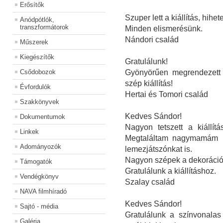
Erősítők
Szuper lett a kiállítás, hihe
Anódpótlók,
transzformátorok
Minden elismerésünk.
Nándori család
Műszerek
Kiegészítők
Gratulálunk!
Csődobozok
Gyönyörűen megrendezett -
szép kiállítás!
Évfordulók
Hertai és Tomori család
Szakkönyvek
Kedves Sándor!
Dokumentumok
Nagyon tetszett a kiállít
Linkek
Megtaláltam nagymamám rá
Adományozók
lemezjátszónkat is.
Nagyon szépek a dekorációk
Támogatók
Gratulálunk a kiállításhoz.
Vendégkönyv
Szalay család
NAVA filmhíradó
Kedves Sándor!
Sajtó - média
Gratulálunk a színvonalas
Galéria