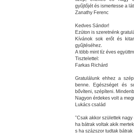
gyűjtőjét és ismertesse a l
Zanathy Ferenc
Kedves Sándor!
Ezúton is szeretnénk gratulál
Kívánok sok erőt és kita
gyűjtéséhez.
A több mint tíz éves együt
Tisztelettel:
Farkas Richárd
Gratulálunk ehhez a szép
benne. Egészséget és sok
bővíteni, szépíteni. Minden
Nagyon érdekes volt a megn
Lukács család
"Csak akkor születtek nagy
ha bátrak voltak akik mertek
s ha százszor tudtak bátrak 