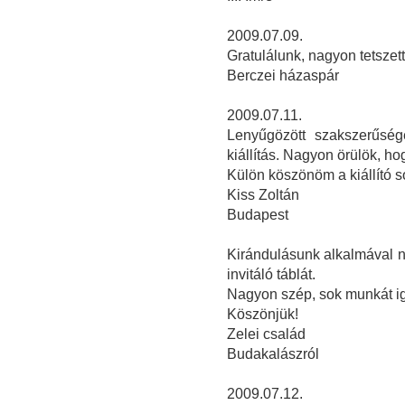
2009.07.09.
Gratulálunk, nagyon tetszett 
Berczei házaspár
2009.07.11.
Lenyűgözött szakszerűség
kiállítás. Nagyon örülök, hog
Külön köszönöm a kiállító so
Kiss Zoltán
Budapest
Kirándulásunk alkalmával na
invitáló táblát.
Nagyon szép, sok munkát igé
Köszönjük!
Zelei család
Budakalászról
2009.07.12.