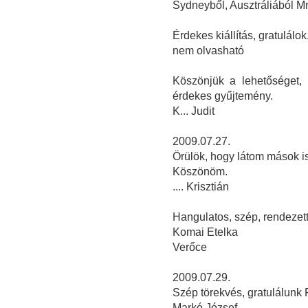
Sydneyből, Ausztráliából M
Érdekes kiállítás, gratulálok
nem olvasható
Köszönjük a lehetőséget,
érdekes gyűjtemény.
K... Judit
2009.07.27.
Örülök, hogy látom mások i
Köszönöm.
.... Krisztián
Hangulatos, szép, rendezett,
Komai Etelka
Verőce
2009.07.29.
Szép törekvés, gratulálunk 
Markó József