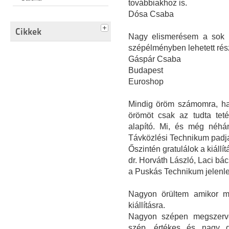
továbbiakhoz is.
Dósa Csaba
Cikkek
Nagy elismerésem a sok m
szépélményben lehetett rés
Gáspár Csaba
Budapest
Euroshop
Mindig öröm számomra, ha e
örömöt csak az tudta teté
alapító. Mi, és még néhá
Távközlési Technikum padjai
Őszintén gratulálok a kiállít
dr. Horváth László, Laci bác
a Puskás Technikum jelenle
Nagyon örültem amikor m
kiállításra.
Nagyon szépen megszerve
szép, értékes és nagy da