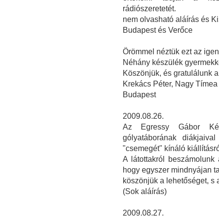
rádiószeretetét.
nem olvasható aláírás és Ki
Budapest és Verőce
Örömmel néztük ezt az igen s
Néhány készülék gyermekkor
Köszönjük, és gratulálunk 
Krekács Péter, Nagy Tímea
Budapest
2009.08.26.
Az Egressy Gábor Kétt
gólyatáborának diákjaiva
"csemegét" kínáló kiállításró
A látottakról beszámolunk 
hogy egyszer mindnyájan ta
köszönjük a lehetőséget, s 
(Sok aláírás)
2009.08.27.