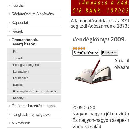
Főoldal
Rádiómúzeum Alapítvány
A támogatásoddal és az SZ
Kapcsolat
segíted! Adószámunk: 1873
Rádiók
Vendégkönyv 2009.
Gramaphonok-
lemezjátszók
IMI
Tonalit
A kiál
Fonográf hengerek
olvash
Longaphon
Laubscher
Radiola
Gramophontűtartó dobozok
Kazany 2
Órsós és kazettás magnók
2009.06.20.
Nagyon nagyon jól éreztük m
Hangfalak, fejhallgatók
És nagyon-nagyon szépek a
Mikrofonok
Vámos család