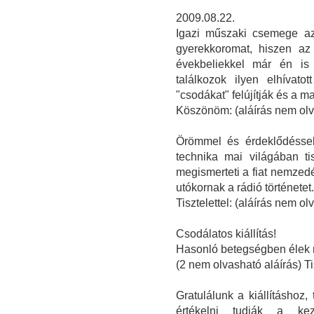
2009.08.22.
Igazi műszaki csemege az
gyerekkoromat, hiszen az 
évekbeliekkel már én is
találkozok ilyen elhívat
"csodákat" felújítják és a m
Köszönöm: (aláírás nem olv
Örömmel és érdeklődéssel 
technika mai világában tis
megismerteti a fiat nemzed
utókornak a rádió történetet.
Tisztelettel: (aláírás nem o
Csodálatos kiállítás!
Hasonló betegségben élek 
(2 nem olvasható aláírás) T
Gratulálunk a kiállításhoz,
értékelni tudják a ke