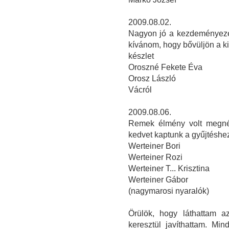
2009.08.02.
Nagyon jó a kezdeményezés
kívánom, hogy bővüljön a kiá
készlet
Oroszné Fekete Éva
Orosz László
Vácról
2009.08.06.
Remek élmény volt megnézn
kedvet kaptunk a gyűjtéshe
Werteiner Bori
Werteiner Rozi
Werteiner T... Krisztina
Werteiner Gábor
(nagymarosi nyaralók)
Örülök, hogy láthattam a
keresztül javíthattam. Min