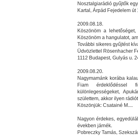
Nosztalgiarádió gyűjtők eg
Kartal, Árpád Fejedelem út 
2009.08.18.
Köszönöm a lehetőséget, 
Köszönöm a hangulatot, ami
További sikeres gyűjtést kí
Üdvözlettel Rösenhacher F
1112 Budapest, Gulyás u. 2
2009.08.20.
Nagymamánk korába kalauzo
Fiam érdeklődéssel f
különlegességeket, Apuká
születtem, akkor ilyen rádiót 
Köszönjük: Csatainé M....
Nagyon érdekes, egyedüláll
években járnék.
Pobreczky Tamás, Szekszá