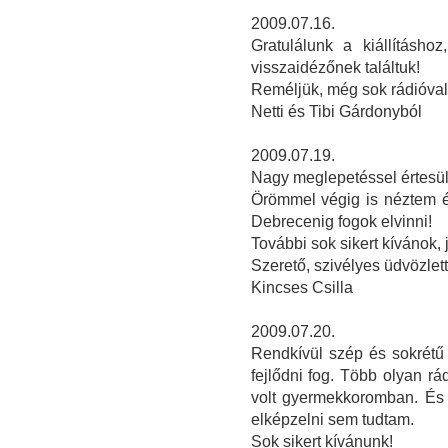
2009.07.16.
Gratulálunk a kiállításho
visszaidézőnek találtuk!
Reméljük, még sok rádióval 
Netti és Tibi Gárdonyból
2009.07.19.
Nagy meglepetéssel értesülte
Örömmel végig is néztem é
Debrecenig fogok elvinni!
További sok sikert kívánok,
Szerető, szivélyes üdvözlett
Kincses Csilla
2009.07.20.
Rendkívül szép és sokrétű k
fejlődni fog. Több olyan rá
volt gyermekkoromban. És 
elképzelni sem tudtam.
Sok sikert kívánunk!