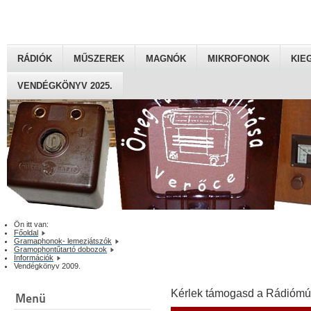
RÁDIÓK
MŰSZEREK
MAGNÓK
MIKROFONOK
KIE
VENDÉGKÖNYV 2025.
Ön itt van:
Főoldal
Gramaphonok- lemezjátszók
Gramophontűtartó dobozok
Információk
Vendégkönyv 2009.
Kérlek támogasd a Rádiómú
Menü