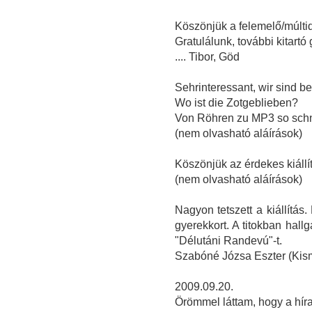
Köszönjük a felemelő/múltid
Gratulálunk, további kitart
.... Tibor, Göd
Sehrinteressant, wir sind b
Wo ist die Zotgeblieben?
Von Röhren zu MP3 so schn
(nem olvasható aláírások)
Köszönjük az érdekes kiállít
(nem olvasható aláírások)
Nagyon tetszett a kiállítás
gyerekkort. A titokban hall
"Délutáni Randevú"-t.
Szabóné Józsa Eszter (Kis
2009.09.20.
Örömmel láttam, hogy a hírad