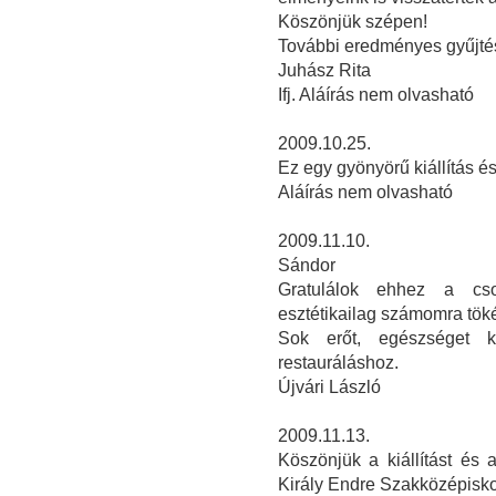
Köszönjük szépen!
További eredményes gyűjtés
Juhász Rita
Ifj. Aláírás nem olvasható
2009.10.25.
Ez egy gyönyörű kiállítás 
Aláírás nem olvasható
2009.11.10.
Sándor
Gratulálok ehhez a csod
esztétikailag számomra töké
Sok erőt, egészséget 
restauráláshoz.
Újvári László
2009.11.13.
Köszönjük a kiállítást és 
Király Endre Szakközépisko