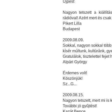
Újpest
Nagyon tetszett a kiállít
rádióval! Azért mert és csak
Pikert Lilla
Budapest
2009.08.09.
Sokkal, nagyon sokkal több 
kísér múltunk, kultúránk, g
Gratulálok, tisztelettel fejet 
Alpári György
Érdemes volt!
Köszönjük!
Sz...G...
2009.08.15.
Nagyon tetszett, mert mi is 
További jó gyűjtést!
Kazát Bence