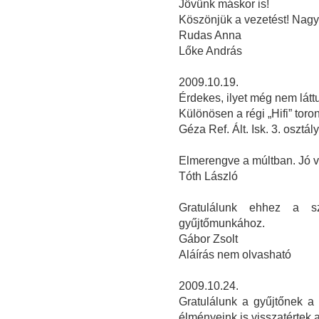
Jövünk máskor is!
Köszönjük a vezetést! Nagyo
Rudas Anna
Lőke András
2009.10.19.
Érdekes, ilyet még nem látt
Különösen a régi „Hifi” toron
Géza Ref. Ált. Isk. 3. osztál
Elmerengve a múltban. Jó v
Tóth László
Gratulálunk ehhez a sz
gyűjtőmunkához.
Gábor Zsolt
Aláírás nem olvasható
2009.10.24.
Gratulálunk a gyűjtőnek a 
élményeink is visszatértek a 