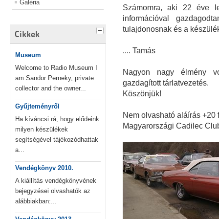
Galéria
Számomra, aki 22 éve le
információval gazdagodt
tulajdonosnak és a készül
Cikkek
.... Tamás
Museum
Welcome to Radio Museum I
Nagyon nagy élmény vol
am Sandor Perneky, private
gazdagított tárlatvezetés.
collector and the owner...
Köszönjük!
Gyűjteményről
Nem olvasható aláírás +20 
Ha kíváncsi rá, hogy elődeink
Magyarországi Cadilec Clu
milyen készülékek
segítségével tájékozódhattak
a...
Vendégkönyv 2010.
A kiállítás vendégkönyvének
bejegyzései olvashatók az
alábbiakban:...