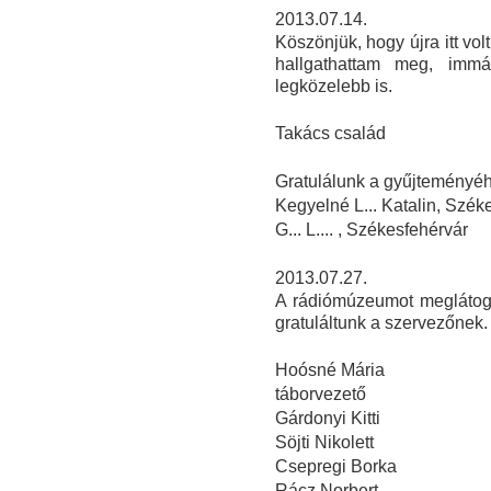
2013.07.14.
Köszönjük, hogy újra itt vo
hallgathattam meg, imm
legközelebb is.
Takács család
Gratulálunk a gyűjteményéhe
Kegyelné L... Katalin, Szék
G... L.... , Székesfehérvár
2013.07.27.
A rádiómúzeumot meglátoga
gratuláltunk a szervezőnek.
Hoósné Mária
táborvezető
Gárdonyi Kitti
Söjti Nikolett
Csepregi Borka
Rácz Norbert