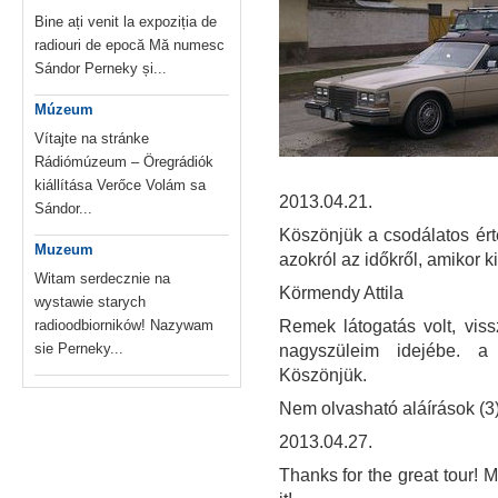
Bine ați venit la expoziția de
radiouri de epocă Mă numesc
Sándor Perneky și...
Múzeum
Vítajte na stránke
Rádiómúzeum – Öregrádiók
kiállítása Verőce Volám sa
2013.04.21.
Sándor...
Köszönjük a csodálatos ért
Muzeum
azokról az időkről, amikor 
Witam serdecznie na
Körmendy Attila
wystawie starych
radioodbiorników! Nazywam
Remek látogatás volt, vis
sie Perneky...
nagyszüleim idejébe. a "
Köszönjük.
Nem olvasható aláírások (3
2013.04.27.
Thanks for the great tour! M