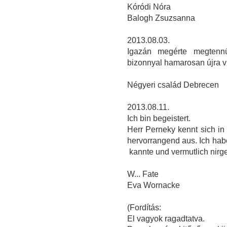
Kóródi Nóra
Balogh Zsuzsanna
2013.08.03.
Igazán megérte megtenn
bizonnyal hamarosan újra v
Négyeri család Debrecen
2013.08.11.
Ich bin begeistert.
Herr Perneky kennt sich in 
hervorrangend aus. Ich hab
kannte und vermutlich nir
W... Fate
Eva Wornacke
(Fordítás:
El vagyok ragadtatva.