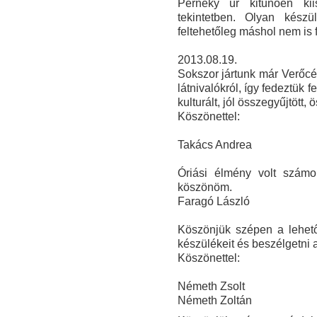
Perneky úr kitűnően kii
tekintetben. O
lyan készü
feltehetőleg máshol nem is 
2013.08.19.
Sokszor jártunk már Verőcén
látnivalókról, így fedeztük
kulturált, jól összegyűjtött,
Köszönettel:
Takács Andrea
Óriási élmény volt szám
köszönöm.
Faragó László
Köszönjük szépen a lehető
készülékeit és beszélgetni 
Köszönettel:
Németh Zsolt
Németh Zoltán