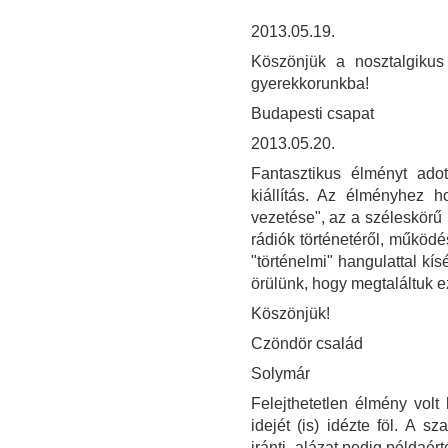
2013.05.19.
Köszönjük a nosztalgikus
gyerekkorunkba!
Budapesti csapat
2013.05.20.
Fantasztikus élményt ad
kiállítás. Az élményhez ho
vezetése", az a széleskörű 
rádiók történetéről, működé
"történelmi" hangulattal kí
örülünk, hogy megtaláltuk e
Köszönjük!
Czöndör család
Solymár
Felejthetetlen élmény volt 
idejét (is) idézte föl. A 
iránti -alázat pedig példaér