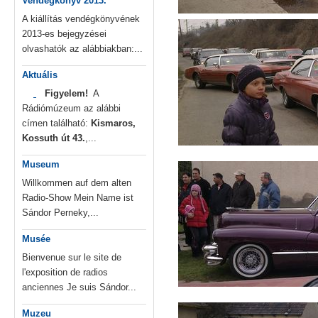
Vendégkönyv 2013.
A kiállítás vendégkönyvének
2013-es bejegyzései
olvashatók az alábbiakban:...
Aktuális
Figyelem!
A
Rádiómúzeum az alábbi
címen található:
Kismaros,
Kossuth út 43.
,...
Museum
Willkommen auf dem alten
Radio-Show Mein Name ist
Sándor Perneky,...
Musée
Bienvenue sur le site de
l'exposition de radios
anciennes Je suis Sándor...
Muzeu