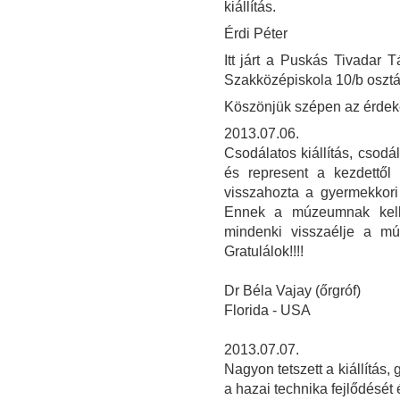
kiállítás.
Érdi Péter
Itt járt a Puskás Tivadar
Szakközépiskola 10/b osztá
Köszönjük szépen az érdeke
2013.07.06.
Csodálatos kiállítás, csod
és represent a kezdettől 
visszahozta a gyermekkori
Ennek a múzeumnak kel
mindenki visszaélje a múl
Gratulálok!!!!
Dr Béla Vajay (őrgróf)
Florida - USA
2013.07.07.
Nagyon tetszett a kiállítás, 
a hazai technika fejlődését 