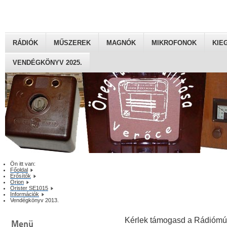
RÁDIÓK
MŰSZEREK
MAGNÓK
MIKROFONOK
KIE
VENDÉGKÖNYV 2025.
Ön itt van:
Főoldal
Erősítők
Orion
Orister SE1015
Információk
Vendégkönyv 2013.
Kérlek támogasd a Rádiómú
Menü