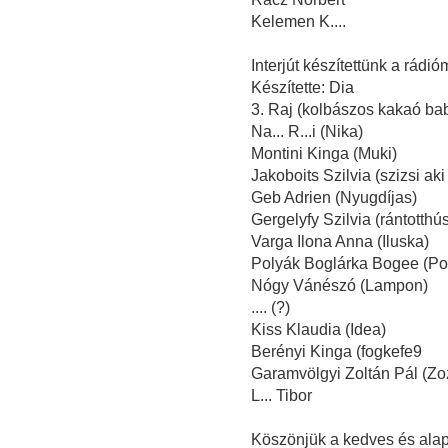
Kelemen K....
Interjút készítettünk a rádi
Készítette: Dia
3. Raj (kolbászos kakaó bab
Na... R...i (Nika)
Montini Kinga (Muki)
Jakoboits Szilvia (szizsi aki 
Geb Adrien (Nyugdíjas)
Gergelyfy Szilvia (rántotthú
Varga Ilona Anna (Iluska)
Polyák Boglárka Bogee (Po
Nógy Vánészó (Lampon)
.... (?)
Kiss Klaudia (Idea)
Berényi Kinga (fogkefe9
Garamvölgyi Zoltán Pál (Zozi
L... Tibor
Köszönjük a kedves és alap