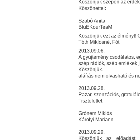
Köszönjük szépen az érdeke
Köszönettel:
Szabó Anita
BluEKourTeaM
Köszönjük ezt az élményt! C
Tóth Miklósné, Fót
2013.09.06.
A gyűjtemény csodálatos, e
szép rádiók, szép emlékek j
Köszönjük.
aláírás nem olvasható és ne
2013.09.28.
Pazar, szenzációs, gratulálo
Tisztelettel:
Grónem Miklós
Károlyi Mariann
2013
.09.29.
Köszönjük az előadást, 