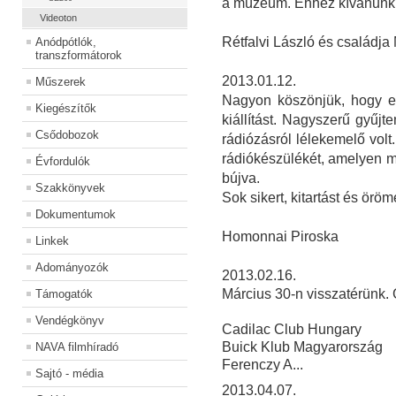
a múzeum. Ehhez kívánunk s
Videoton
Rétfalvi László és családja
Anódpótlók,
transzformátorok
2013.01.12.
Műszerek
Nagyon köszönjük, hogy e
Kiegészítők
kiállítást. Nagyszerű gyűjt
Csődobozok
rádiózásról lélekemelő volt
rádiókészülékét, amelyen m
Évfordulók
bújva.
Szakkönyvek
Sok sikert, kitartást és örö
Dokumentumok
Homonnai Piroska
Linkek
Adományozók
2013.02.16.
Március 30-n visszatérünk.
Támogatók
Vendégkönyv
Cadilac Club Hungary
Buick Klub Magyarország
NAVA filmhíradó
Ferenczy A...
Sajtó - média
2013.04.07.