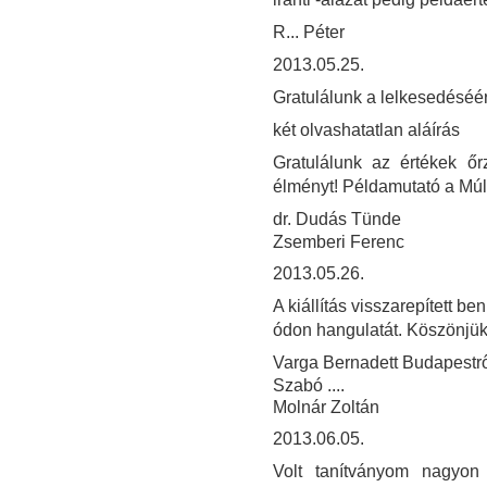
R... Péter
2013.05.25.
Gratulálunk a lelkesedéséér
két olvashatatlan aláírás
Gratulálunk az értékek ő
élményt! Példamutató a Múl
dr. Dudás Tünde
Zsemberi Ferenc
2013.05.26.
A kiállítás visszarepített 
ódon hangulatát. Köszönjük
Varga Bernadett Budapestrő
Szabó ....
Molnár Zoltán
2013.06.05.
Volt tanítványom nagyon 