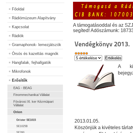
Főoldal
Rádiómúzeum Alapítvány
A támogatásoddal és az SZ
Kapcsolat
segíted! Adószámunk: 1873
Rádiók
Vendégkönyv 2013.
Gramaphonok- lemezjátszók
Órsós és kazettás magnók
Hangfalak, fejhallgatók
A kiá
Mikrofonok
bejegy
Erősítők
EAG - BEAG
Finommechanikai Vállalat
Fövárosi XI. ker Kézmüipari
Vállalat
Orion
Orister SE1015
2013.01.05.
SE1025B
Köszönjük a kivételes tárla
SE260