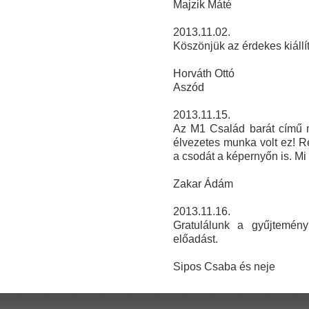
Majzik Máté
2013.11.02.
Köszönjük az érdekes kiállít
Horváth Ottó
Aszód
2013.11.15.
Az M1 Család barát című mű
élvezetes munka volt ez! R
a csodát a képernyőn is. Mi
Zakar Ádám
2013.11.16.
Gratulálunk a gyűjtemény
előadást.
Sipos Csaba és neje