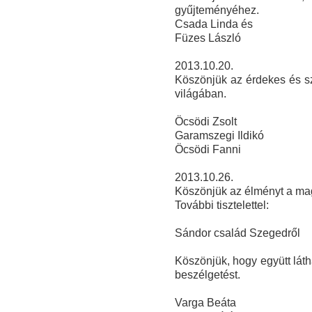
gyűjteményéhez.
Csada Linda és
Füze
s László
2013.10.20.
Köszönjük az érdekes és sz
világában.
Öcsödi Zsolt
Garamszegi Ildikó
Öcsödi Fanni
2013.10.26.
Köszönjük az élményt a ma
További tisztelettel:
Sándor család Szegedről
Köszönjük, hogy együtt láth
beszélgetést.
Varga Beáta