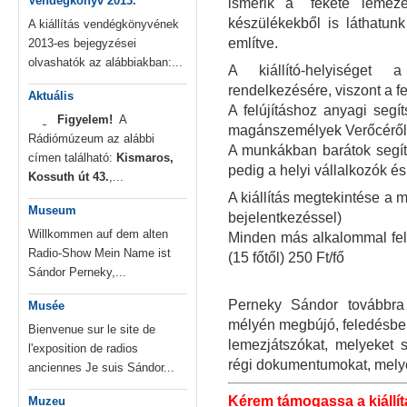
Vendégkönyv 2013.
ismerik a "fekete lemez
készülékekből is láthatun
A kiállítás vendégkönyvének
említve.
2013-es bejegyzései
olvashatók az alábbiakban:...
A kiállító-helyiséget 
rendelkezésére, viszont a fe
Aktuális
A felújításhoz anyagi segít
Figyelem!
A
magánszemélyek Verőcéről,
Rádiómúzeum az alábbi
A munkákban barátok segíte
címen található:
Kismaros,
pedig a helyi vállalkozók és a
Kossuth út 43.
,...
A kiállítás megtekintése a
Museum
bejelentkezéssel)
Willkommen auf dem alten
Minden más alkalommal felnő
Radio-Show Mein Name ist
(15 főtől) 250 Ft/fő
Sándor Perneky,...
Perneky Sándor továbbra
Musée
mélyén megbújó, feledésbe 
Bienvenue sur le site de
lemezjátszókat, melyeket s
l'exposition de radios
régi dokumentumokat, mely
anciennes Je suis Sándor...
Kérem támogassa a kiállítá
Muzeu