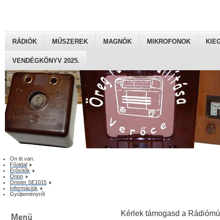
RÁDIÓK
MŰSZEREK
MAGNÓK
MIKROFONOK
KIE
VENDÉGKÖNYV 2025.
Ön itt van:
Főoldal
Erősítők
Orion
Orister SE1015
Információk
Gyűjteményről
Kérlek támogasd a Rádiómú
Menü