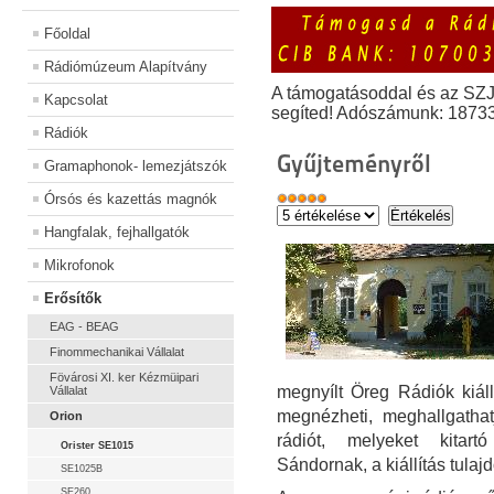
Főoldal
Rádiómúzeum Alapítvány
A támogatásoddal és az SZ
Kapcsolat
segíted! Adószámunk: 1873
Rádiók
Gyűjteményről
Gramaphonok- lemezjátszók
Órsós és kazettás magnók
Hangfalak, fejhallgatók
Mikrofonok
Erősítők
EAG - BEAG
Finommechanikai Vállalat
Fövárosi XI. ker Kézmüipari
megnyílt Öreg Rádiók kiáll
Vállalat
megnézheti, meghallgath
Orion
rádiót, melyeket kitart
Orister SE1015
Sándornak, a kiállítás tula
SE1025B
SE260