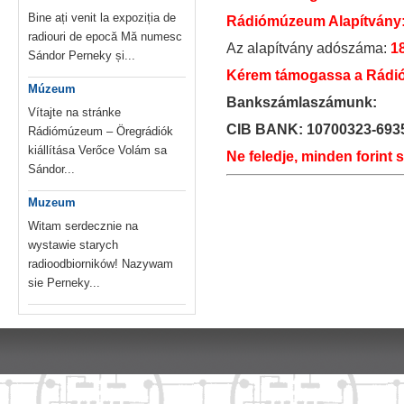
Bine ați venit la expoziția de
Rádiómúzeum Alapítvány
radiouri de epocă Mă numesc
Az alapítvány adószáma:
1
Sándor Perneky și...
Kérem támogassa a Rádió
Múzeum
Bankszámlaszámunk:
Vítajte na stránke
CIB BANK: 10700323-693
Rádiómúzeum – Öregrádiók
kiállítása Verőce Volám sa
Ne feledje, minden forint 
Sándor...
Muzeum
Witam serdecznie na
wystawie starych
radioodbiorników! Nazywam
sie Perneky...