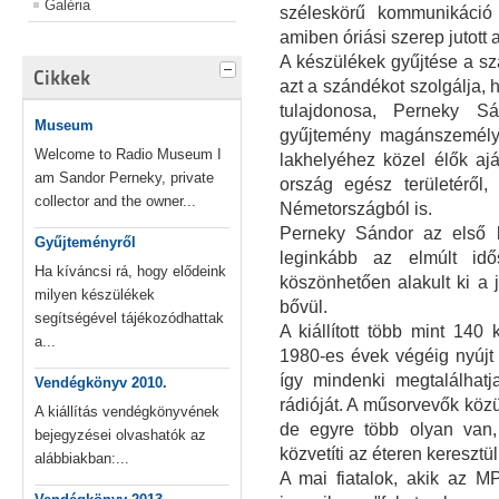
Galéria
széleskörű kommunikáció
amiben óriási szerep jutott 
A készülékek gyűjtése a sza
Cikkek
azt a szándékot szolgálja,
tulajdonosa, Perneky S
Museum
gyűjtemény magánszemélye
Welcome to Radio Museum I
lakhelyéhez közel élők ajá
am Sandor Perneky, private
ország egész területéről,
collector and the owner...
Németországból is.
Perneky Sándor az első k
Gyűjteményről
leginkább az elmúlt idő
Ha kíváncsi rá, hogy elődeink
köszönhetően alakult ki a 
milyen készülékek
bővül.
segítségével tájékozódhattak
A kiállított több mint 14
a...
1980-es évek végéig nyújt á
így mindenki megtalálhatj
Vendégkönyv 2010.
rádióját. A műsorvevők köz
A kiállítás vendégkönyvének
de egyre több olyan van
bejegyzései olvashatók az
közvetíti az éteren keresztü
alábbiakban:...
A mai fiatalok, akik az M