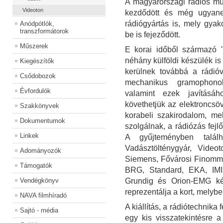
A magyarországi rádiós mű
Videoton
kezdődött és még ugyane
rádiógyártás is, mely gyako
Anódpótlók,
transzformátorok
be is fejeződött.
Műszerek
E korai időből származó 
néhány külföldi készülék is
Kiegészítők
kerülnek továbbá a rádió
Csődobozok
mechanikus gramophono
Évfordulók
valamint ezek javításá
követhetjük az elektroncsöv
Szakkönyvek
korabeli szakirodalom, me
Dokumentumok
szolgálnak, a rádiózás fej
Linkek
A gyűjteményben talál
Vadásztölténygyár, Videot
Adományozók
Siemens, Fővárosi Finomme
Támogatók
BRG, Standard, EKA, IMI
Vendégkönyv
Grundig és Orion-EMG ké
reprezentálja a kort, melybe
NAVA filmhíradó
A kiállítás, a rádiótechnik
Sajtó - média
egy kis visszatekintésre 