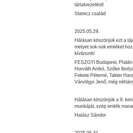
tárlatvezetést!
Starecz család
2025.05.29.
Hálásan köszönjük ezt a tá
melyet sok-sok emléket hoz
kívánunk!
FESZGYI Budapest, Platán Kl
Horváth Anikó, Szőke Ibolya,
Fekete Péterné, Takter Har
Várvölgyi Jenő, még néhány
Hálásan köszönjük a 9. ker
munkáját, szép emlék marad
Halász Sándor
2025.05.31.