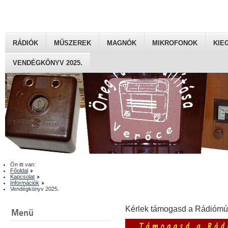
RÁDIÓK
MŰSZEREK
MAGNÓK
MIKROFONOK
KIE
VENDÉGKÖNYV 2025.
Ön itt van:
Főoldal
Kapcsolat
Információk
Vendégkönyv 2025.
Kérlek támogasd a Rádiómú
Menü