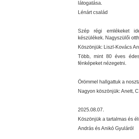
látogatása.
Lénárt család
Szép régi emlékeket idé
készülékek. Nagyszülői ott
Köszönjük: Liszl-Kovács A
Több, mint 80 éves éde
fénképeket nézegetni.
Örömmel hallgattuk a noszta
Nagyon köszönjük: Anett, 
2025.08.07.
Köszönjük a tartalmas és é
András és Anikó Gyuláról