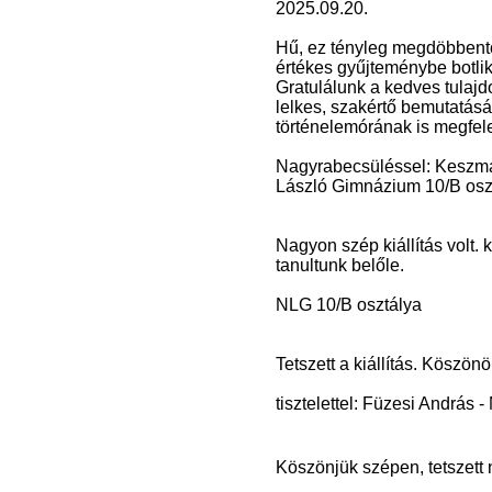
2025.09.20.
Hű, ez tényleg megdöbbentő
értékes gyűjteménybe botlik
Gratulálunk a kedves tulaj
lelkes, szakértő bemutatását
történelemórának is megfele
Nagyrabecsüléssel: Keszma
László Gimnázium 10/B osz
Nagyon szép kiállítás volt.
tanultunk belőle.
NLG 10/B osztálya
Tetszett a kiállítás. Köszö
tisztelettel: Füzesi András 
Köszönjük szépen, tetszett