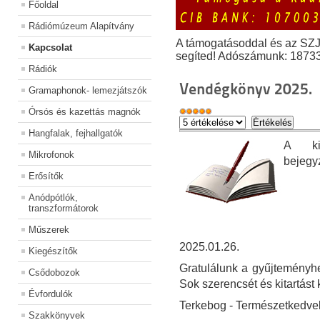
Főoldal
Rádiómúzeum Alapítvány
A támogatásoddal és az SZ
Kapcsolat
segíted! Adószámunk: 1873
Rádiók
Vendégkönyv 2025.
Gramaphonok- lemezjátszók
Órsós és kazettás magnók
Hangfalak, fejhallgatók
A kiá
Mikrofonok
bejegy
Erősítők
Anódpótlók,
transzformátorok
Műszerek
2025.01.26.
Kiegészítők
Gratulálunk a gyűjteményhe
Csődobozok
Sok szerencsét és kitartást
Évfordulók
Terkebog - Természetkedve
Szakkönyvek