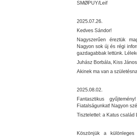
SMØPUY/Leif
2025.07.26.
Kedves Sándor!
Nagyszerűen éreztük mag
Nagyon sok új és régi info
gazdagabbak lettünk. Lélek
Juhász Borbála, Kiss János,
Akinek ma van a születésna
2025.08.02.
Fantasztikus gyűjtemény
Fiatalságunkat! Nagyon sz
Tisztelettel: a Katus család L
Köszönjük a különleges