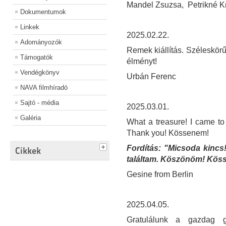
Mandel Zsuzsa, Petrikné Kri
Dokumentumok
Linkek
2025.02.22.
Adományozók
Remek kiállítás. Széleskörű
Támogatók
élményt!
Vendégkönyv
Urbán Ferenc
NAVA filmhíradó
Sajtó - média
2025.03.01.
Galéria
What a treasure! I came to
Thank you! Kössenem!
Fordítás: "Micsoda kincs
Cikkek
találtam. Köszönöm! Kös
Gesine from Berlin
2025.04.05.
Gratulálunk a gazdag gy