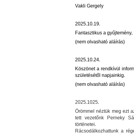
Vakli Gergely
2025.10.19.
Fantasztikus a gyűjtemény, 
(nem olvasható aláírás)
2025.10.24.
Köszönet a rendkívül inform
születésétől napjainkig.
(nem olvasható aláírás)
2025.1025.
Örömmel néztük meg ezt az i
tett vezetőnk Perneky S
történetei.
Rácsodálkozhattunk a rége