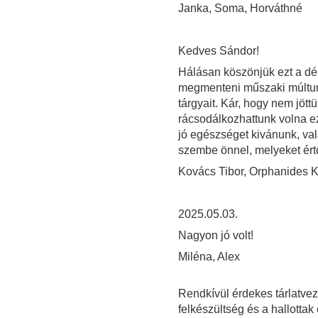
Janka, Soma, Horváthné
Kedves Sándor!
Hálásan köszönjük ezt a dél
megmenteni műszaki múltunk
tárgyait. Kár, hogy nem jött
rácsodálkozhattunk volna ez
jó egészséget kivánunk, val
szembe önnel, melyeket értő 
Kovács Tibor, Orphanides Kr
2025.05.03.
Nagyon jó volt!
Miléna, Alex
Rendkívül érdekes tárlatve
felkészültség és a hallotta