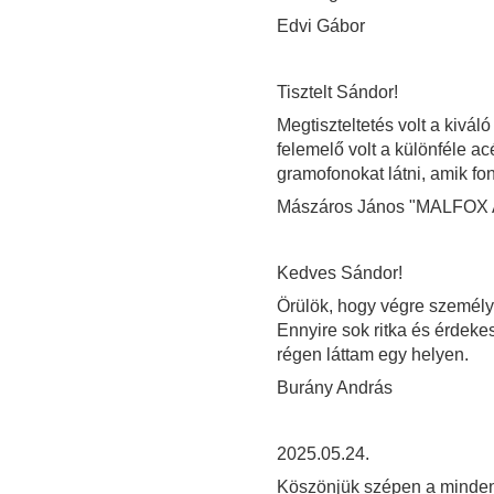
Edvi Gábor
Tisztelt Sándor!
Megtiszteltetés volt a kivál
felemelő volt a különféle a
gramofonokat látni, amik fo
Mászáros János "MALFO
Kedves Sándor!
Örülök, hogy végre személ
Ennyire sok ritka és érdek
régen láttam egy helyen.
Burány András
2025.05.24.
Köszönjük szépen a mindenre