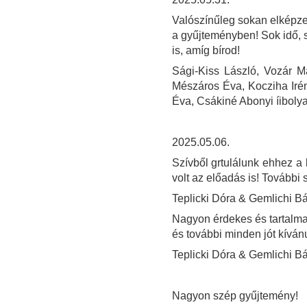
Valószínűleg sokan elképz
a gyűjteményben! Sok idő, s
is, amíg bírod!
Sági-Kiss László, Vozár M
Mészáros Éva, Kocziha Irén
Éva, Csákiné Abonyi íiboly
2025.05.06.
Szívből grtulálunk ehhez a
volt az előadás is! További 
Teplicki Dóra & Gemlichi Bá
Nagyon érdekes és tartalma
és további minden jót kíván
Teplicki Dóra & Gemlichi Bá
Nagyon szép gyűjtemény!