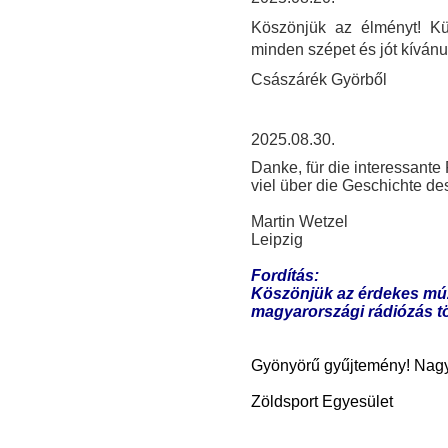
Köszönjük az élményt! Kül
minden szépet és jót kívánu
Császárék Györből
2025.08.30.
Danke, für die interessant
viel über die Geschichte de
Martin Wetzel
Leipzig
Fordítás:
Köszönjük az érdekes múz
magyarországi rádiózás tö
Gyönyörű gyűjtemény! Nagy
Zöldsport Egyesület