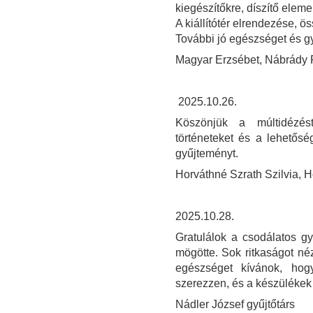
kiegészítőkre, díszítő eleme
A kiállítótér elrendezése, 
További jó egészséget és g
Magyar Erzsébet, Nábrády F
2025.10.26.
Köszönjük a múltidézés
történeteket és a lehetős
gyűjteményt.
Horváthné Szrath Szilvia, Ho
2025.10.28.
Gratulálok a csodálatos g
mögötte. Sok ritkaságot néz
egészséget kívánok, hog
szerezzen, és a készüléke
Nádler József gyűjtőtárs