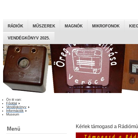
RÁDIÓK
MŰSZEREK
MAGNÓK
MIKROFONOK
KIE
VENDÉGKÖNYV 2025.
Ön itt van:
Főoldal
Vendégkönyv
Információk
Museum
Kérlek támogasd a Rádiómú
Menü