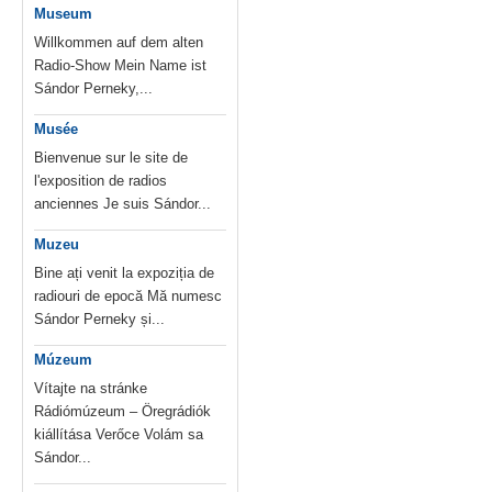
Museum
Willkommen auf dem alten
Radio-Show Mein Name ist
Sándor Perneky,...
Musée
Bienvenue sur le site de
l'exposition de radios
anciennes Je suis Sándor...
Muzeu
Bine ați venit la expoziția de
radiouri de epocă Mă numesc
Sándor Perneky și...
Múzeum
Vítajte na stránke
Rádiómúzeum – Öregrádiók
kiállítása Verőce Volám sa
Sándor...