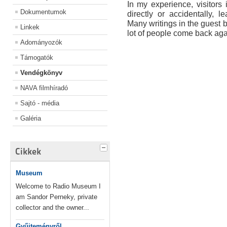
In my experience, visitor
Dokumentumok
directly or accidentally, l
Many writings in the guest bo
Linkek
lot of people come back agai
Adományozók
Támogatók
Vendégkönyv
NAVA filmhíradó
Sajtó - média
Galéria
Cikkek
Museum
Welcome to Radio Museum I
am Sandor Perneky, private
collector and the owner...
Gyűjteményről