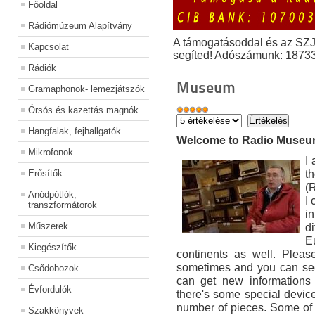
Főoldal
Rádiómúzeum Alapítvány
A támogatásoddal és az SZ
Kapcsolat
segíted! Adószámunk: 1873
Rádiók
Museum
Gramaphonok- lemezjátszók
Órsós és kazettás magnók
Hangfalak, fejhallgatók
Welcome to Radio Muse
Mikrofonok
I
t
Erősítők
(
Anódpótlók,
I
transzformátorok
i
Műszerek
di
E
Kiegészítők
continents as well. Pleas
sometimes and you can see
Csődobozok
can get new informations 
Évfordulók
there's some special devic
number of pieces. Some of
Szakkönyvek