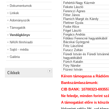
Fehértói-Nagy Kázmér
Dokumentumok
Fekete László
Ferenczi Ágnes
Linkek
Fitter János
Flamich Margit és Károly
Adományozók
Flettner Gyula
Fodor Alice
Támogatók
Fógel László
Forgács András
Vendégkönyv
Földesi Ferencné hagyatékából
Bácskai Györgyné
NAVA filmhíradó
Fritz Lászlóné
Sajtó - média
Furucz Zoltán
Füredi István és Füredi Istvánné
Galéria
hagyatékából
Fürtch Katalin
Füry Nándor
Füzesi István
Cikkek
Kérem támogassa a Rádiómúz
Bankszámlaszámunk:
CIB BANK: 10700323-69355
Ne feledje, minden forint sz
A támogatást előre is köszö
Valamint adója 1% -val tám