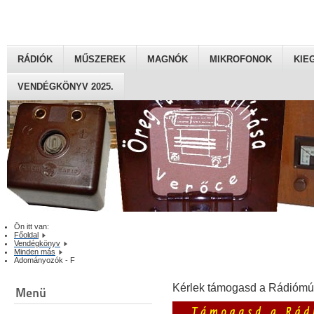
RÁDIÓK
MŰSZEREK
MAGNÓK
MIKROFONOK
KIE
VENDÉGKÖNYV 2025.
Ön itt van:
Főoldal
Vendégkönyv
Minden más
Adományozók - F
Kérlek támogasd a Rádiómú
Menü