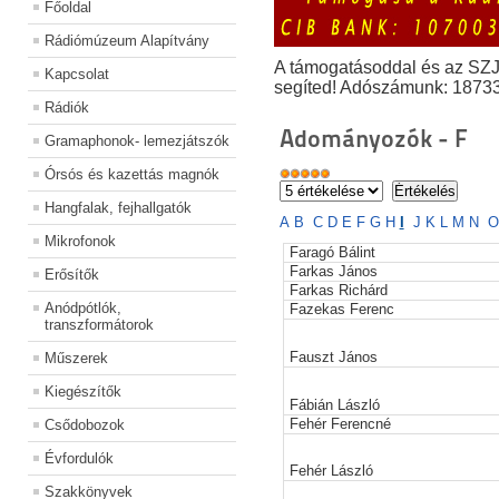
Főoldal
Rádiómúzeum Alapítvány
A támogatásoddal és az SZ
Kapcsolat
segíted! Adószámunk: 1873
Rádiók
Adományozók - F
Gramaphonok- lemezjátszók
Órsós és kazettás magnók
Hangfalak, fejhallgatók
A
B
C
D
E
F
G
H
I
J
K
L
M
N
O
Mikrofonok
Faragó Bálint
Farkas János
Erősítők
Farkas Richárd
Anódpótlók,
Fazekas Ferenc
transzformátorok
Fauszt János
Műszerek
Kiegészítők
Fábián László
Fehér Ferencné
Csődobozok
Évfordulók
Fehér László
Szakkönyvek