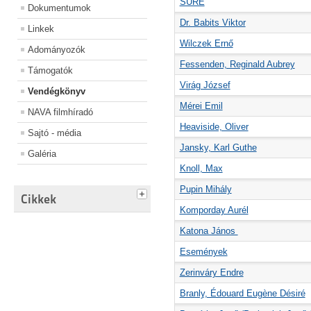
SURE
Dokumentumok
Dr. Babits Viktor
Linkek
Wilczek Ernő
Adományozók
Fessenden, Reginald Aubrey
Támogatók
Virág József
Vendégkönyv
Mérei Emil
NAVA filmhíradó
Heaviside, Oliver
Sajtó - média
Jansky, Karl Guthe
Galéria
Knoll, Max
Pupin Mihály
Cikkek
Komporday Aurél
Katona János
Események
Zerinváry Endre
Branly, Édouard Eugène Désiré