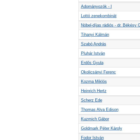
Adományozók - I
Lottó zenekombinát
Nóbel-díjas rádiós - dr. Békésy 
Tihanyi Kálmán
Szabó András
Pluhár István
Erdős Gyula
Okolicsányi Ferenc
Kozma Miklós
Heinrich Hertz
Scherz Ede
Thomas Alva Edison
Kuzmich Gábor
Goldmark Péter Károly
Fodor István