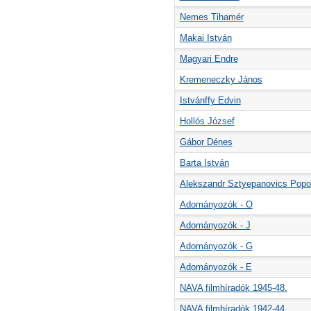
Nemes Tihamér
Makai István
Magyari Endre
Kremeneczky János
Istvánffy Edvin
Hollós József
Gábor Dénes
Barta István
Alekszandr Sztyepanovics Pop
Adományozók - O
Adományozók - J
Adományozók - G
Adományozók - E
NAVA filmhíradók 1945-48.
NAVA filmhíradók 1942-44.