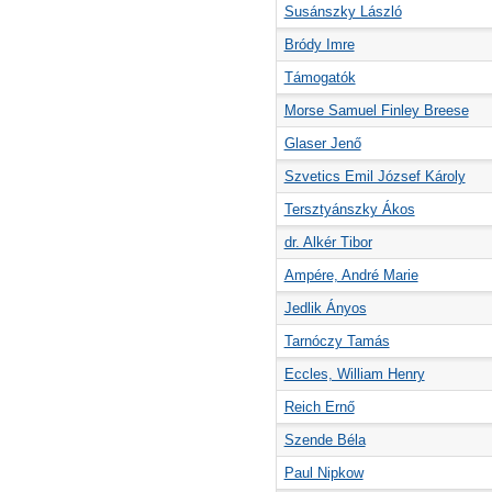
Susánszky László
Bródy Imre
Támogatók
Morse Samuel Finley Breese
Glaser Jenő
Szvetics Emil József Károly
Tersztyánszky Ákos
dr. Alkér Tibor
Ampére, André Marie
Jedlik Ányos
Tarnóczy Tamás
Eccles, William Henry
Reich Ernő
Szende Béla
Paul Nipkow