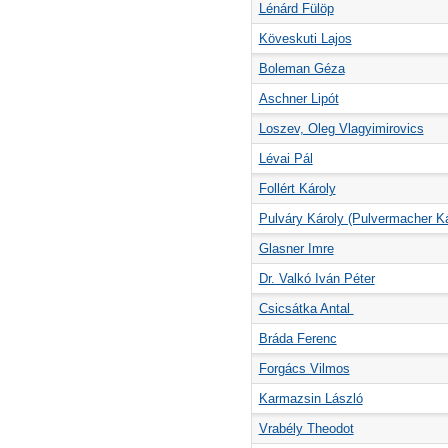
Lénárd Fülöp
Köveskuti Lajos
Boleman Géza
Aschner Lipót
Loszev, Oleg Vlagyimirovics
Lévai Pál
Follért Károly
Pulváry Károly (Pulvermacher Ká
Glasner Imre
Dr. Valkó Iván Péter
Csicsátka Antal
Bráda Ferenc
Forgács Vilmos
Karmazsin László
Vrabély Theodot