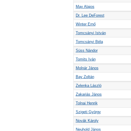
May Alajos
Dr. Lee DeForest
Winter Ernő
Tomcsányi István
Tomcsányi Béla
Süss Nándor
Tomits Iván
Molnár János
Bay Zoltán
Zelenka László
Zakariás János
Tolnai Henrik
Szigeti György
Novák Károly
Neuhold János