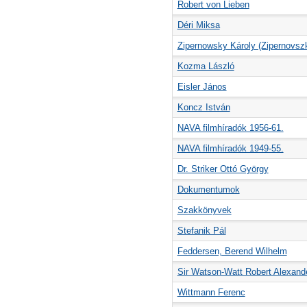
Robert von Lieben
Déri Miksa
Zipernowsky Károly (Zipernovsz
Kozma László
Eisler János
Koncz István
NAVA filmhíradók 1956-61.
NAVA filmhíradók 1949-55.
Dr. Striker Ottó György
Dokumentumok
Szakkönyvek
Stefanik Pál
Feddersen, Berend Wilhelm
Sir Watson-Watt Robert Alexand
Wittmann Ferenc