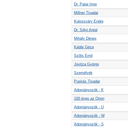
Dr. Patai Imre
Millner Tivadar
Kolossváry Endre
Dr. Sólyi Antal
Mihály Dénes
Kádár Géza
Szőts Ernő
Jovitza György
Személyek
Puskás Tivadar
Adományozók - K
100 éves az Orion
Adományozók - U
Adományozók - W
Adományozók - S