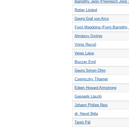
Barnóthy Jenő (Preinreich Jenő 
Rotter Lóránd
Georg Graf von Arco
Forró Magdolna (Forró Barnóthy,
Almássy György
Vörös Rezső
Veres Lajos
Bozzay Emil
Georg Simon Ohm
Csemiczky Tihamér
Edwin Howard Armstrong
Gasparik László
Johann Philipp Reis
dr. Havel Béla
Tantó Pál