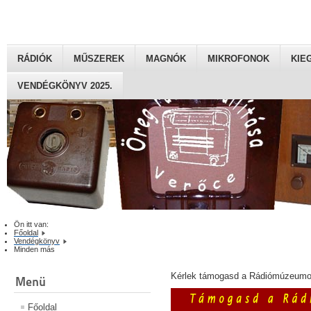
RÁDIÓK
MŰSZEREK
MAGNÓK
MIKROFONOK
KIE
VENDÉGKÖNYV 2025.
Ön itt van:
Főoldal
Vendégkönyv
Minden más
Kérlek támogasd a Rádiómúzeumot
Menü
Főoldal