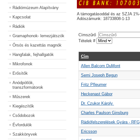
Rádiómúzeum Alapítvány
A támogatásoddal és az SZJA 1%-
Kapcsolat
Adószámunk: 18733808-1-13
Rádiók
Címszűrő
Gramaphonok- lemezjátszók
Tételek #
Órsós és kazettás magnók
Hangfalak, fejhallgatók
Cím
Mikrofonok
Allen Balcom DuMont
Erősítők
Semi Joseph Begun
Anódpótlók,
Fritz Pfleumer
transzformátorok
Heckenast Gábor
Műszerek
Dr. Czukor Károly
Kiegészítők
Charles Paulson Ginsburg
Csődobozok
Rádiófelszerelések Gyára - RFG
Évfordulók
Ericsson
Szakkönyvek