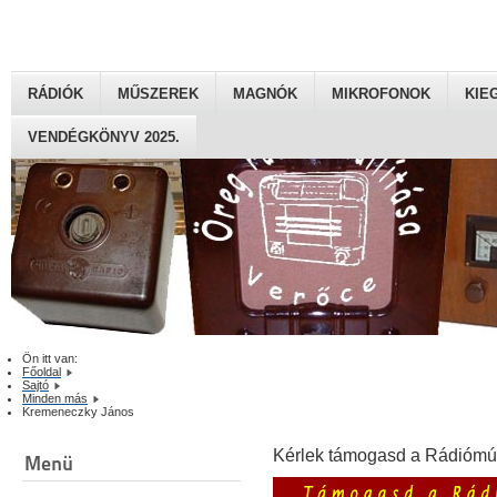
RÁDIÓK
MŰSZEREK
MAGNÓK
MIKROFONOK
KIE
VENDÉGKÖNYV 2025.
Ön itt van:
Főoldal
Sajtó
Minden más
Kremeneczky János
Kérlek támogasd a Rádiómú
Menü