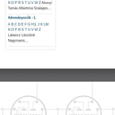
N
O
P
R
S
T
U
V
W
Z
Abonyi
Tamás Albertirsa Szalagos...
Adományozók - L
A
B
C
D
E
F
G
H
I
J
K
L
M
N
O
P
R
S
T
U
V
W
Z
Labancz Lászlóné
Nagymaros...