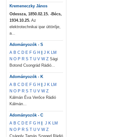
Kremeneczky János
Odessza, 1850.02.15. -Bécs,
1934.10.25.
Az
elektrotechnikai ipar úttörője,
a...
Adományozók - S
A
B
C
D
E
F
G
H
I
J
K
L
M
N
O
P
R
S
T
U
V
W
Z
Sági
Botond Csongrád Rádió...
Adományozók - K
A
B
C
D
E
F
G
H
I
J
K
L
M
N
O
P
R
S
T
U
V
W
Z
Kálmán Éva Verőce Rádió
Kálmán...
Adományozók - C
A
B
C
D
E
F
G
H
I
J
K
L
M
N
O
P
R
S
T
U
V
W
Z
Cságoly Tamás Szeged Rádió