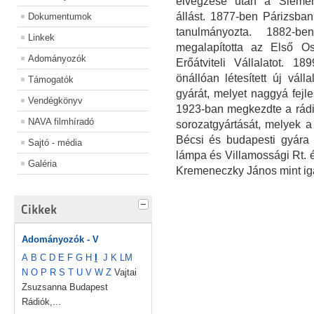
elvégzése után a Siemens
állást. 1877-ben Párizsban
Dokumentumok
tanulmányozta. 1882-b
Linkek
megalapította az Első Os
Adományozók
Erőátviteli Vállalatot. 1
önállóan létesített új váll
Támogatók
gyárát, melyet naggyá fejles
Vendégkönyv
1923-ban megkezdte a rádi
NAVA filmhíradó
sorozatgyártását, melyek a 
Bécsi és budapesti gyára 
Sajtó - média
lámpa és Villamossági Rt. 
Galéria
Kremeneczky János mint igaz
Cikkek
Adományozók - V
A
B
C
D
E
F
G
H
I
J
K
L
M
N
O
P
R
S
T
U
V
W
Z
Vajtai
Zsuzsanna Budapest
Rádiók,...