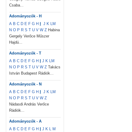
Csaba...
Adományozók - H
A
B
C
D
E
F
G
H
I
J
K
L
M
N
O
P
R
S
T
U
V
W
Z
Habina
Gergely Verőce Műszer
Hajdú...
Adományozók - T
A
B
C
D
E
F
G
H
I
J
K
L
M
N
O
P
R
S
T
U
V
W
Z
Takács
István Budapest Rádiók...
Adományozók - N
A
B
C
D
E
F
G
H
I
J
K
L
M
N
O
P
R
S
T
U
V
W
Z
Nádasdi András Verőce
Rádiók...
Adományozók - A
A
B
C
D
E
F
G
H
I
J
K
L
M