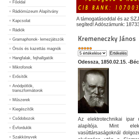
Főoldal
Rádiómúzeum Alapítvány
A támogatásoddal és az SZ
Kapcsolat
segíted! Adószámunk: 1873
Rádiók
Kremeneczky János
Gramaphonok- lemezjátszók
Órsós és kazettás magnók
Hangfalak, fejhallgatók
Odessza, 1850.02.15. -Béc
Mikrofonok
Erősítők
Anódpótlók,
transzformátorok
Műszerek
Kiegészítők
Csődobozok
Az elektrotechnikai ipar
alapítója. Mint elek
Évfordulók
vasúttársaságoknál dolgozo
Szakkönyvek