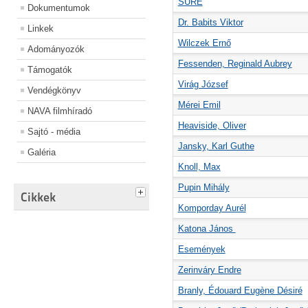
SURE
Dokumentumok
Dr. Babits Viktor
Linkek
Wilczek Ernő
Adományozók
Fessenden, Reginald Aubrey
Támogatók
Virág József
Vendégkönyv
Mérei Emil
NAVA filmhíradó
Heaviside, Oliver
Sajtó - média
Jansky, Karl Guthe
Galéria
Knoll, Max
Pupin Mihály
Cikkek
Komporday Aurél
Katona János
Események
Zerinváry Endre
Branly, Édouard Eugène Désiré