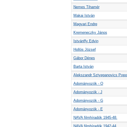
Nemes Tihamér
Makai István
Magyari Endre
Kremeneczky János
Istvánffy Edvin
Hollós József
Gábor Dénes
Barta István
Alekszandr Sztyepanovics Pop
Adományozók - O
Adományozók - J
Adományozók - G
Adományozók - E
NAVA filmhíradók 1945-48.
NAVA filmhíradók 1942-44.