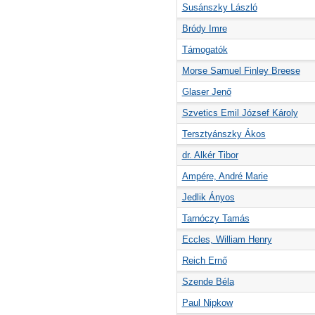
Susánszky László
Bródy Imre
Támogatók
Morse Samuel Finley Breese
Glaser Jenő
Szvetics Emil József Károly
Tersztyánszky Ákos
dr. Alkér Tibor
Ampére, André Marie
Jedlik Ányos
Tarnóczy Tamás
Eccles, William Henry
Reich Ernő
Szende Béla
Paul Nipkow