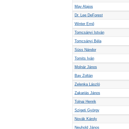
May Alajos
Dr. Lee DeForest
Winter Ernő
Tomcsányi István
Tomcsányi Béla
Süss Nándor
Tomits Iván
Molnár János
Bay Zoltán
Zelenka László
Zakariás János
Tolnai Henrik
Szigeti György
Novák Károly
Neuhold János