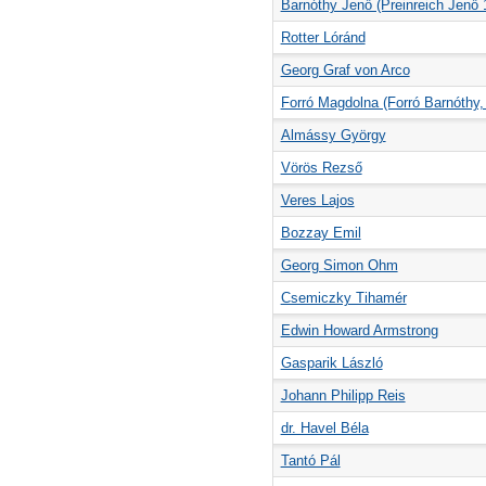
Barnóthy Jenő (Preinreich Jenő 
Rotter Lóránd
Georg Graf von Arco
Forró Magdolna (Forró Barnóthy,
Almássy György
Vörös Rezső
Veres Lajos
Bozzay Emil
Georg Simon Ohm
Csemiczky Tihamér
Edwin Howard Armstrong
Gasparik László
Johann Philipp Reis
dr. Havel Béla
Tantó Pál