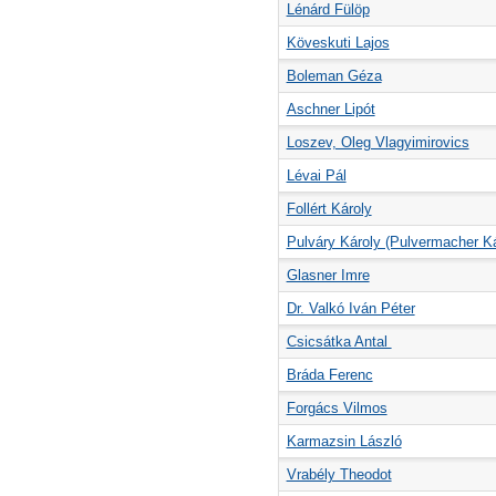
Lénárd Fülöp
Köveskuti Lajos
Boleman Géza
Aschner Lipót
Loszev, Oleg Vlagyimirovics
Lévai Pál
Follért Károly
Pulváry Károly (Pulvermacher Ká
Glasner Imre
Dr. Valkó Iván Péter
Csicsátka Antal
Bráda Ferenc
Forgács Vilmos
Karmazsin László
Vrabély Theodot