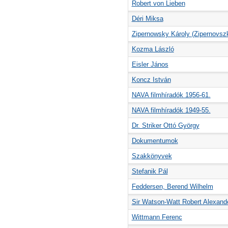
Robert von Lieben
Déri Miksa
Zipernowsky Károly (Zipernovsz
Kozma László
Eisler János
Koncz István
NAVA filmhíradók 1956-61.
NAVA filmhíradók 1949-55.
Dr. Striker Ottó György
Dokumentumok
Szakkönyvek
Stefanik Pál
Feddersen, Berend Wilhelm
Sir Watson-Watt Robert Alexand
Wittmann Ferenc