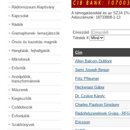
Rádiómúzeum Alapítvány
A támogatásoddal és az SZJA 1%-
Kapcsolat
Adószámunk: 18733808-1-13
Rádiók
Címszűrő
Gramaphonok- lemezjátszók
Tételek #
Órsós és kazettás magnók
Hangfalak, fejhallgatók
Cím
Mikrofonok
Allen Balcom DuMont
Erősítők
Semi Joseph Begun
Anódpótlók,
Fritz Pfleumer
transzformátorok
Heckenast Gábor
Műszerek
Dr. Czukor Károly
Kiegészítők
Charles Paulson Ginsburg
Csődobozok
Rádiófelszerelések Gyára - RFG
Évfordulók
Ericsson
Szakkönyvek