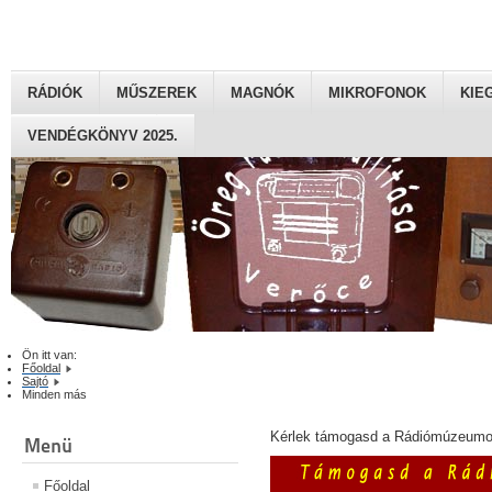
RÁDIÓK
MŰSZEREK
MAGNÓK
MIKROFONOK
KIE
VENDÉGKÖNYV 2025.
Ön itt van:
Főoldal
Sajtó
Minden más
Kérlek támogasd a Rádiómúzeumot
Menü
Főoldal