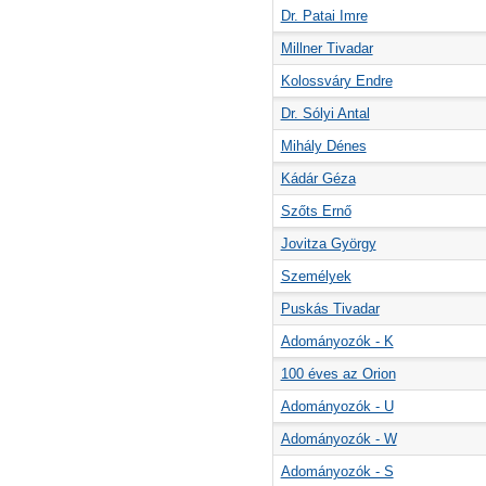
Dr. Patai Imre
Millner Tivadar
Kolossváry Endre
Dr. Sólyi Antal
Mihály Dénes
Kádár Géza
Szőts Ernő
Jovitza György
Személyek
Puskás Tivadar
Adományozók - K
100 éves az Orion
Adományozók - U
Adományozók - W
Adományozók - S