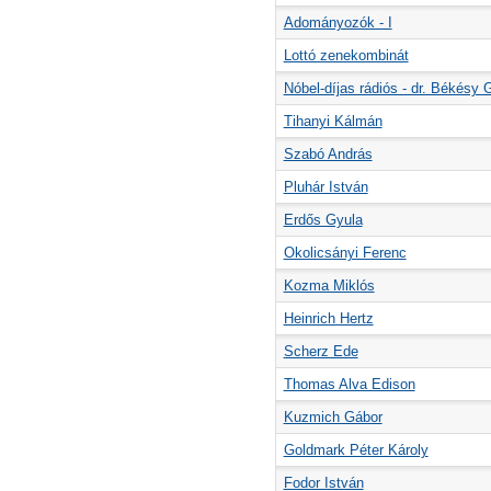
Adományozók - I
Lottó zenekombinát
Nóbel-díjas rádiós - dr. Békésy 
Tihanyi Kálmán
Szabó András
Pluhár István
Erdős Gyula
Okolicsányi Ferenc
Kozma Miklós
Heinrich Hertz
Scherz Ede
Thomas Alva Edison
Kuzmich Gábor
Goldmark Péter Károly
Fodor István