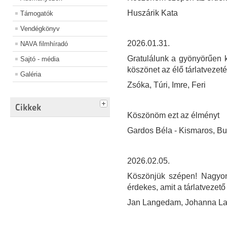
Huszárik Kata
Támogatók
Vendégkönyv
2026.01.31.
NAVA filmhíradó
Gratulálunk a gyönyörűen ki
Sajtó - média
köszönet az élő tárlatvezeté
Galéria
Zsóka, Túri, Imre, Feri
Cikkek
Köszönöm ezt az élményt
Gardos Béla - Kismaros, B
2026.02.05.
Köszönjük szépen! Nagyon 
érdekes, amit a tárlatvezető
Jan Langedam, Johanna L