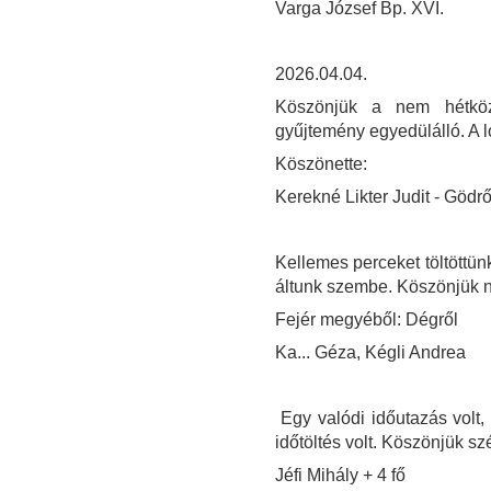
Varga József Bp. XVI.
2026.04.04.
Köszönjük a nem hétközn
gyűjtemény egyedülálló. A l
Köszönette:
Kerekné Likter Judit - Gödrő
Kellemes perceket töltött
áltunk szembe. Köszönjük ne
Fejér megyéből: Dégről
Ka... Géza, Kégli Andrea
Egy valódi időutazás volt,
időtöltés volt. Köszönjük sz
Jéfi Mihály + 4 fő