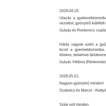
2029.04.19.
Utazás a gyekerekkoromba
vezetést, gyönyörű kiállíto
Gulyás és Ronkovics csalá
Hálás vagyok ezért a gyűj
kicsit a gyermekkoromba
lelekes, tartalmas tárlatveze
Gulyás Viktória (Révkomár
2026.05.01.
Nagyon gyönyörű minden!
Szabolcs és Marcsi - Alatty
Szép volt minden.