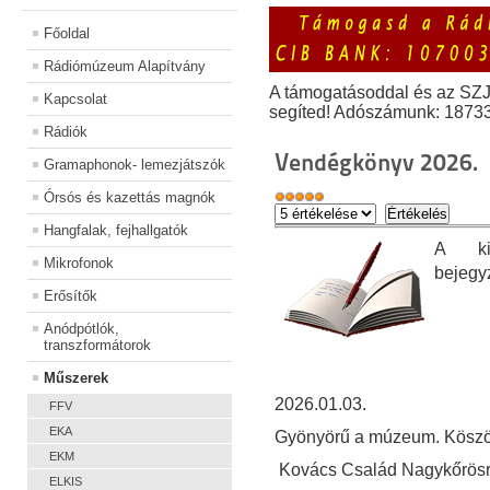
Főoldal
Rádiómúzeum Alapítvány
A támogatásoddal és az SZ
Kapcsolat
segíted! Adószámunk: 1873
Rádiók
Vendégkönyv 2026.
Gramaphonok- lemezjátszók
Órsós és kazettás magnók
Hangfalak, fejhallgatók
A kiá
Mikrofonok
bejegy
Erősítők
Anódpótlók,
transzformátorok
Műszerek
2026.01.03.
FFV
EKA
Gyönyörű a múzeum. Köszönj
EKM
Kovács Család Nagykőrösről
ELKIS