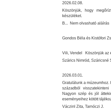
2026.02.08.
Köszönjük, hogy megőríz
készüléket.
B... Nem olvasható aláírás
Gondos Béla és Kistófori 
Vili, Vendel Köszönjük az é
Szárics Nimród, Száricsné S
2026.03.01.
Gratulálunk a múzeumhoz. K
századból visszatekinten
Nagyon szép és jól áttekin
eseményeihez kötött tájékoz
Váczinl Zita, Tarnóczi J.