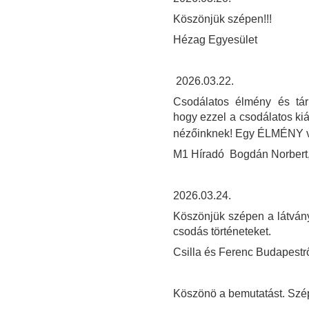
Köszönjük szépen!!!
Hézag Egyesület
2026.03.22.
Csodálatos élmény és tárl
hogy ezzel a csodálatos kiá
nézőinknek! Egy ÉLMÉNY v
M1 Híradó Bogdán Norbert, 
2026.03.24.
Köszönjük szépen a látvány
csodás történeteket.
Csilla és Ferenc Budapestrő
Köszönö a bemutatást. Szép