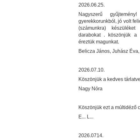
2026.06.25.
Nagyszerű gyűjtemény!
gyerekkorunkból, jó volt fel
(számunkra) készüléket 
darabokat . köszönjük a s
éreztük magunkat.
Belicza János, Juhász Éva,
2026.07.10.
Köszönjük a kedves tárlatve
Nagy Nóra
Köszönjük ezt a múltidéző c
E... L...
2026.0714.