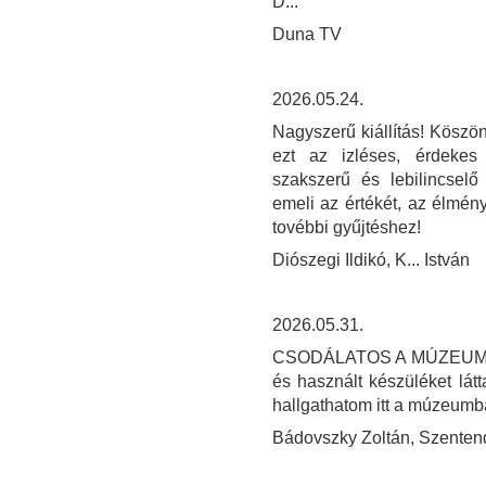
D...
Duna TV
2026.05.24.
Nagyszerű kiállítás! Köszön
ezt az izléses, érdekes
szakszerű és lebilincselő
emeli az értékét, az élmény
tovébbi gyűjtéshez!
Diószegi Ildikó, K... István
2026.05.31.
CSODÁLATOS A MÚZEUM! SO
és használt készüléket látt
hallgathatom itt a múzeum
Bádovszky Zoltán, Szenten