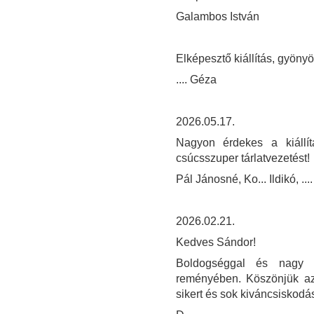
Galambos István
Elképesztő kiállítás, gyöny
.... Géza
2026.05.17.
Nagyon érdekes a kiállí
csúcsszuper tárlatvezetést!
Pál Jánosné, Ko... Ildikó, .... 
2026.02.21.
Kedves Sándor!
Boldogséggal és nagy sz
reményében. Köszönjük az i
sikert és sok kiváncsiskodá