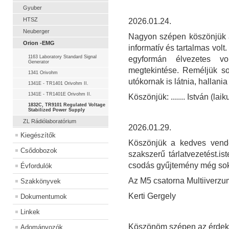
Gyuber
HTSZ
2026.01.24.
Neuberger
Nagyon szépen köszönjük a 
Orion -EMG
informatív és tartalmas vol
1163 Laboratory Standard Signal
egyformán élvezetes v
Generator
megtekintése. Reméljük so
1341 Orivohm
utókornak is látnia, hallania 
1341E - TR1401 Orivohm II.
1341E - TR1401E Orivohm II.
Köszönjük: ....... István (la
1832C, TR9101 Regulated Voltage
Stabilized Power Supply
ZL Rádiólaboratórium
2026.01.29.
Kiegészítők
Köszönjük a kedves vendé
Csődobozok
szakszerű tárlatvezetést.
csodás gyűjtemény még sok
Évfordulók
Az M5 csatorna Multiiverzu
Szakkönyvek
Kerti Gergely
Dokumentumok
Linkek
Köszönöm szépen az érdeke
Adományozók