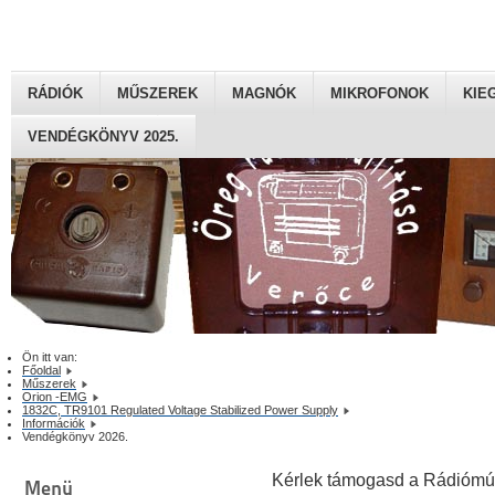
RÁDIÓK
MŰSZEREK
MAGNÓK
MIKROFONOK
KIE
VENDÉGKÖNYV 2025.
Ön itt van:
Főoldal
Műszerek
Orion -EMG
1832C, TR9101 Regulated Voltage Stabilized Power Supply
Információk
Vendégkönyv 2026.
Kérlek támogasd a Rádiómú
Menü