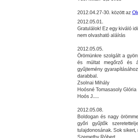
2012.04.27-30. között az
Ol
2012.05.01.
Gratulálok! Ez egy kiváló id
nem olvasható aláírás
2012.05.05.
Örömünkre szolgált a gyöny
és múltat megőrző és á
gyűjtemény gyarapításához
darabbal.
Zsolnai Mihály
Hoósné Tomasasoly Glória
Hoós J.....
2012.05.08.
Boldogan és nagy örömmel
győri gyűjtők szeretette
tulajdonosának. Sok sikert
Szemethy Róbert