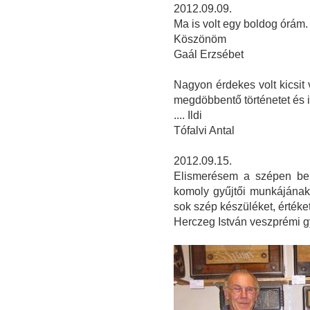
2012.09.09.
Ma is volt egy boldog órám
Köszönöm
Gaál Erzsébet
Nagyon érdekes volt kicsit
megdöbbentő történetet és 
.... Ildi
Tófalvi Antal
2012.09.15.
Elismerésem a szépen ber
komoly gyűjtői munkájának
sok szép készüléket, érték
Herczeg István veszprémi g