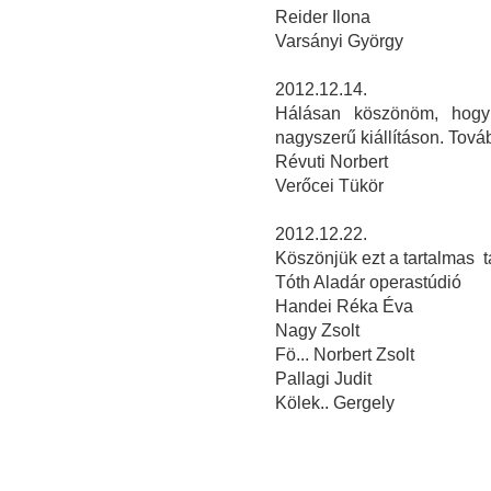
Reider Ilona
Varsányi György
2012.12.14.
Hálásan köszönöm, hogy 
nagyszerű kiállításon. Továb
Révuti Norbert
Verőcei Tükör
2012.12.22.
Köszönjük ezt a tartalmas tá
Tóth Aladár operastúdió
Handei Réka Éva
Nagy Zsolt
Fö... Norbert Zsolt
Pallagi Judit
Kölek.. Gergely