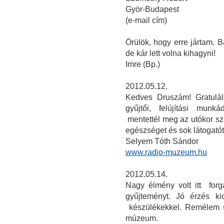
Györ-Budapest
(e-mail cím)
Örülök, hogy erre jártam. 
de kár lett volna kihagyni!
Imre (Bp.)
2012.05.12.
Kedves Druszám! Gratulál
gyűjtői, felújítási mun
mentettél meg az utókor s
egészséget és sok látogató
Selyem Tóth Sándor
www.radio-muzeum.hu
2012.05.14.
Nagy élmény volt itt for
gyűjteményt. Jó érzés ki
készülékekkel. Remélem 
múzeum.