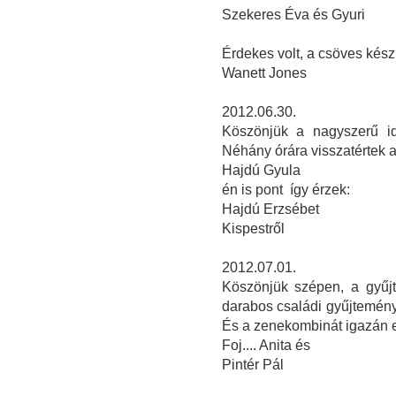
Szekeres Éva és Gyuri
Érdekes volt, a csöves kés
Wanett Jones
2012.06.30.
Köszönjük a nagyszerű id
Néhány órára visszatértek 
Hajdú Gyula
én is pont így érzek:
Hajdú Erzsébet
Kispestről
2012.07.01.
Köszönjük szépen, a gyűjt
darabos családi gyűjtemén
És a zenekombinát igazán 
Foj.... Anita és
Pintér Pál