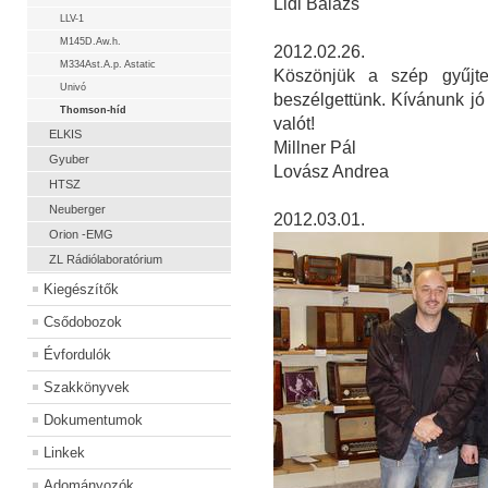
Lidi Balázs
LLV-1
M145D.Aw.h.
2012.02.26.
M334Ast.A.p. Astatic
Köszönjük a szép gyűjtem
Univó
beszélgettünk. Kívánunk jó
Thomson-híd
valót!
ELKIS
Millner Pál
Gyuber
Lovász Andrea
HTSZ
Neuberger
2012.03.01.
Orion -EMG
ZL Rádiólaboratórium
Kiegészítők
Csődobozok
Évfordulók
Szakkönyvek
Dokumentumok
Linkek
Adományozók