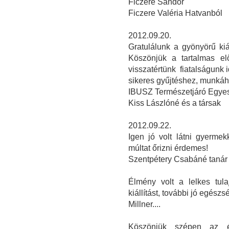
Ficzere Sándor
Ficzere Valéria Hatvanból
2012.09.20.
Gratulálunk a gyönyörű kiá
Köszönjük a tartalmas el
visszatértünk fiatalságunk 
sikeres gyűjtéshez, munká
IBUSZ Természetjáró Egyes
Kiss Lászlóné és a társak
2012.09.22.
Igen jó volt látni gyerme
múltat őrizni érdemes!
Szentpétery Csabáné tanár
Élmény volt a lelkes tul
kiállítást, további jó egészs
Millner....
Köszönjük szépen az é