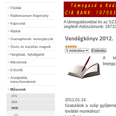
Főoldal
Rádiómúzeum Alapítvány
A támogatásoddal és az SZ
Kapcsolat
segíted! Adószámunk: 1873
Rádiók
Vendégkönyv 2012.
Gramaphonok- lemezjátszók
Órsós és kazettás magnók
Hangfalak, fejhallgatók
A kiá
Mikrofonok
bejegy
Erősítők
Anódpótlók,
transzformátorok
Műszerek
FFV
2012.01.14.
EKA
Gratulálok a szép gyűjtemé
EKM
további munkához!
LLV