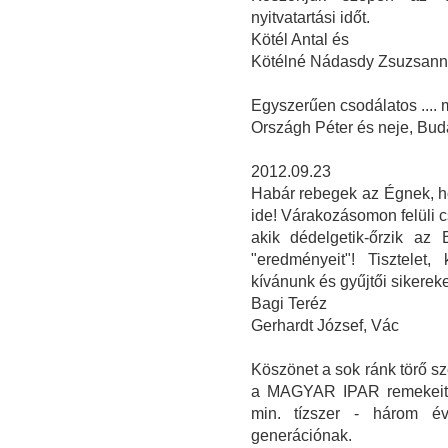
nyitvatartási időt.
Kötél Antal és
Kötélné Nádasdy Zsuzsan
Egyszerűen csodálatos ....
Országh Péter és neje, Bud
2012.09.23
Habár rebegek az Égnek, ho
ide! Várakozásomon felüli 
akik dédelgetik-őrzik az
"eredményeit"! Tisztelet
kívánunk és gyűjtői sikereke
Bagi Teréz
Gerhardt József, Vác
Köszönet a sok ránk törő sz
a MAGYAR IPAR remekeit b
min. tízszer - három é
generációnak.