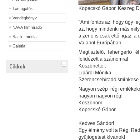
Kopecskó Gábor, Keszeg Dán
Támogatók
Vendégkönyv
"Ami fontos az, hogy úgy le
NAVA filmhíradó
az, hogy mindenki más mily
a zene is csak ettől igaz, a 
Sajtó - média
Valahol Európában
Galéria
Megtisztelő, lehengerlő
felidézett a számomra!
Cikkek
Köszönettel:
Lipárdi Mónika
Szerencsehíradó sminkese
Nagyon szép régi emlékeke
nagyon nagyon rég!
Köszönöm:
Kopecskó Gábor
Kedves Sándor!
Egy élmény volt a Régi Rád
gyűjtögetést kívánok!