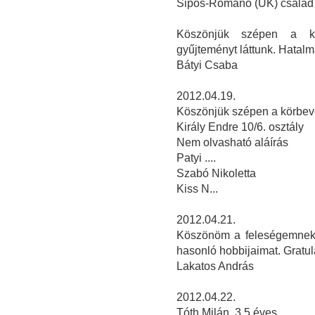
Sipos-Romano (UK) család
Köszönjük szépen a kö
gyűjteményt láttunk. Hatalm
Bátyi Csaba
2012.04.19.
Köszönjük szépen a körbevez
Király Endre 10/6. osztály
Nem olvasható aláírás
Patyi ....
Szabó Nikoletta
Kiss N...
2012.04.21.
Köszönöm a feleségemnek,
hasonló hobbijaimat. Gratulá
Lakatos András
2012.04.22.
Tóth Milán 3,5 éves