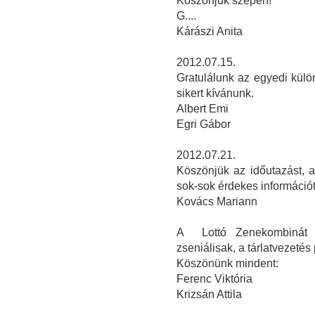
Köszönjük szépen!
G....
Kárászi Anita
2012.07.15.
Gratulálunk az egyedi kül
sikert kívánunk.
Albert Emi
Egri Gábor
2012.07.21.
Köszönjük az időutazást, a
sok-sok érdekes információt
Kovács Mariann
A Lottó Zenekombinát e
zseniálisak, a tárlatvezetés 
Köszönünk mindent:
Ferenc Viktória
Krizsán Attila