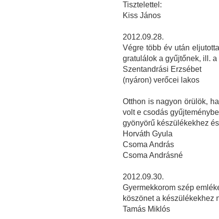
Tisztelettel:
Kiss János
2012.09.28.
Végre több év után eljutott
gratulálok a gyűjtőnek, ill. a 
Szentandrási Erzsébet
(nyáron) verőcei lakos
Otthon is nagyon örülök, ha
volt e csodás gyűjteményben
gyönyörű készülékekhez és 
Horváth Gyula
Csoma András
Csoma Andrásné
2012.09.30.
Gyermekkorom szép emlékeit
köszönet a készülékekhez ny
Tamás Miklós