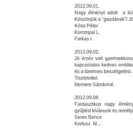
2012.09.01.
Nagy élményt adott a kiál
Köszönjük a "gazdának"! Jó 
Kósa Péter
Korompai L.
Farkas I.
2012.09.02.
Jó érzés volt gyermekkorom
kapcsolatos kedves emléke
és a türelmes beszélgetést.
Tisztelettel:
Nemere Sándorné
2012.09.08.
Fantasztikus nagy élmén
gyűjtést kívánunk és remélj
Seres Bence
Kretusz M....