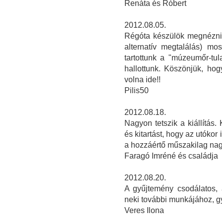
Renáta és Róbert
2012.08.05.
Régóta készülök megnézni a
alternatív megtalálás) mos
tartottunk a "múzeumőr-tul
hallottunk. Köszönjük, hogy
volna ide!!
Pilis50
2012.08.18.
Nagyon tetszik a kiállítás
és kitartást, hogy az utókor
a hozzáértő műszakilag nagy
Faragó Imréné és családja
2012.08.20.
A gyűjtemény csodálatos,
neki további munkájához, gy
Veres Ilona