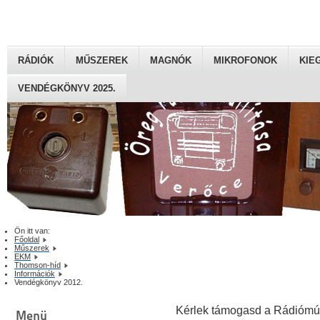
RÁDIÓK
MŰSZEREK
MAGNÓK
MIKROFONOK
KIE
VENDÉGKÖNYV 2025.
Ön itt van:
Főoldal
Műszerek
EKM
Thomson-híd
Információk
Vendégkönyv 2012.
Kérlek támogasd a Rádiómú
Menü