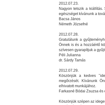
2012.07.23.
Nagyon tetszik a kiállítás.
egészséget kívánunk a tov
Bacsa János
Németh Józsefné
2012.07.28.
Gratulálunk a gyűjteményh
Önnek is és a hozzáértő k
szívesen gyarapítjuk a gyűj
Péli Julianna
dr. Sárdy Tamás
2012.07.29.
Köszönjük a kedves "ide
megőrzését. Kívánunk Önn
elhivatott munkájához.
Farkasné Bódai Zsuzsa és 
Köszönjük szépen az idegen