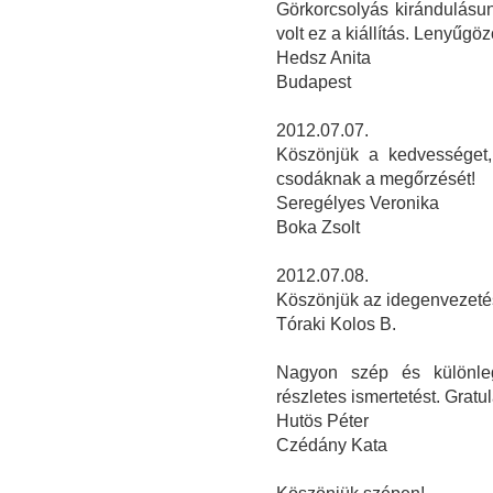
Görkorcsolyás kirándulásu
volt ez a kiállítás. Lenyűgö
Hedsz Anita
Budapest
2012.07.07.
Köszönjük a kedvességet,
csodáknak a megőrzését!
Seregélyes Veronika
Boka Zsolt
2012.07.08.
Köszönjük az idegenvezetés
Tóraki Kolos B.
Nagyon szép és különleg
részletes ismertetést. Grat
Hutös Péter
Czédány Kata