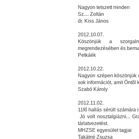
Nagyon tetszett minden
Sz.... Zoltán
dr. Kiss János
2012.10.07.
Köszönjük a szorgalm
megrendezésében és bemu
Petkáék
2012.10.22.
Nagyon szépen köszönjük ez
sok információt, amit Öntől 
Szabó Károly
2012.11.02.
11fő hallás sérült számára is
Jó volt nosztalgiázni... 
tárlatvezetést.
MHZSE egyesület tagjai
Takátné Zsuzsa