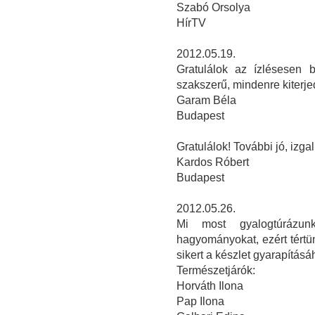
Szabó Orsolya
HírTV
2012.05.19.
Gratulálok az ízlésesen 
szakszerű, mindenre kiterj
Garam Béla
Budapest
Gratulálok! További jó, izga
Kardos Róbert
Budapest
2012.05.26.
Mi most gyalogtúrázunk
hagyományokat, ezért tért
sikert a készlet gyarapításáh
Természetjárók:
Horváth Ilona
Pap Ilona