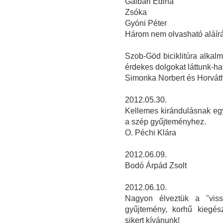
Galbari Edina
Zsóka
Gyóni Péter
Három nem olvasható aláír
Szob-Göd biciklitúra alka
érdekes dolgokat láttunk-ha
Simonka Norbert és Horvát
2012.05.30.
Kellemes kirándulásnak eg
a szép gyűjteményhez.
O. Péchi Klára
2012.06.09.
Bodó Árpád Zsolt
2012.06.10.
Nagyon élveztük a "viss
gyűjtemény, korhű kiegész
sikert kívánunk!