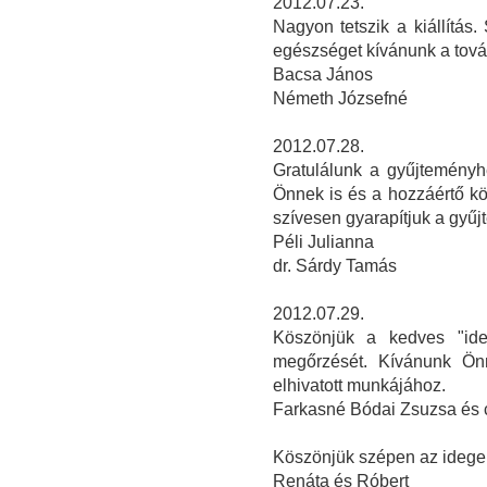
2012.07.23.
Nagyon tetszik a kiállítás.
egészséget kívánunk a tov
Bacsa János
Németh Józsefné
2012.07.28.
Gratulálunk a gyűjteményh
Önnek is és a hozzáértő k
szívesen gyarapítjuk a gyűj
Péli Julianna
dr. Sárdy Tamás
2012.07.29.
Köszönjük a kedves "ide
megőrzését. Kívánunk Önn
elhivatott munkájához.
Farkasné Bódai Zsuzsa és 
Köszönjük szépen az idegen
Renáta és Róbert