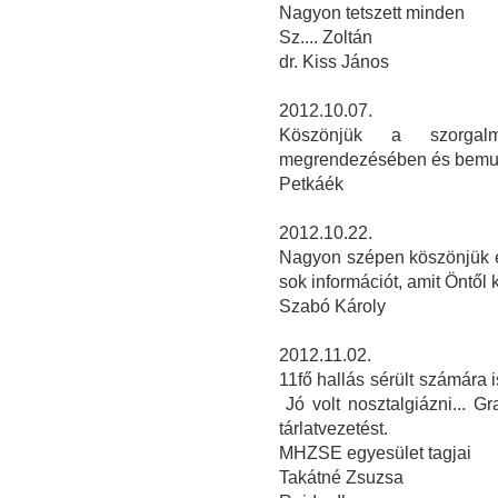
Nagyon tetszett minden
Sz.... Zoltán
dr. Kiss János
2012.10.07.
Köszönjük a szorgalm
megrendezésében és bemu
Petkáék
2012.10.22.
Nagyon szépen köszönjük ez
sok információt, amit Öntől 
Szabó Károly
2012.11.02.
11fő hallás sérült számára is
Jó volt nosztalgiázni... 
tárlatvezetést.
MHZSE egyesület tagjai
Takátné Zsuzsa