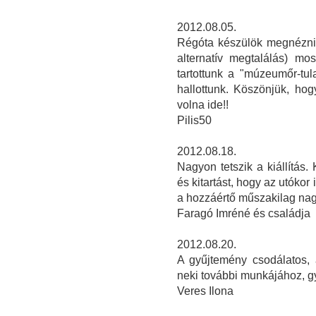
2012.08.05.
Régóta készülök megnézni a
alternatív megtalálás) mos
tartottunk a "múzeumőr-tul
hallottunk. Köszönjük, hogy
volna ide!!
Pilis50
2012.08.18.
Nagyon tetszik a kiállítás
és kitartást, hogy az utókor
a hozzáértő műszakilag nagy
Faragó Imréné és családja
2012.08.20.
A gyűjtemény csodálatos,
neki további munkájához, gy
Veres Ilona