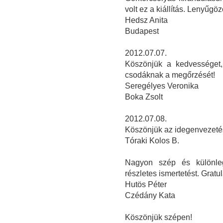
volt ez a kiállítás. Lenyűgö
Hedsz Anita
Budapest
2012.07.07.
Köszönjük a kedvességet,
csodáknak a megőrzését!
Seregélyes Veronika
Boka Zsolt
2012.07.08.
Köszönjük az idegenvezetés
Tóraki Kolos B.
Nagyon szép és különleg
részletes ismertetést. Grat
Hutös Péter
Czédány Kata
Köszönjük szépen!