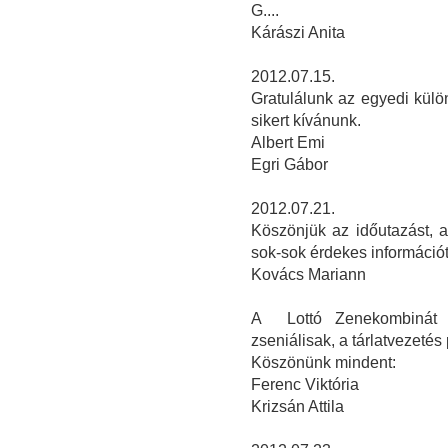
G....
Kárászi Anita
2012.07.15.
Gratulálunk az egyedi kül
sikert kívánunk.
Albert Emi
Egri Gábor
2012.07.21.
Köszönjük az időutazást, a
sok-sok érdekes információt
Kovács Mariann
A Lottó Zenekombinát e
zseniálisak, a tárlatvezetés 
Köszönünk mindent:
Ferenc Viktória
Krizsán Attila