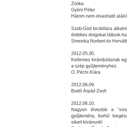
Zsóka
Gyóni Péter
Három nem olvasható aláír
Szob-Göd biciklitúra alka
érdekes dolgokat láttunk-ha
Simonka Norbert és Horvát
2012.05.30.
Kellemes kirándulásnak eg
a szép gyűjteményhez.
O. Péchi Klára
2012.06.09.
Bodó Árpád Zsolt
2012.06.10.
Nagyon élveztük a "viss
gyűjtemény, korhű kiegész
sikert kívánunk!