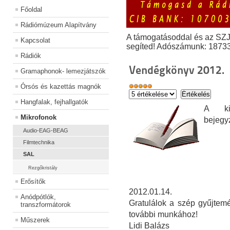
Főoldal
Rádiómúzeum Alapítvány
A támogatásoddal és az SZ
Kapcsolat
segíted! Adószámunk: 1873
Rádiók
Vendégkönyv 2012.
Gramaphonok- lemezjátszók
Órsós és kazettás magnók
Hangfalak, fejhallgatók
A kiá
Mikrofonok
bejegy
Audio-EAG-BEAG
Filmtechnika
SAL
Rezgőkristály
Erősítők
2012.01.14.
Anódpótlók,
Gratulálok a szép gyűjtemé
transzformátorok
további munkához!
Műszerek
Lidi Balázs