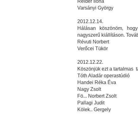
Reider Ilona
Varsányi György
2012.12.14.
Hálásan köszönöm, hogy 
nagyszerű kiállításon. Továb
Révuti Norbert
Verőcei Tükör
2012.12.22.
Köszönjük ezt a tartalmas tá
Tóth Aladár operastúdió
Handei Réka Éva
Nagy Zsolt
Fö... Norbert Zsolt
Pallagi Judit
Kölek.. Gergely