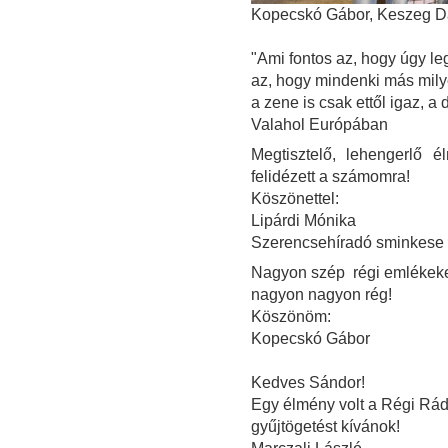
Kopecskó Gábor, Keszeg Dán
"Ami fontos az, hogy úgy le
az, hogy mindenki más mily
a zene is csak ettől igaz, a 
Valahol Európában
Megtisztelő, lehengerlő
felidézett a számomra!
Köszönettel:
Lipárdi Mónika
Szerencsehíradó sminkese
Nagyon szép régi emlékeke
nagyon nagyon rég!
Köszönöm:
Kopecskó Gábor
Kedves Sándor!
Egy élmény volt a Régi Rád
gyűjtögetést kívánok!