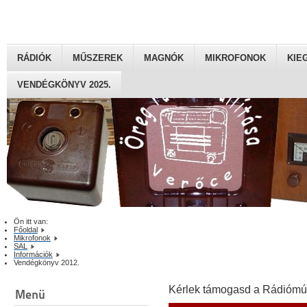
RÁDIÓK
MŰSZEREK
MAGNÓK
MIKROFONOK
KIE
VENDÉGKÖNYV 2025.
Ön itt van:
Főoldal
Mikrofonok
SAL
Információk
Vendégkönyv 2012.
Kérlek támogasd a Rádiómú
Menü