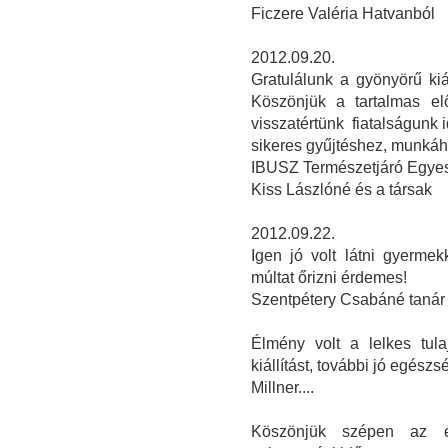
Ficzere Valéria Hatvanból
2012.09.20.
Gratulálunk a gyönyörű kiá
Köszönjük a tartalmas el
visszatértünk fiatalságunk 
sikeres gyűjtéshez, munká
IBUSZ Természetjáró Egyes
Kiss Lászlóné és a társak
2012.09.22.
Igen jó volt látni gyerme
múltat őrizni érdemes!
Szentpétery Csabáné tanár
Élmény volt a lelkes tul
kiállítást, további jó egészs
Millner....
Köszönjük szépen az é