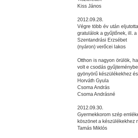
Kiss János
2012.09.28.
Végre több év után eljutott
gratulálok a gyűjtőnek, ill. a 
Szentandrási Erzsébet
(nyáron) verőcei lakos
Otthon is nagyon örülök, ha
volt e csodás gyűjteményben
gyönyörű készülékekhez és 
Horváth Gyula
Csoma András
Csoma Andrásné
2012.09.30.
Gyermekkorom szép emlékeit
köszönet a készülékekhez ny
Tamás Miklós