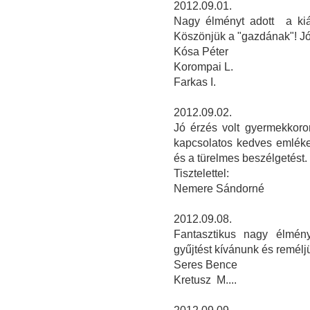
2012.09.01.
Nagy élményt adott a kiál
Köszönjük a "gazdának"! Jó 
Kósa Péter
Korompai L.
Farkas I.
2012.09.02.
Jó érzés volt gyermekkorom
kapcsolatos kedves emléke
és a türelmes beszélgetést.
Tisztelettel:
Nemere Sándorné
2012.09.08.
Fantasztikus nagy élmén
gyűjtést kívánunk és remélj
Seres Bence
Kretusz M....