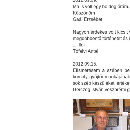
2012.09.09.
Ma is volt egy boldog órám
Köszönöm
Gaál Erzsébet
Nagyon érdekes volt kicsit
megdöbbentő történetet és 
.... Ildi
Tófalvi Antal
2012.09.15.
Elismerésem a szépen ber
komoly gyűjtői munkájának
sok szép készüléket, érték
Herczeg István veszprémi g