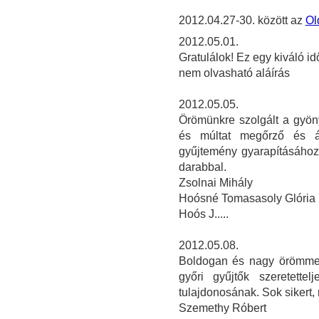
2012.04.27-30. között az
Ol
2012.05.01.
Gratulálok! Ez egy kiváló id
nem olvasható aláírás
2012.05.05.
Örömünkre szolgált a gyöny
és múltat megőrző és á
gyűjtemény gyarapításához
darabbal.
Zsolnai Mihály
Hoósné Tomasasoly Glória
Hoós J.....
2012.05.08.
Boldogan és nagy örömmel
győri gyűjtők szeretette
tulajdonosának. Sok sikert
Szemethy Róbert