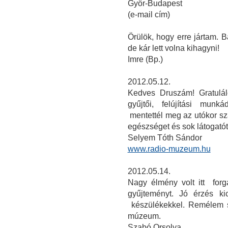
Györ-Budapest
(e-mail cím)
Örülök, hogy erre jártam. 
de kár lett volna kihagyni!
Imre (Bp.)
2012.05.12.
Kedves Druszám! Gratulál
gyűjtői, felújítási mun
mentettél meg az utókor s
egészséget és sok látogató
Selyem Tóth Sándor
www.radio-muzeum.hu
2012.05.14.
Nagy élmény volt itt for
gyűjteményt. Jó érzés ki
készülékekkel. Remélem 
múzeum.
Szabó Orsolya