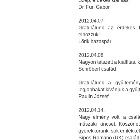
Szép, érdekes kiállítás.
Dr. Füri Gábor
2012.04.07.
Gratulálunk az érdekes k
elhozzuk!
Lőrik házaspár
2012.04.08
Nagyon tetszett a kiállítás, 
Schröberl család
Gratulálunk a gyűjtemén
legjobbakat kívánjuk a gyű
Paulin József
2012.04.14.
Nagy élmény volt, a csalá
műszaki kincset. Köszönet 
gyerekkorunk, sok emlékkel. 
Sipos-Romano (UK) család