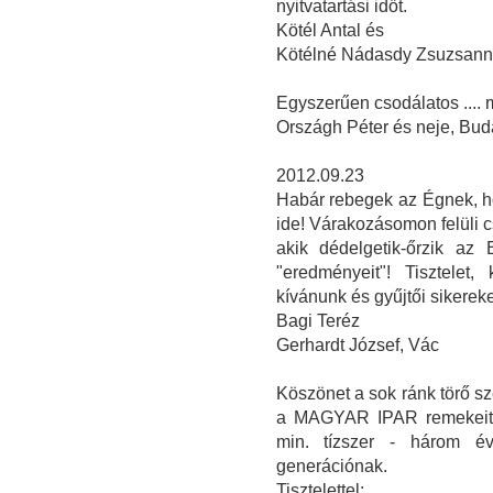
nyitvatartási időt.
Kötél Antal és
Kötélné Nádasdy Zsuzsan
Egyszerűen csodálatos ....
Országh Péter és neje, Bud
2012.09.23
Habár rebegek az Égnek, ho
ide! Várakozásomon felüli 
akik dédelgetik-őrzik az
"eredményeit"! Tisztelet
kívánunk és gyűjtői sikereke
Bagi Teréz
Gerhardt József, Vác
Köszönet a sok ránk törő sz
a MAGYAR IPAR remekeit b
min. tízszer - három é
generációnak.
Tisztelettel: