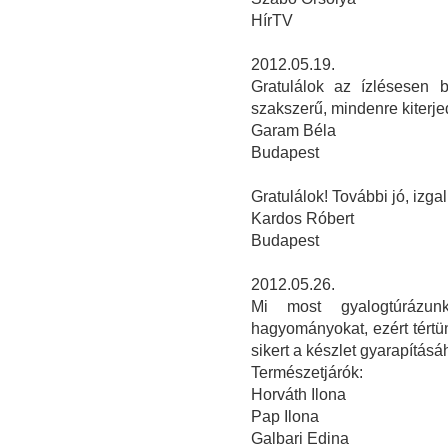
HírTV
2012.05.19.
Gratulálok az ízlésesen 
szakszerű, mindenre kiterj
Garam Béla
Budapest
Gratulálok! További jó, izga
Kardos Róbert
Budapest
2012.05.26.
Mi most gyalogtúrázunk
hagyományokat, ezért tért
sikert a készlet gyarapításáh
Természetjárók:
Horváth Ilona
Pap Ilona
Galbari Edina