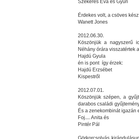
Szekeres Éva és Gyuri
Érdekes volt, a csöves kés
Wanett Jones
2012.06.30.
Köszönjük a nagyszerű id
Néhány órára visszatértek 
Hajdú Gyula
én is pont így érzek:
Hajdú Erzsébet
Kispestről
2012.07.01.
Köszönjük szépen, a gyűjt
darabos családi gyűjtemén
És a zenekombinát igazán 
Foj.... Anita és
Pintér Pál
Görkorcsolyás kirándulásu