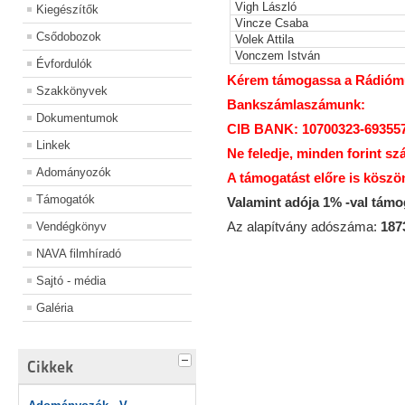
Vigh László
Kiegészítők
Vincze Csaba
Csődobozok
Volek Attila
Vonczem István
Évfordulók
Kérem támogassa a Rádiómúz
Szakkönyvek
Bankszámlaszámunk:
Dokumentumok
CIB BANK: 10700323-69355
Linkek
Ne feledje, minden forint sz
Adományozók
A támogatást előre is köszö
Támogatók
Valamint adója 1% -val tám
Az alapítvány adószáma:
187
Vendégkönyv
NAVA filmhíradó
Sajtó - média
Galéria
Cikkek