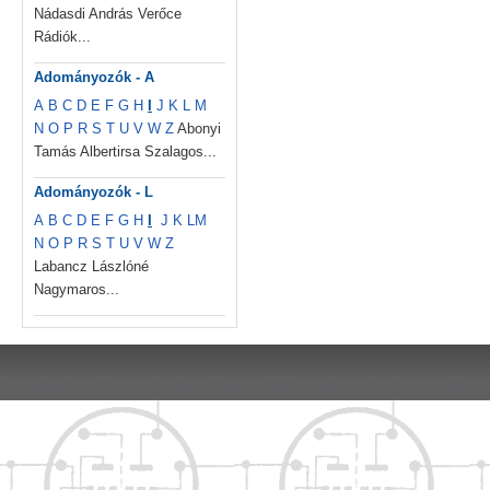
Nádasdi András Verőce
Rádiók...
Adományozók - A
A
B
C
D
E
F
G
H
I
J
K
L
M
N
O
P
R
S
T
U
V
W
Z
Abonyi
Tamás Albertirsa Szalagos...
Adományozók - L
A
B
C
D
E
F
G
H
I
J
K
L
M
N
O
P
R
S
T
U
V
W
Z
Labancz Lászlóné
Nagymaros...