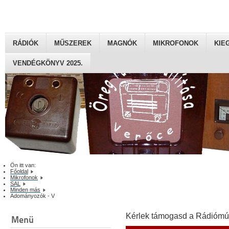
RÁDIÓK
MŰSZEREK
MAGNÓK
MIKROFONOK
KIE
VENDÉGKÖNYV 2025.
Ön itt van:
Főoldal
Mikrofonok
SAL
Minden más
Adományozók - V
Kérlek támogasd a Rádiómú
Menü