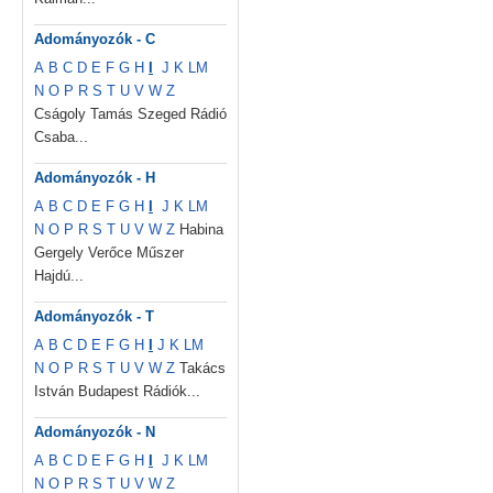
Adományozók - C
A
B
C
D
E
F
G
H
I
J
K
L
M
N
O
P
R
S
T
U
V
W
Z
Cságoly Tamás Szeged Rádió
Csaba...
Adományozók - H
A
B
C
D
E
F
G
H
I
J
K
L
M
N
O
P
R
S
T
U
V
W
Z
Habina
Gergely Verőce Műszer
Hajdú...
Adományozók - T
A
B
C
D
E
F
G
H
I
J
K
L
M
N
O
P
R
S
T
U
V
W
Z
Takács
István Budapest Rádiók...
Adományozók - N
A
B
C
D
E
F
G
H
I
J
K
L
M
N
O
P
R
S
T
U
V
W
Z