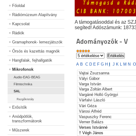
Főoldal
Rádiómúzeum Alapítvány
A támogatásoddal és az SZ
Kapcsolat
segíted! Adószámunk: 1873
Rádiók
Adományozók - V
Gramaphonok- lemezjátszók
Órsós és kazettás magnók
Hangfalak, fejhallgatók
A
B
C
D
E
F
G
H
I
J
K
L
M
N
O
Mikrofonok
Vajtai Zsuzsanna
Audio-EAG-BEAG
Vályi Gábor
Varga István
Filmtechnika
Varga Zoltán Albert
SAL
Vargáné Holló Györgyi
Rezgőkristály
Várfalvi László
Vári Géza
Erősítők
Városi Alfréd
Anódpótlók,
Vaspuszky Ferenc
transzformátorok
Verner Balázs
Verses
Istvánné
Műszerek
† Végh János