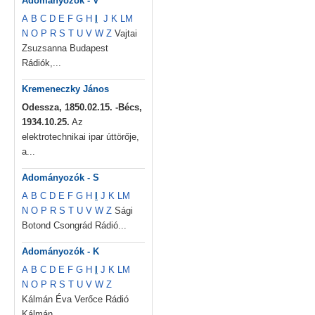
Adományozók - V
A
B
C
D
E
F
G
H
I
J
K
L
M
N
O
P
R
S
T
U
V
W
Z
Vajtai
Zsuzsanna Budapest
Rádiók,...
Kremeneczky János
Odessza, 1850.02.15. -Bécs,
1934.10.25.
Az
elektrotechnikai ipar úttörője,
a...
Adományozók - S
A
B
C
D
E
F
G
H
I
J
K
L
M
N
O
P
R
S
T
U
V
W
Z
Sági
Botond Csongrád Rádió...
Adományozók - K
A
B
C
D
E
F
G
H
I
J
K
L
M
N
O
P
R
S
T
U
V
W
Z
Kálmán Éva Verőce Rádió
Kálmán...