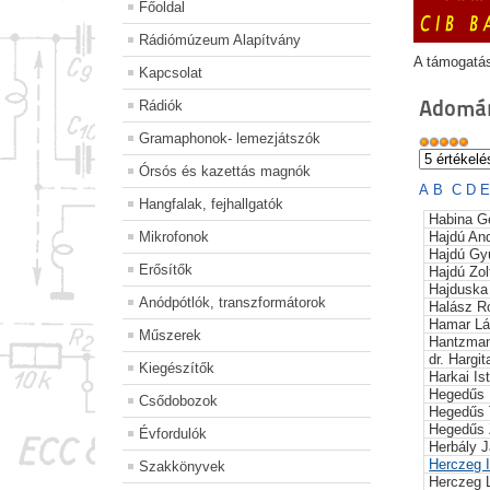
Főoldal
Rádiómúzeum Alapítvány
A támogatá
Kapcsolat
Adomán
Rádiók
Gramaphonok- lemezjátszók
Órsós és kazettás magnók
A
B
C
D
Hangfalak, fejhallgatók
Habina G
Mikrofonok
Hajdú An
Hajdú Gy
Erősítők
Hajdú Zol
Hajduska
Anódpótlók, transzformátorok
Halász R
Hamar Lá
Műszerek
Hantzman
dr. Hargita
Kiegészítők
Harkai Is
Hegedűs 
Csődobozok
Hegedűs 
Hegedűs 
Évfordulók
Herbály 
Herczeg 
Szakkönyvek
Herczeg 