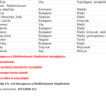
 Ede
Vác
Fejhallgató, anódpótl
yula - Rádiómúzeum
y alapítója
Kismaros
Rádiók
ános
Budapest
Rádió
i Menyhárt Judit
Alattyán
Rádió
 László
Budapest
Könyvek
Ferenc
Vác
Rádió
enrik
Budapest
Rádió
János
Budapest
Rádió, könyvek, ele
Lászlóné
Budapest
Rádió, gramophone- 
éter
Nógrád
Terítő
Klára
Budapest
Rádió
ly
Solymár
Műszerek
Tamás
Apc
Műszer
gassa a Rádiómúzeum Alapítványt anyagilag is:
aszámunk:
 10700323-69355767-51100005
 minden forint számít!
st előre is köszönjük!
dója 1% -val támogassa a Rádiómúzeum Alapítványt:
ány adószáma:
18733808-113