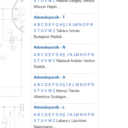
S
T
U
V
W
Z
Habina Gergely Verőce
Műszer Hajdú...
Adományozók - T
A
B
C
D
E
F
G
H
I
J
K
L
M
N
O
P
R
S
T
U
V
W
Z
Takács István
Budapest Rádiók...
Adományozók - N
A
B
C
D
E
F
G
H
I
J
K
L
M
N
O
P
R
S
T
U
V
W
Z
Nádasdi András Verőce
Rádiók...
Adományozók - A
A
B
C
D
E
F
G
H
I
J
K
L
M
N
O
P
R
S
T
U
V
W
Z
Abonyi Tamás
Albertirsa Szalagos...
Adományozók - L
A
B
C
D
E
F
G
H
I
J
K
L
M
N
O
P
R
S
T
U
V
W
Z
Labancz Lászlóné
Nagymaros...