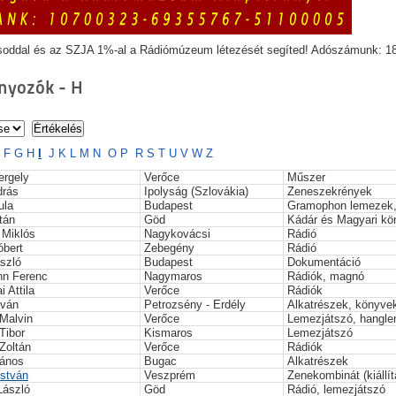
soddal és az SZJA 1%-al a Rádiómúzeum létezését segíted! Adószámunk: 1
yozók - H
E
F
G
H
I
J
K
L
M
N
O
P
R
S
T
U
V
W
Z
ergely
Verőce
Műszer
drás
Ipolyság (Szlovákia)
Zeneszekrények
ula
Budapest
Gramophon lemezek,
tán
Göd
Kádár és Magyari kö
 Miklós
Nagykovácsi
Rádió
óbert
Zebegény
Rádió
szló
Budapest
Dokumentáció
n Ferenc
Nagymaros
Rádiók, magnó
i Attila
Verőce
Rádiók
tván
Petrozsény - Erdély
Alkatrészek, könyve
Malvin
Verőce
Lemezjátszó, hangl
Tibor
Kismaros
Lemezjátszó
Zoltán
Verőce
Rádiók
János
Bugac
Alkatrészek
István
Veszprém
Zenekombinát (kiállí
László
Göd
Rádió, lemezjátszó