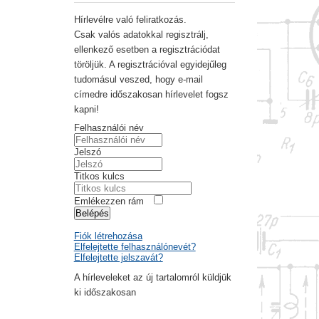
Hírlevélre való feliratkozás.
Csak valós adatokkal regisztrálj,
ellenkező esetben a regisztrációdat
töröljük. A regisztrációval egyidejűleg
tudomásul veszed, hogy e-mail
címedre időszakosan hírlevelet fogsz
kapni!
Felhasználói név
Jelszó
Titkos kulcs
Emlékezzen rám
Belépés
Fiók létrehozása
Elfelejtette felhasználónevét?
Elfelejtette jelszavát?
A hírleveleket az új tartalomról küldjük
ki időszakosan