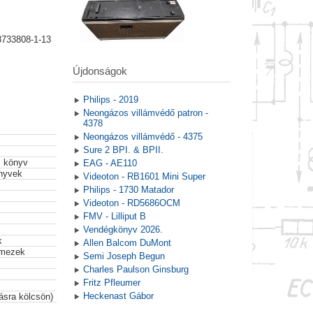
8733808-1-13
Újdonságok
Philips - 2019
Neongázos villámvédő patron -
4378
Neongázos villámvédő - 4375
Sure 2 BPI. & BPII.
 könyv
EAG - AE110
nyvek
Videoton - RB1601 Mini Super
Philips - 1730 Matador
Videoton - RD5686OCM
FMV - Lilliput B
Vendégkönyv 2026.
k
Allen Balcom DuMont
emezek
Semi Joseph Begun
Charles Paulson Ginsburg
Fritz Pfleumer
Heckenast Gábor
tásra kölcsön)