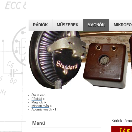
RÁDIÓK
MŰSZEREK
MAGNÓK
MIKROF
Ön itt van:
Főoldal
Magnók
Minden más
Adományozók - H
Kérlek tám
Menü