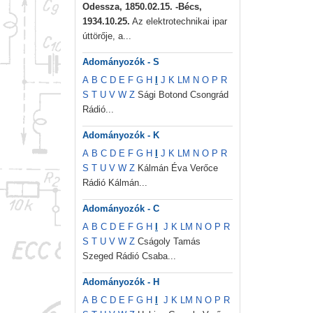
Odessza, 1850.02.15. -Bécs,
1934.10.25.
Az elektrotechnikai ipar
úttörője, a...
Adományozók - S
A
B
C
D
E
F
G
H
I
J
K
L
M
N
O
P
R
S
T
U
V
W
Z
Sági Botond Csongrád
Rádió...
Adományozók - K
A
B
C
D
E
F
G
H
I
J
K
L
M
N
O
P
R
S
T
U
V
W
Z
Kálmán Éva Verőce
Rádió Kálmán...
Adományozók - C
A
B
C
D
E
F
G
H
I
J
K
L
M
N
O
P
R
S
T
U
V
W
Z
Cságoly Tamás
Szeged Rádió Csaba...
Adományozók - H
A
B
C
D
E
F
G
H
I
J
K
L
M
N
O
P
R