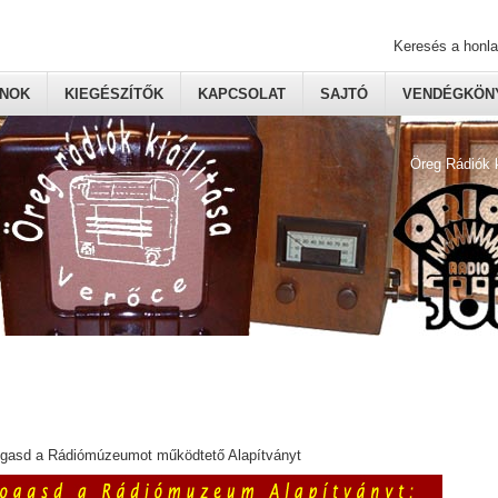
Keresés a honl
ONOK
KIEGÉSZÍTŐK
KAPCSOLAT
SAJTÓ
VENDÉGKÖNY
Öreg Rádiók 
ogasd a Rádiómúzeumot működtető Alapítványt