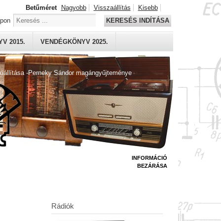
Betűméret
Nagyobb
Visszaállítás
Kisebb
apon
KERESÉS INDÍTÁSA
V 2015.
VENDÉGKÖNYV 2025.
kiállítása -Perneky Sándor magángyűjteménye
INFORMÁCIÓ
BEZÁRÁSA
Rádiók