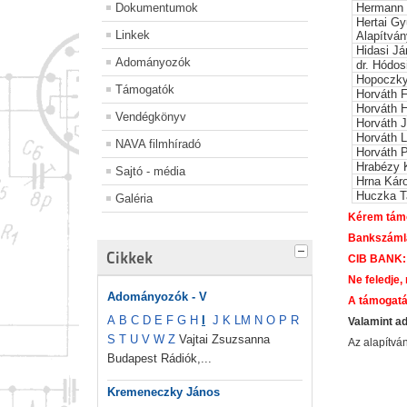
Dokumentumok
Hermann
Hertai G
Linkek
Alapítván
Hidasi J
Adományozók
dr. Hódos
Hopoczky
Támogatók
Horváth 
Horváth H
Vendégkönyv
Horváth 
Horváth 
NAVA filmhíradó
Horváth P
Hrabézy 
Sajtó - média
Hrna Káro
Huczka 
Galéria
Kérem támo
Bankszáml
Cikkek
CIB BANK:
Ne feledje,
Adományozók - V
A támogatá
A
B
C
D
E
F
G
H
I
J
K
L
M
N
O
P
R
Valamint a
S
T
U
V
W
Z
Vajtai Zsuzsanna
Az alapítv
Budapest Rádiók,...
Kremeneczky János