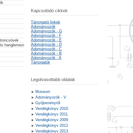
ók
Kapcsolódó cikkek
Támogatói linkek
Adományozók
Adományozók - G
Adományozók - F
Adományozók - E
ktroncsövek
Adományozók - D
és hanglemezek, kazetták, könyv
Adományozók - C
Adományozók - B
Adományozók - A
Támogatók
Legolvasottabb oldalak
Museum
Adományozók - V
Gyűjteményről
Vendégkönyv 2010.
Vendégkönyv 2011.
Vendégkönyv 2009.
Vendégkönyv 2012.
Vendégkönyv 2013.