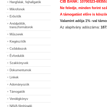
CIB BANK: 10700323-69355
Hangfalak, fejhallgatók
Ne feledje, minden forint sz
Mikrofonok
A támogatást előre is köszö
Erősítők
Valamint adója 1% -val tám
Anódpótlók,
Az alapítvány adószáma:
187
transzformátorok
Műszerek
Kiegészítők
Csődobozok
Évfordulók
Szakkönyvek
Dokumentumok
Linkek
Adományozók
Támogatók
Vendégkönyv
NAVA filmhíradó