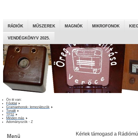
RÁDIÓK
MŰSZEREK
MAGNÓK
MIKROFONOK
KIE
VENDÉGKÖNYV 2025.
Ön itt van:
Főoldal
Gramaphonok- lemezjátszók
Tonalit
TP32
Minden más
Adományozók - Z
Kérlek támogasd a Rádiómú
Menü