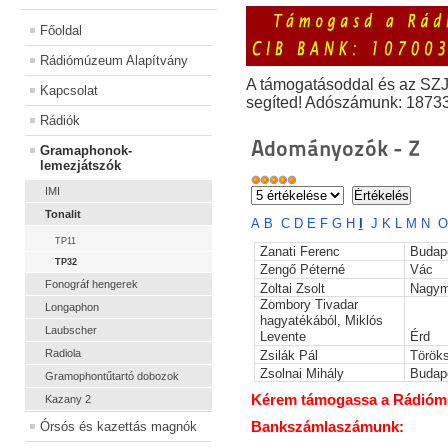
Főoldal
Rádiómúzeum Alapítvány
A támogatásoddal és az SZ
Kapcsolat
segíted! Adószámunk: 1873
Rádiók
Adományozók - Z
Gramaphonok-
lemezjátszók
IMI
Tonalit
A
B
C
D
E
F
G
H
I
J
K
L
M
N
O
TP11
Zanati Ferenc
Budap
TP32
Zengő Péterné
Vác
Fonográf hengerek
Zoltai Zsolt
Nagym
Zombory Tivadar
Longaphon
hagyatékából, Miklós
Laubscher
Levente
Érd
Radiola
Zsilák Pál
Török
Zsolnai Mihály
Budap
Gramophontűtartó dobozok
Kérem támogassa a Rádiómúz
Kazany 2
Bankszámlaszámunk:
Órsós és kazettás magnók