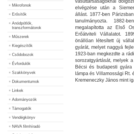
vasúttársaságoknál dolgozo
Mikrofonok
elvégzése után a Siemens
állást. 1877-ben Párizsban
Erősítők
tanulmányozta. 1882-b
Anódpótlók,
megalapította az Első Os
transzformátorok
Erőátviteli Vállalatot. 1
Műszerek
önállóan létesített új váll
Kiegészítők
gyárát, melyet naggyá fejles
1923-ban megkezdte a rádi
Csődobozok
sorozatgyártását, melyek a 
Évfordulók
Bécsi és budapesti gyára 
Szakkönyvek
lámpa és Villamossági Rt. 
Kremeneczky János mint igaz
Dokumentumok
Linkek
Adományozók
Támogatók
Vendégkönyv
NAVA filmhíradó