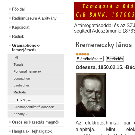
Főoldal
Rádiómúzeum Alapítvány
A támogatásoddal és az SZ
Kapcsolat
segíted! Adószámunk: 1873
Rádiók
Kremeneczky János
Gramaphonok-
lemezjátszók
IMI
Tonalit
Odessza, 1850.02.15. -Béc
Fonográf hengerek
Longaphon
Laubscher
Radiola
Alfa Super
Gramophontűtartó dobozok
Kazany 2
Órsós és kazettás magnók
Az elektrotechnikai ipar
alapítója. Mint elek
Hangfalak, fejhallgatók