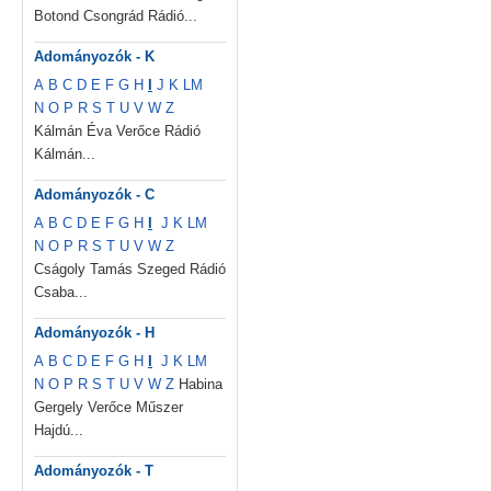
Botond Csongrád Rádió...
Adományozók - K
A
B
C
D
E
F
G
H
I
J
K
L
M
N
O
P
R
S
T
U
V
W
Z
Kálmán Éva Verőce Rádió
Kálmán...
Adományozók - C
A
B
C
D
E
F
G
H
I
J
K
L
M
N
O
P
R
S
T
U
V
W
Z
Cságoly Tamás Szeged Rádió
Csaba...
Adományozók - H
A
B
C
D
E
F
G
H
I
J
K
L
M
N
O
P
R
S
T
U
V
W
Z
Habina
Gergely Verőce Műszer
Hajdú...
Adományozók - T