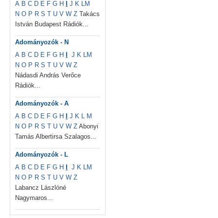
A
B
C
D
E
F
G
H
I
J
K
L
M
N
O
P
R
S
T
U
V
W
Z
Takács
István Budapest Rádiók...
Adományozók - N
A
B
C
D
E
F
G
H
I
J
K
L
M
N
O
P
R
S
T
U
V
W
Z
Nádasdi András Verőce
Rádiók...
Adományozók - A
A
B
C
D
E
F
G
H
I
J
K
L
M
N
O
P
R
S
T
U
V
W
Z
Abonyi
Tamás Albertirsa Szalagos...
Adományozók - L
A
B
C
D
E
F
G
H
I
J
K
L
M
N
O
P
R
S
T
U
V
W
Z
Labancz Lászlóné
Nagymaros...