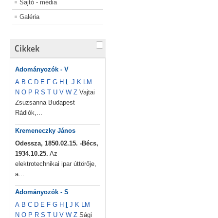
Sajtó - média
Galéria
Cikkek
Adományozók - V
A
B
C
D
E
F
G
H
I
J
K
L
M
N
O
P
R
S
T
U
V
W
Z
Vajtai
Zsuzsanna Budapest
Rádiók,...
Kremeneczky János
Odessza, 1850.02.15. -Bécs,
1934.10.25.
Az
elektrotechnikai ipar úttörője,
a...
Adományozók - S
A
B
C
D
E
F
G
H
I
J
K
L
M
N
O
P
R
S
T
U
V
W
Z
Sági