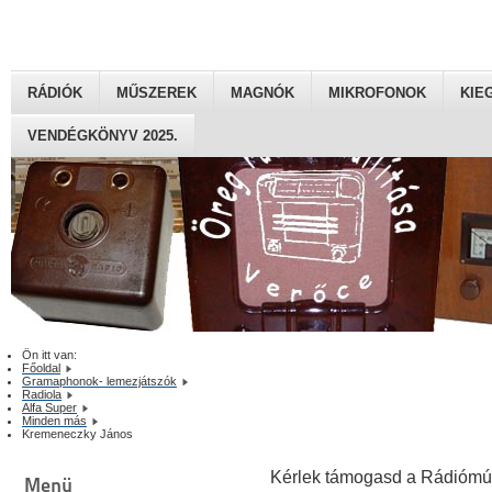
RÁDIÓK
MŰSZEREK
MAGNÓK
MIKROFONOK
KIE
VENDÉGKÖNYV 2025.
Ön itt van:
Főoldal
Gramaphonok- lemezjátszók
Radiola
Alfa Super
Minden más
Kremeneczky János
Kérlek támogasd a Rádiómú
Menü