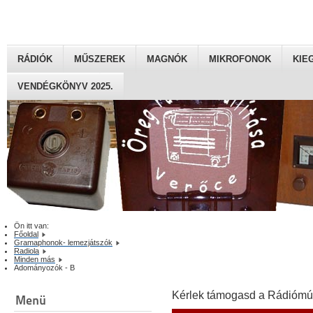
RÁDIÓK
MŰSZEREK
MAGNÓK
MIKROFONOK
KIE
VENDÉGKÖNYV 2025.
Ön itt van:
Főoldal
Gramaphonok- lemezjátszók
Radiola
Minden más
Adományozók - B
Kérlek támogasd a Rádiómú
Menü