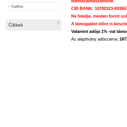
Bankszámlaszámunk:
Galéria
CIB BANK: 10700323-69355
Ne feledje, minden forint sz
A támogatást előre is köszö
Cikkek
Valamint adója 1% -val tám
Az alapítvány adószáma:
187