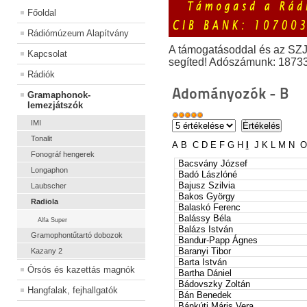
Főoldal
Rádiómúzeum Alapítvány
A támogatásoddal és az SZ
Kapcsolat
segíted! Adószámunk: 1873
Rádiók
Adományozók - B
Gramaphonok-
lemezjátszók
IMI
Tonalit
A
B
C
D
E
F
G
H
I
J
K
L
M
N
O
Fonográf hengerek
Bacsvány József
Longaphon
Badó Lászlóné
Bajusz Szilvia
Laubscher
Bakos György
Radiola
Balaskó Ferenc
Balássy Béla
Alfa Super
Balázs István
Gramophontűtartó dobozok
Bandur-Papp Ágnes
Baranyi Tibor
Kazany 2
Barta István
Órsós és kazettás magnók
Bartha Dániel
Bádovszky Zoltán
Hangfalak, fejhallgatók
Bán Benedek
Bánkúti Máris Vera