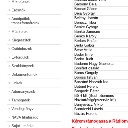
Mikrofonok
Bársony Béla
Becsei Gábor
Erősítők
Beja György
Belényi István
Anódpótlók,
Benecz Tibor
transzformátorok
Benke György
Műszerek
Benkó Jánosné
Benkó Károly
Kiegészítők
Berkes Balázs
Berta Gábor
Csődobozok
Bese Attila
Bodor Imre
Évfordulók
Bodor Judit
Bodorné Nagy Gabriella
Szakkönyvek
Bonifert család
Boros Gergely
Dokumentumok
Boross István
Borzáné Horváth Ida
Linkek
Botond Ferenc
Bregovic Péter
Adományozók
BSH kft (Bosh-Siemens
Háztartásigépszerviz kft)
Támogatók
Bunyevácz Viktor
Vendégkönyv
Burnóczki László
Búzás Ferenc
NAVA filmhíradó
Kérem támogassa a Rádiómúz
Sajtó - média