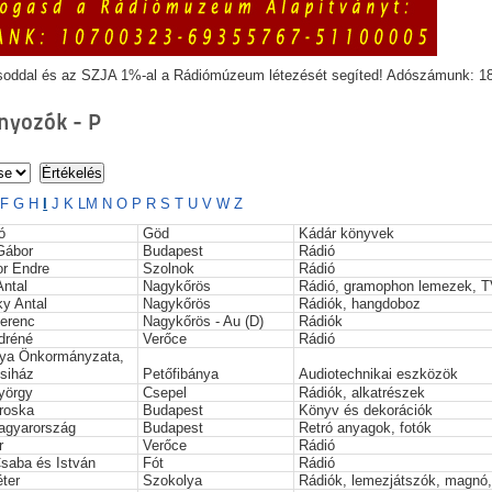
soddal és az SZJA 1%-al a Rádiómúzeum létezését segíted! Adószámunk: 1
yozók - P
F
G
H
I
J
K
L
M
N
O
P
R
S
T
U
V
W
Z
ó
Göd
Kádár könyvek
 Gábor
Budapest
Rádió
or Endre
Szolnok
Rádió
Antal
Nagykőrös
Rádió, gramophon lemezek, 
ky Antal
Nagykőrös
Rádiók, hangdoboz
Ferenc
Nagykőrös - Au (D)
Rádiók
dréné
Verőce
Rádió
nya Önkormányzata,
siház
Petőfibánya
Audiotechnikai eszközök
yörgy
Csepel
Rádiók, alkatrészek
iroska
Budapest
Könyv és dekorációk
Magyarország
Budapest
Retró anyagok, fotók
r
Verőce
Rádió
saba és István
Fót
Rádió
éter
Szokolya
Rádiók, lemezjátszók, magnó