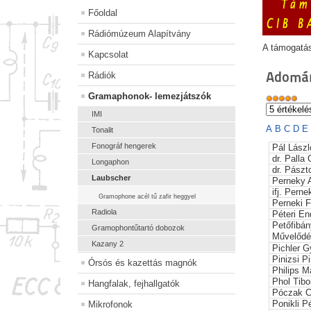
Főoldal
Rádiómúzeum Alapítvány
A támogatá
Kapcsolat
Adomán
Rádiók
Gramaphonok- lemezjátszók
IMI
A
B
C
D
E
Tonalit
Fonográf hengerek
Pál Lászl
dr. Palla
Longaphon
dr. Pászt
Laubscher
Perneky 
ifj. Perne
Gramophone acél tű zafir heggyel
Perneki 
Radiola
Péteri En
Petőfibá
Gramophontűtartó dobozok
Művelődé
Kazany 2
Pichler G
Pinizsi P
Órsós és kazettás magnók
Philips 
Phol Tibo
Hangfalak, fejhallgatók
Póczak C
Ponikli P
Mikrofonok