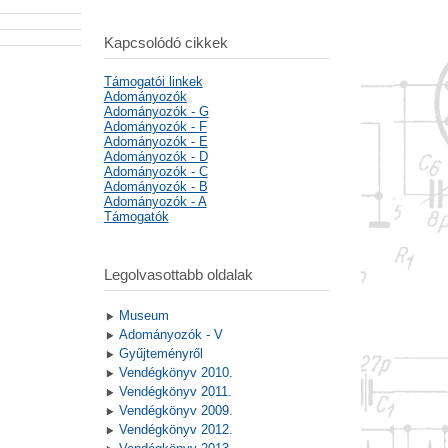
Kapcsolódó cikkek
Támogatói linkek
Adományozók
Adományozók - G
Adományozók - F
Adományozók - E
Adományozók - D
Adományozók - C
Adományozók - B
Adományozók - A
Támogatók
Legolvasottabb oldalak
Museum
Adományozók - V
Gyűjteményről
Vendégkönyv 2010.
Vendégkönyv 2011.
Vendégkönyv 2009.
Vendégkönyv 2012.