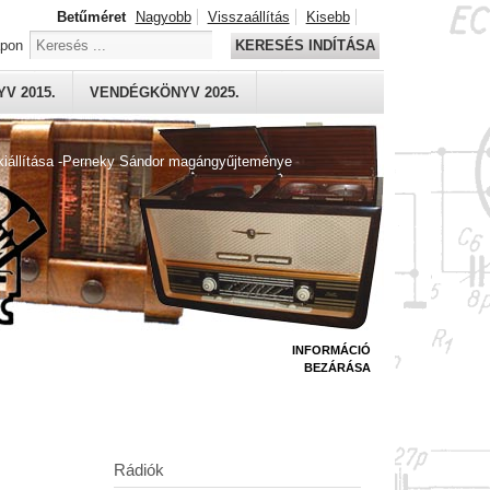
Betűméret
Nagyobb
Visszaállítás
Kisebb
apon
KERESÉS INDÍTÁSA
V 2015.
VENDÉGKÖNYV 2025.
kiállítása -Perneky Sándor magángyűjteménye
INFORMÁCIÓ
BEZÁRÁSA
Rádiók