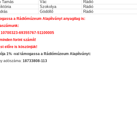
n Tamás
Vác
Rádió
iktória
Szokolya
Rádió
ndrás
Gödöllő
Rádió
gassa a Rádiómúzeum Alapítványt anyagilag is:
aszámunk:
 10700323-69355767-51100005
 minden forint számít!
st előre is köszönjük!
dója 1% -val támogassa a Rádiómúzeum Alapítványt:
ány adószáma:
18733808-113