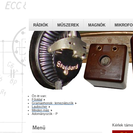
RÁDIÓK
MŰSZEREK
MAGNÓK
MIKROF
Ön itt van:
Főoldal
Gramaphonok- lemezjátszók
Laubscher
Minden más
Adományozók - P
Kérlek tám
Menü