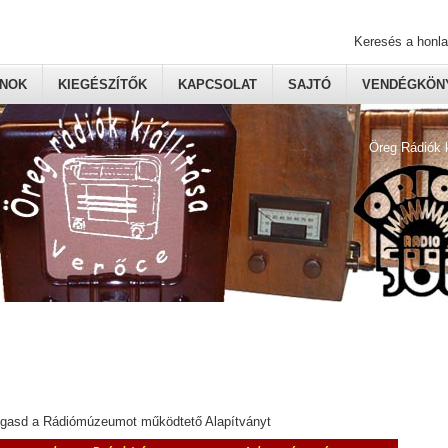
Keresés a honl
ONOK
KIEGÉSZÍTŐK
KAPCSOLAT
SAJTÓ
VENDÉGKÖNY
Öreg Rádiók 
ogasd a Rádiómúzeumot működtető Alapítványt