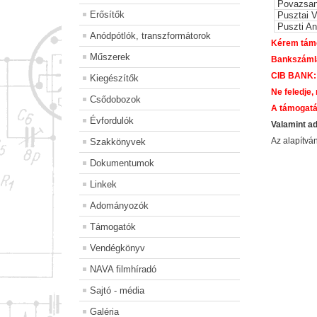
Povazsa
Erősítők
Pusztai V
Puszti A
Anódpótlók, transzformátorok
Kérem támo
Műszerek
Bankszáml
CIB BANK:
Kiegészítők
Ne feledje,
Csődobozok
A támogatá
Évfordulók
Valamint a
Az alapítv
Szakkönyvek
Dokumentumok
Linkek
Adományozók
Támogatók
Vendégkönyv
NAVA filmhíradó
Sajtó - média
Galéria