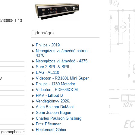
8733808-1-13
Újdonságok
Philips - 2019
Neongázos villámvédő patron -
4378
Neongázos villámvédő - 4375
Sure 2 BPI. & BPII.
EAG - AE110
Videoton - RB1601 Mini Super
TV
Philips - 1730 Matador
Videoton - RD5686OCM
FMV - Lilliput B
Vendégkönyv 2026.
Allen Balcom DuMont
Semi Joseph Begun
Charles Paulson Ginsburg
Fritz Pfleumer
Heckenast Gábor
, gramophon lemezek