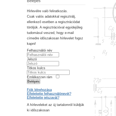
Belépés
Hírlevélre való feliratkozás.
Csak valós adatokkal regisztrálj,
ellenkező esetben a regisztrációdat
töröljük. A regisztrációval egyidejűleg
tudomásul veszed, hogy e-mail
címedre időszakosan hírlevelet fogsz
kapni!
Felhasználói név
Jelszó
Titkos kulcs
Emlékezzen rám
Belépés
Fiók létrehozása
Elfelejtette felhasználónevét?
Elfelejtette jelszavát?
A hírleveleket az új tartalomról küldjük
ki időszakosan