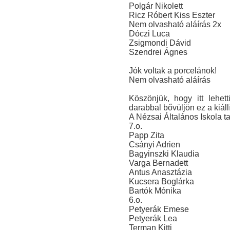
Polgár Nikolett
Ricz Róbert Kiss Eszter
Nem olvasható aláírás 2x
Dóczi Luca
Zsigmondi Dávid
Szendrei Ágnes
Jók voltak a porcelánok!
Nem olvasható aláírás
Köszönjük, hogy itt lehe
darabbal bővüljön ez a kiállí
A Nézsai Általános Iskola ta
7.o.
Papp Zita
Csányi Adrien
Bagyinszki Klaudia
Varga Bernadett
Antus Anasztázia
Kucsera Boglárka
Bartók Mónika
6.o.
Petyerák Emese
Petyerák Lea
Terman Kitti