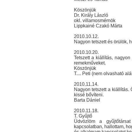
Köszönjük
Dr. Király László
okl. villamosmérnök
Lippkainé Czakó Márta
2010.10.12.
Nagyon tetszett és örülök, 
2010.10.20.
Tetszett a kiállítás, nagyon 
remekműveket.
Köszönjük
T.... Peti (nem olvasható alá
2010.11.14.
Nagyon tetszett a kiállítás
kissé bővíteni.
Barta Dániel
2010.11.18.
T. Gyűjtő
Üdvözlöm a gyűjtőtársat
kapcsolatban, hallottam, ho
és alkalmam kapcsolatot ke