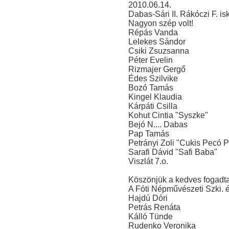
2010.06.14.
Dabas-Sári II. Rákóczi F. isk
Nagyon szép volt!
Répás Vanda
Lelekes Sándor
Csiki Zsuzsanna
Péter Evelin
Rizmajer Gergő
Édes Szilvike
Bozó Tamás
Kingel Klaudia
Kárpáti Csilla
Kohut Cintia "Syszke"
Bejó N.... Dabas
Pap Tamás
Petrányi Zoli "Cukis Pecó 
Sarafi Dávid "Safi Baba"
Viszlát 7.o.
Köszönjük a kedves fogadtat
A Fóti Népművészeti Szki. 
Hajdú Dóri
Petrás Renáta
Kálló Tünde
Rudenko Veronika