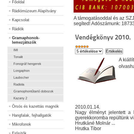
Főoldal
Rádiómúzeum Alapítvány
A támogatásoddal és az SZ
Kapcsolat
segíted! Adószámunk: 1873
Rádiók
Vendégkönyv 2010.
Gramaphonok-
lemezjátszók
IMI
Tonalit
A kiál
Fonográf hengerek
olvash
Longaphon
Laubscher
Radiola
Gramophontűtartó dobozok
Kazany 2
Órsós és kazettás magnók
2010.01.14.
Nagy élményt jelentett a k
Hangfalak, fejhallgatók
gyerekkoromba repültünk vi
Hrutkáné Molnár ...
Mikrofonok
Hrutka Tibor
Erősítők