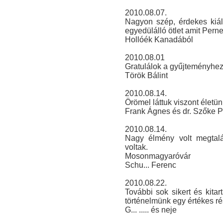
2010.08.07.
Nagyon szép, érdekes kiáll
egyedülálló ötlet amit Pern
Hollóék Kanadából
2010.08.01
Gratulálok a gyűjteményhez
Török Bálint
2010.08.14.
Örömel láttuk viszont életünk
Frank Ágnes és dr. Szőke P
2010.08.14.
Nagy élmény volt megtalá
voltak.
Mosonmagyaróvár
Schu... Ferenc
2010.08.22.
További sok sikert és kita
történelmünk egy értékes ré
G... ..... és neje