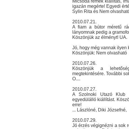
Micsoda remek kiállítás, im
igazán megérte! Egyedi érté
Sylin Rita és Nem olvasható
2010.07.21.
A fiam a bútor méretű rád
lányomnak pedig a gramofon t
Köszönjük az élményt! UA.
Jó, hogy még vannak ilyen k
Köszönjük: Nem olvasható
2010.07.26.
Köszönjük a lehetősé
megtekintésére. További sok
O....
2010.07.27.
A Szolnoki Utazó Klub i
egyedülálló kiállítást. Kös
erre!
... Lászlóné, Diki Józsefné,
2010.07.29.
Jó érzés végignézni a sok r