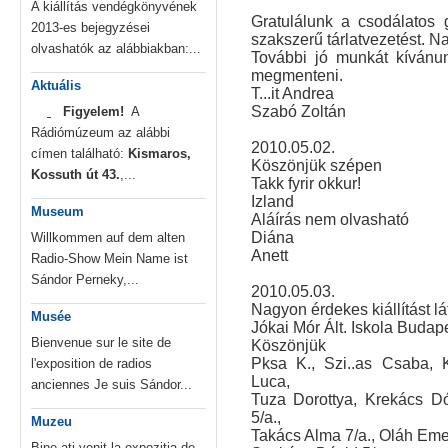
A kiállítás vendégkönyvének
Gratulálunk a csodálatos
2013-es bejegyzései
szakszerű tárlatvezetést. N
olvashatók az alábbiakban:...
További jó munkát kívánun
megmenteni.
Aktuális
T...it Andrea
Szabó Zoltán
Figyelem!
A
Rádiómúzeum az alábbi
2010.05.02.
címen található:
Kismaros,
Köszönjük szépen
Kossuth út 43.
,...
Takk fyrir okkur!
Izland
Museum
Aláírás nem olvasható
Diána
Willkommen auf dem alten
Anett
Radio-Show Mein Name ist
Sándor Perneky,...
2010.05.03.
Nagyon érdekes kiállítást l
Musée
Jókai Mór Ált. Iskola Budap
Bienvenue sur le site de
Köszönjük
Pksa K., Szi..as Csaba, 
l'exposition de radios
Luca,
anciennes Je suis Sándor...
Tuza Dorottya, Krekács Dó
5/a.,
Muzeu
Takács Alma 7/a., Oláh Eme
Bine ați venit la expoziția de