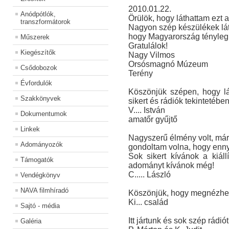
2010.01.22.
Anódpótlók,
Örülök, hogy láthattam ezt a
transzformátorok
Nagyon szép készülékek lát
hogy Magyarország tényleg 
Műszerek
Gratulálok!
Kiegészítők
Nagy Vilmos
Orsósmagnó Múzeum
Csődobozok
Terény
Évfordulók
Köszönjük szépen, hogy lá
Szakkönyvek
sikert és rádiók tekintetéb
V.... István
Dokumentumok
amatőr gyűjtő
Linkek
Nagyszerű élmény volt, már 
Adományozók
gondoltam volna, hogy ennyi 
Sok sikert kívánok a kiál
Támogatók
adományt kívánok még!
C..... László
Vendégkönyv
NAVA filmhíradó
Köszönjük, hogy megnézhett
Ki... család
Sajtó - média
Itt jártunk és sok szép rádiót
Galéria