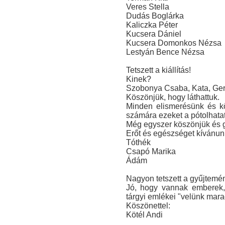
Veres Stella
Dudás Boglárka
Kaliczka Péter
Kucsera Dániel
Kucsera Domonkos Nézsa
Lestyán Bence Nézsa
Tetszett a kiállítás!
Kinek?
Szobonya Csaba, Kata, Ger
Köszönjük, hogy láthattuk.
Minden elismerésünk és kö
számára ezeket a pótolhatat
Még egyszer köszönjük és g
Erőt és egészséget kívánun
Tóthék
Csapó Marika
Ádám
Nagyon tetszett a gyűjtemé
Jó, hogy vannak emberek,
tárgyi emlékei "velünk mara
Köszönettel:
Kötél Andi