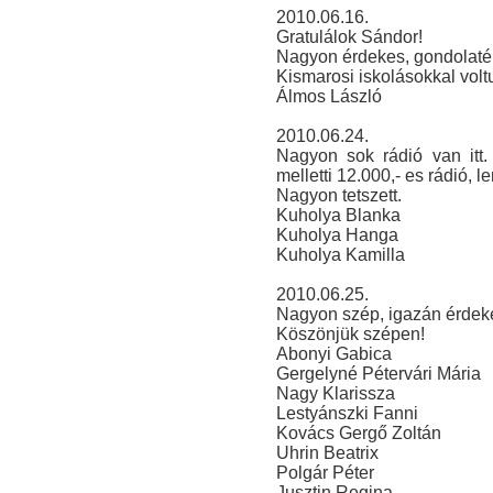
2010.06.16.
Gratulálok Sándor!
Nagyon érdekes, gondolaté
Kismarosi iskolásokkal voltu
Álmos László
2010.06.24.
Nagyon sok rádió van itt
melletti 12.000,- es rádió, l
Nagyon tetszett.
Kuholya Blanka
Kuholya Hanga
Kuholya Kamilla
2010.06.25.
Nagyon szép, igazán érdeke
Köszönjük szépen!
Abonyi Gabica
Gergelyné Pétervári Mária
Nagy Klarissza
Lestyánszki Fanni
Kovács Gergő Zoltán
Uhrin Beatrix
Polgár Péter
Jusztin Regina