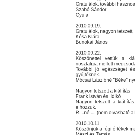
Gratulálok, további hasznos 
Szabó Sándor
Gyula
2010.09.19.
Gratulálok, nagyon tetszett, 
Kósa Klára
Bunokai János
2010.09.22.
Köszönettel vettük a kiá
nosztalgia mellett megcsodá
További jó egészséget és 
gyűjtőknek.
Mócsai Lászlóné "Béke" ny
Nagyon tetszett a kiállítás
Frank István és Ildikó
Nagyon tetszett a kiállítá
elhozzuk.
R....né .... (nem olvasható al
2010.10.11.
Köszönjük a régi értékek m
Mészi és Tamás