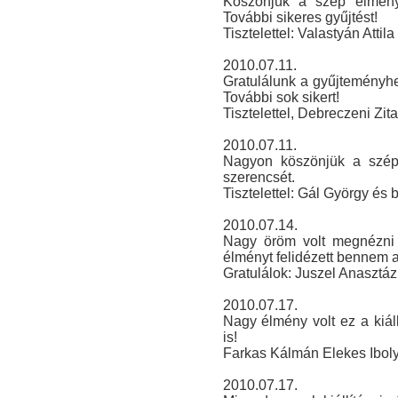
Köszönjük a szép élményt
További sikeres gyűjtést!
Tisztelettel: Valastyán Atti
2010.07.11.
Gratulálunk a gyűjteményh
További sok sikert!
Tisztelettel, Debreczeni Zi
2010.07.11.
Nagyon köszönjük a szép 
szerencsét.
Tisztelettel: Gál György és b
2010.07.14.
Nagy öröm volt megnézni e
élményt felidézett bennem 
Gratulálok: Juszel Anasztáz
2010.07.17.
Nagy élmény volt ez a kiáll
is!
Farkas Kálmán Elekes Ibol
2010.07.17.