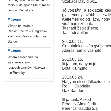
Szakács Dávid 5/c.,
radiouri de epocă Mă numesc
Jó volt látni a sok szép ké
Sándor Perneky și...
gyűjtemény tovább fejleszt
Kellemes dolog látni, hogy 
Múzeum
vidáman szólnak.
Vítajte na stránke
Tasnádi Zsolt (Pécs)
Rádiómúzeum – Öregrádiók
Tasnádi Zoltán
kiállítása Verőce Volám sa
2010.05.11.
Sándor...
Gratulálok e szép gyűjtem
Aláírás nem olvasható
Muzeum
Witam serdecznie na
2010.05.15.
wystawie starych
Itt jártam, nagyon jó!
radioodbiorników! Nazywam
Bota Rajmund
sie Perneky...
2010.05.24.
Nagyon elcsodálkoztunk, a s
Ro...... Gabriella
Hak Sándor
Itt jártunk. Aszód
Ferencz Alma Judit
Ferencz Klaudia 2/a.