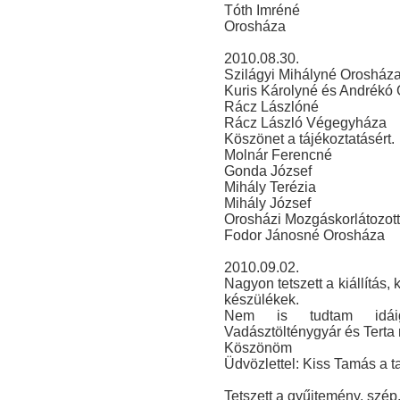
Tóth Imréné
Orosháza
2010.08.30.
Szilágyi Mihályné Orosház
Kuris Károlyné és Andrékó
Rácz Lászlóné
Rácz László Végegyháza
Köszönet a tájékoztatásért.
Molnár Ferencné
Gonda József
Mihály Terézia
Mihály József
Orosházi Mozgáskorlátozott
Fodor Jánosné Orosháza
2010.09.02.
Nagyon tetszett a kiállítás
készülékek.
Nem is tudtam idáig
Vadásztölténygyár és Terta 
Köszönöm
Üdvözlettel: Kiss Tamás a 
Tetszett a gyűjtemény, szép