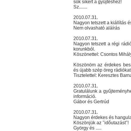
sok sikert a gyűjtéshez!
Sz.......
2010.07.31.
Nagyon tetszett a kiállítás é
Nem olvasható aláírás
2010.07.31.
Nagyon tetszett a régi rádiók
korunkból.
Köszönettel: Csontos Mihál
Köszönöm az érdekes beszé
és újabb szép öreg rádiókat
Tisztelettel: Keresztes Barn
2010.07.31.
Gratulálunk a gyűjteményhe
információ.
Gábor és Gertrúd
2010.07.31.
Nagyon érdekes és hangulato
Köszönjük az "időutazást"!
György és .....