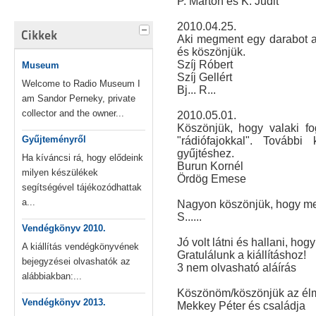
P. Márton és K. Judit
2010.04.25.
Cikkek
Aki megment egy darabot a 
és köszönjük.
Szíj Róbert
Museum
Szíj Gellért
Welcome to Radio Museum I
Bj... R...
am Sandor Perneky, private
collector and the owner...
2010.05.01.
Köszönjük, hogy valaki fog
Gyűjteményről
"rádiófajokkal". Tovább
gyűjtéshez.
Ha kíváncsi rá, hogy elődeink
Burun Kornél
milyen készülékek
Ördög Emese
segítségével tájékozódhattak
a...
Nagyon köszönjük, hogy me
S......
Vendégkönyv 2010.
Jó volt látni és hallani, ho
A kiállítás vendégkönyvének
Gratulálunk a kiállításhoz!
bejegyzései olvashatók az
3 nem olvasható aláírás
alábbiakban:...
Köszönöm/köszönjük az él
Vendégkönyv 2013.
Mekkey Péter és családja