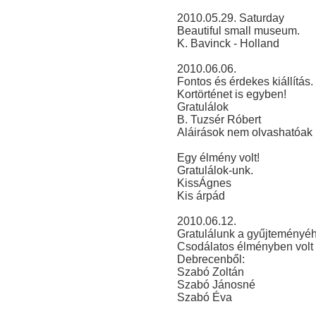
2010.05.29. Saturday
Beautiful small museum.
K. Bavinck - Holland
2010.06.06.
Fontos és érdekes kiállítás.
Kortörténet is egyben!
Gratulálok
B. Tuzsér Róbert
Aláirások nem olvashatóak
Egy élmény volt!
Gratulálok-unk.
KissÁgnes
Kis árpád
2010.06.12.
Gratulálunk a gyűjteményéh
Csodálatos élményben volt 
Debrecenből:
Szabó Zoltán
Szabó Jánosné
Szabó Éva