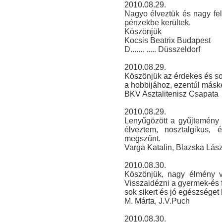
2010.08.29.
Nagyo élveztük és nagy fel
pénzekbe kerültek.
Köszönjük
Kocsis Beatrix Budapest
D....... ..... Düsszeldorf
2010.08.29.
Köszönjük az érdekes és sokr
a hobbijához, ezentúl másk
BKV Asztalitenisz Csapata
2010.08.29.
Lenyűgözött a gyűjtemény 
élveztem, nosztalgikus,
megszűnt.
Varga Katalin, Blazska Lász
2010.08.30.
Köszönjük, nagy élmény vol
Visszaidézni a gyermek-és f
sok sikert és jó egészséget
M. Márta, J.V.Puch
2010.08.30.