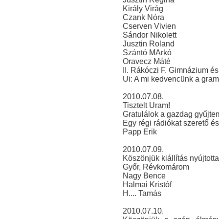
Király Virág
Czank Nóra
Cserven Vivien
Sándor Nikolett
Jusztin Roland
Szántó MArkó
Oravecz Máté
II. Rákóczi F. Gimnázium és
Ui: A mi kedvencünk a gram
2010.07.08.
Tisztelt Uram!
Gratulálok a gazdag gyűjtem
Egy régi rádiókat szerető é
Papp Erik
2010.07.09.
Köszönjük kiállítás nyújtott
Győr, Révkomárom
Nagy Bence
Halmai Kristóf
H.... Tamás
2010.07.10.