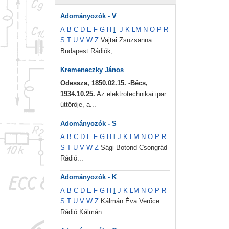
Adományozók - V
A
B
C
D
E
F
G
H
I
J
K
L
M
N
O
P
R
S
T
U
V
W
Z
Vajtai Zsuzsanna
Budapest Rádiók,...
Kremeneczky János
Odessza, 1850.02.15. -Bécs,
1934.10.25.
Az elektrotechnikai ipar
úttörője, a...
Adományozók - S
A
B
C
D
E
F
G
H
I
J
K
L
M
N
O
P
R
S
T
U
V
W
Z
Sági Botond Csongrád
Rádió...
Adományozók - K
A
B
C
D
E
F
G
H
I
J
K
L
M
N
O
P
R
S
T
U
V
W
Z
Kálmán Éva Verőce
Rádió Kálmán...