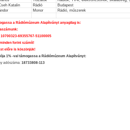
Cseh Katalin
Rádió
Budapest
ándor
Monor
Rádió, műszerek
gassa a Rádiómúzeum Alapítványt anyagilag is:
aszámunk:
 10700323-69355767-51100005
 minden forint számít!
st előre is köszönjük!
dója 1% -val támogassa a Rádiómúzeum Alapítványt:
ány adószáma:
18733808-113