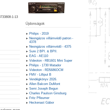
8733808-1-13
Újdonságok
Philips - 2019
Neongázos villámvédő patron -
4378
Neongázos villámvédő - 4375
Sure 2 BPI. & BPII.
EAG - AE110
Videoton - RB1601 Mini Super
Philips - 1730 Matador
Videoton - RD5686OCM
FMV - Lilliput B
Vendégkönyv 2026.
Allen Balcom DuMont
Semi Joseph Begun
Charles Paulson Ginsburg
Fritz Pfleumer
Heckenast Gábor
 szalagos magnó