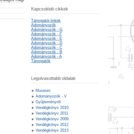
Kapcsolódó cikkek
Támogatói linkek
Adományozók
Adományozók - G
Adományozók - F
Adományozók - E
Adományozók - D
Adományozók - C
Adományozók - B
Adományozók - A
Támogatók
Legolvasottabb oldalak
Museum
Adományozók - V
Gyűjteményről
Vendégkönyv 2010.
Vendégkönyv 2011.
Vendégkönyv 2009.
Vendégkönyv 2012.
Vendégkönyv 2013.