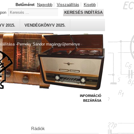
Betűméret
Nagyobb
Visszaállítás
Kisebb
apon
KERESÉS INDÍTÁSA
V 2015.
VENDÉGKÖNYV 2025.
kiállítása -Perneky Sándor magángyűjteménye
INFORMÁCIÓ
BEZÁRÁSA
Rádiók