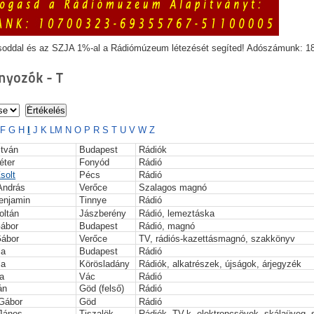
soddal és az SZJA 1%-al a Rádiómúzeum létezését segíted! Adószámunk: 1
yozók - T
F
G
H
I
J
K
L
M
N
O
P
R
S
T
U
V
W
Z
stván
Budapest
Rádiók
éter
Fonyód
Rádió
solt
Pécs
Rádió
 András
Verőce
Szalagos magnó
enjamin
Tinnye
Rádió
oltán
Jászberény
Rádió, lemeztáska
Gábor
Budapest
Rádió, magnó
Gábor
Verőce
TV, rádiós-kazettásmagnó, szakkönyv
la
Budapest
Rádió
la
Körösladány
Rádiók, alkatrészek, újságok, árjegyzék
a
Vác
Rádió
án
Göd (felső)
Rádió
 Gábor
Göd
Rádió
 János
Tiszalök
Rádiók, TV-k, elektroncsövek, skálaüveg,