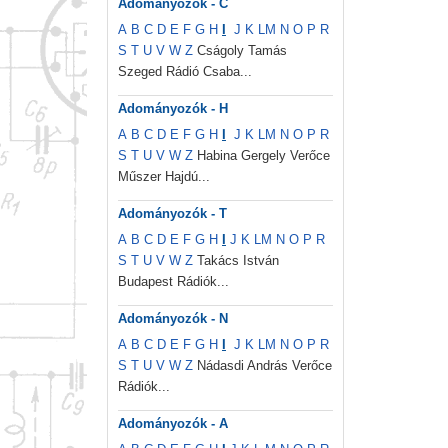
Adományozók - C
A
B
C
D
E
F
G
H
I
J
K
L
M
N
O
P
R
S
T
U
V
W
Z
Cságoly Tamás
Szeged Rádió Csaba...
Adományozók - H
A
B
C
D
E
F
G
H
I
J
K
L
M
N
O
P
R
S
T
U
V
W
Z
Habina Gergely Verőce
Műszer Hajdú...
Adományozók - T
A
B
C
D
E
F
G
H
I
J
K
L
M
N
O
P
R
S
T
U
V
W
Z
Takács István
Budapest Rádiók...
Adományozók - N
A
B
C
D
E
F
G
H
I
J
K
L
M
N
O
P
R
S
T
U
V
W
Z
Nádasdi András Verőce
Rádiók...
Adományozók - A