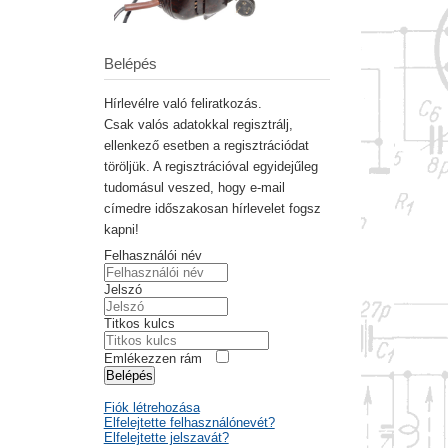
Belépés
Hírlevélre való feliratkozás.
Csak valós adatokkal regisztrálj,
ellenkező esetben a regisztrációdat
töröljük. A regisztrációval egyidejűleg
tudomásul veszed, hogy e-mail
címedre időszakosan hírlevelet fogsz
kapni!
Felhasználói név
Jelszó
Titkos kulcs
Emlékezzen rám
Belépés
Fiók létrehozása
Elfelejtette felhasználónevét?
Elfelejtette jelszavát?