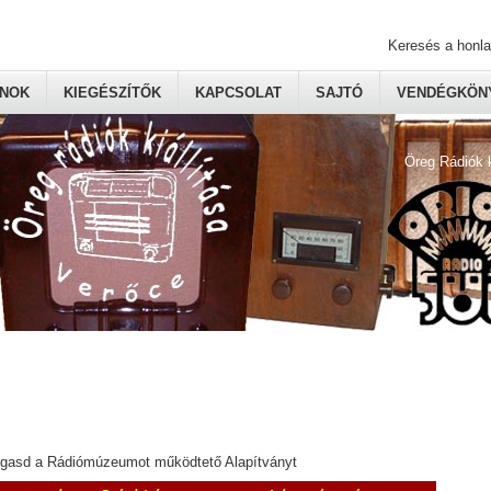
Keresés a honl
ONOK
KIEGÉSZÍTŐK
KAPCSOLAT
SAJTÓ
VENDÉGKÖNY
Öreg Rádiók 
ogasd a Rádiómúzeumot működtető Alapítványt