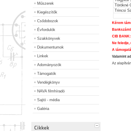
Műszerek
Törökné 
Trincsi S
Kiegészítők
Csődobozok
Kérem támo
Évfordulók
Bankszáml
CIB BANK:
Szakkönyvek
Ne feledje,
Dokumentumok
A támogatá
Linkek
Valamint a
Az alapítv
Adományozók
Támogatók
Vendégkönyv
NAVA filmhíradó
Sajtó - média
Galéria
Cikkek