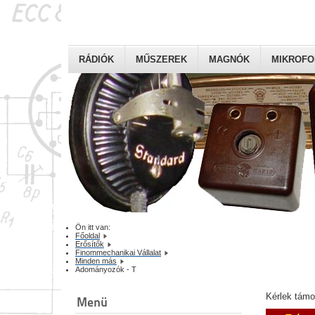
RÁDIÓK
MŰSZEREK
MAGNÓK
MIKROF
Ön itt van:
Főoldal
Erősítők
Finommechanikai Vállalat
Minden más
Adományozók - T
Kérlek tám
Menü