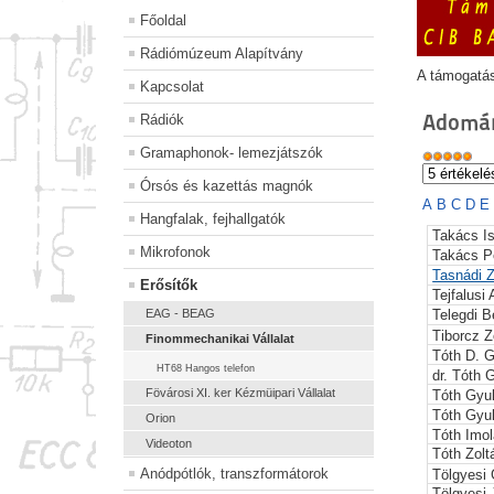
Főoldal
Rádiómúzeum Alapítvány
A támogatá
Kapcsolat
Adomán
Rádiók
Gramaphonok- lemezjátszók
Órsós és kazettás magnók
A
B
C
D
E
Hangfalak, fejhallgatók
Takács I
Mikrofonok
Takács P
Tasnádi Z
Erősítők
Tejfalusi
EAG - BEAG
Telegdi B
Tiborcz Z
Finommechanikai Vállalat
Tóth D. 
HT68 Hangos telefon
dr. Tóth 
Fövárosi XI. ker Kézmüipari Vállalat
Tóth Gyu
Tóth Gyu
Orion
Tóth Imol
Videoton
Tóth Zolt
Anódpótlók, transzformátorok
Tölgyesi
Tölgyesi