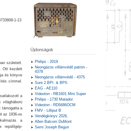
8733808-1-13
Újdonságok
Philips - 2019
an született.
Neongázos villámvédő patron -
. Ott kezdett
4378
ója és könyve
Neongázos villámvédő - 4375
zítés címmel.
Sure 2 BPI. & BPII.
EAG - AE110
Videoton - RB1601 Mini Super
satlakozott a
Philips - 1730 Matador
 világháború
Videoton - RD5686OCM
t támogatta a
FMV - Lilliput B
ét az 1936-os
Vendégkönyv 2026.
lkalmazás a
Allen Balcom DuMont
x repülőgép-
Semi Joseph Begun