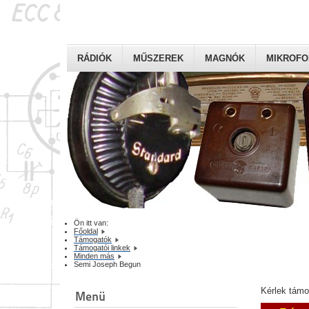
RÁDIÓK
MŰSZEREK
MAGNÓK
MIKROF
Ön itt van:
Főoldal
Támogatók
Támogatói linkek
Minden más
Semi Joseph Begun
Kérlek tám
Menü