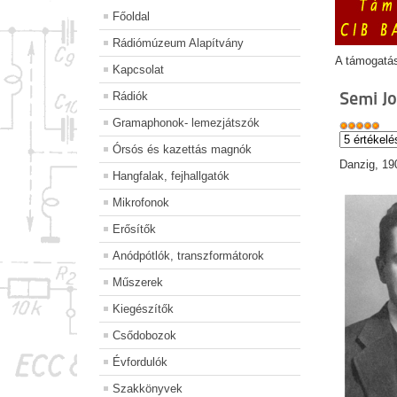
Főoldal
Rádiómúzeum Alapítvány
A támogatá
Kapcsolat
Semi J
Rádiók
Gramaphonok- lemezjátszók
Órsós és kazettás magnók
Danzig, 19
Hangfalak, fejhallgatók
Mikrofonok
Erősítők
Anódpótlók, transzformátorok
Műszerek
Kiegészítők
Csődobozok
Évfordulók
Szakkönyvek