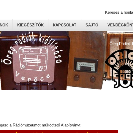
Keresés a honl
ONOK
KIEGÉSZÍTŐK
KAPCSOLAT
SAJTÓ
VENDÉGKÖNY
Öreg Rádiók 
ogasd a Rádiómúzeumot működtető Alapítványt