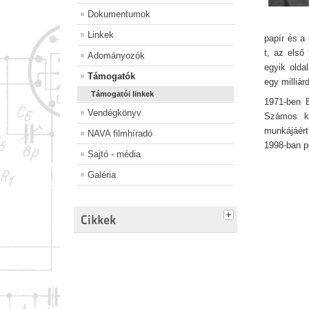
Dokumentumok
Linkek
papír és a
t, az első
Adományozók
egyik olda
Támogatók
egy milliár
Támogatói linkek
1971-ben B
Vendégkönyv
Számos ki
munkájáért
NAVA filmhíradó
1998-ban p
Sajtó - média
Galéria
Cikkek