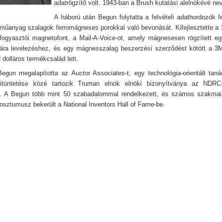
adatrögzítő volt. 1943-ban a Brush kutatási alelnökévé nev
A háború után Begun folytatta a felvételi adathordozók fe
 műanyag szalagok ferromágneses porokkal való bevonását. Kifejlesztette a 
 fogyasztói magnetofont, a Mail-A-Voice-ot, amely mágnesesen rögzített e
lára levelezéshez, és egy mágnesszalag beszerzési szerződést kötött a 3
d dolláros termékcsalád lett.
egun megalapította az Auctor Associates-t, egy technológia-orientált tan
tüntetése közé tartozik Truman elnök elnöki bizonyítványa az NDRC
. A Begun több mint 50 szabadalommal rendelkezett, és számos szakmai d
osztumusz bekerült a National Inventors Hall of Fame-be.