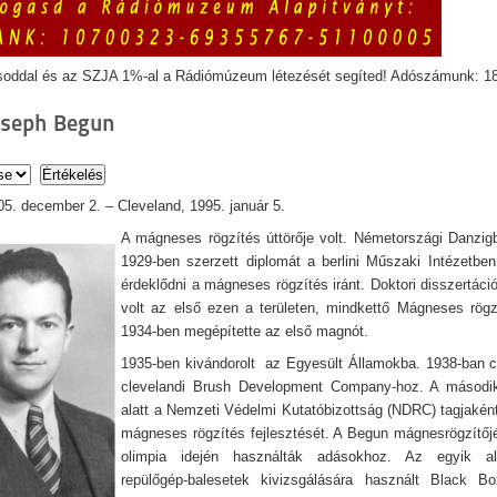
soddal és az SZJA 1%-al a Rádiómúzeum létezését segíted! Adószámunk: 1
oseph Begun
05. december 2. – Cleveland, 1995. január 5.
A mágneses rögzítés úttörője volt. Németországi Danzigb
1929-ben szerzett diplomát a berlini Műszaki Intézetben
érdeklődni a mágneses rögzítés iránt. Doktori disszertáci
volt az első ezen a területen, mindkettő Mágneses rög
1934-ben megépítette az első magnót.
1935-ben kivándorolt az Egyesült Államokba. 1938-ban c
clevelandi Brush Development Company-hoz. A második
alatt a Nemzeti Védelmi Kutatóbizottság (NDRC) tagjakén
mágneses rögzítés fejlesztését. A Begun mágnesrögzítőj
olimpia idején használták adásokhoz. Az egyik a
repülőgép-balesetek kivizsgálására használt Black Bo