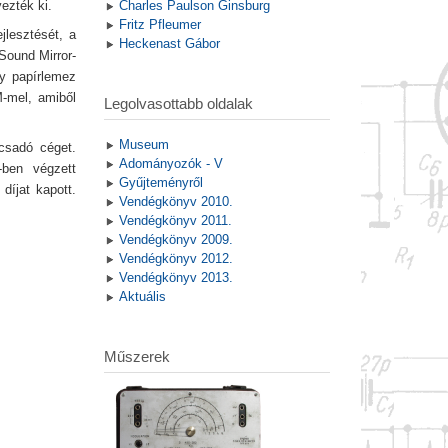
ezték ki.
Charles Paulson Ginsburg
Fritz Pfleumer
jlesztését, a
Heckenast Gábor
Sound Mirror-
gy papírlemez
M-mel, amiből
Legolvasottabb oldalak
Museum
ácsadó céget.
Adományozók - V
-ben végzett
Gyűjteményről
íjat kapott.
Vendégkönyv 2010.
Vendégkönyv 2011.
Vendégkönyv 2009.
Vendégkönyv 2012.
Vendégkönyv 2013.
Aktuális
Műszerek