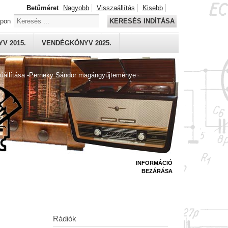
Betűméret
Nagyobb
Visszaállítás
Kisebb
apon
KERESÉS INDÍTÁSA
V 2015.
VENDÉGKÖNYV 2025.
kiállítása -Perneky Sándor magángyűjteménye
INFORMÁCIÓ
BEZÁRÁSA
Rádiók