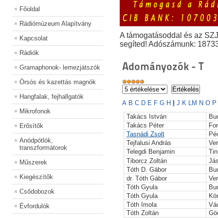
Főoldal
Rádiómúzeum Alapítvány
A támogatásoddal és az SZ
Kapcsolat
segíted! Adószámunk: 1873
Rádiók
Adományozók - T
Gramaphonok- lemezjátszók
Órsós és kazettás magnók
Hangfalak, fejhallgatók
A
B
C
D
E
F
G
H
I
J
K
L
M
N
O
Mikrofonok
Takács István
Bu
Takács Péter
Fo
Erősítők
Tasnádi Zsolt
Pé
Anódpótlók,
Tejfalusi András
Ve
transzformátorok
Telegdi Benjamin
Ti
Tiborcz Zoltán
Já
Műszerek
Tóth D. Gábor
Bu
Kiegészítők
dr. Tóth Gábor
Ve
Tóth Gyula
Bu
Csődobozok
Tóth Gyula
Kö
Tóth Imola
Vá
Évfordulók
Tóth Zoltán
Göd