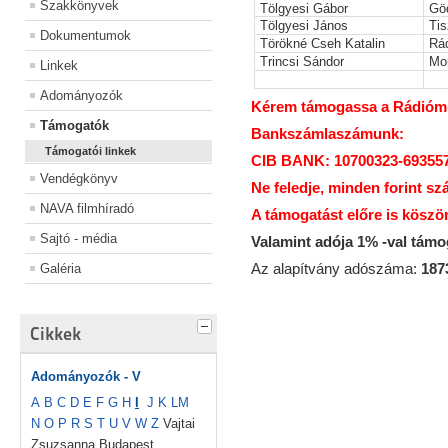
Szakkönyvek
Tölgyesi Gábor
Gö
Tölgyesi János
Tis
Dokumentumok
Törökné Cseh Katalin
Rá
Trincsi Sándor
Mo
Linkek
Adományozók
Kérem támogassa a Rádiómúz
Támogatók
Bankszámlaszámunk:
Támogatói linkek
CIB BANK: 10700323-69355
Vendégkönyv
Ne feledje, minden forint sz
NAVA filmhíradó
A támogatást előre is köszö
Sajtó - média
Valamint adója 1% -val tám
Az alapítvány adószáma:
187
Galéria
Cikkek
Adományozók - V
A
B
C
D
E
F
G
H
I
J
K
L
M
N
O
P
R
S
T
U
V
W
Z
Vajtai
Zsuzsanna Budapest