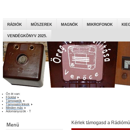
RÁDIÓK
MŰSZEREK
MAGNÓK
MIKROFONOK
KIE
VENDÉGKÖNYV 2025.
Ön itt van:
Főoldal
Támogatók
Támogatói linkek
Minden más
Adományozók - T
Kérlek támogasd a Rádiómú
Menü