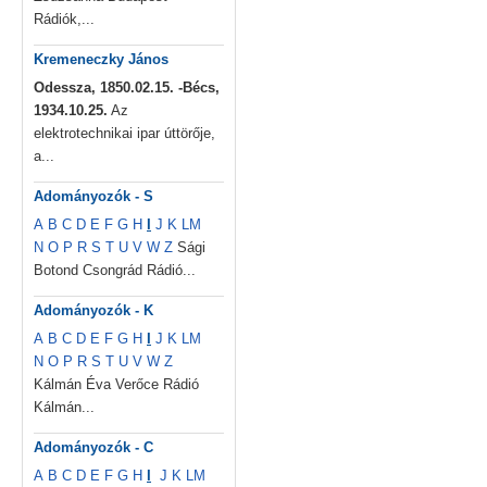
Rádiók,...
Kremeneczky János
Odessza, 1850.02.15. -Bécs,
1934.10.25.
Az
elektrotechnikai ipar úttörője,
a...
Adományozók - S
A
B
C
D
E
F
G
H
I
J
K
L
M
N
O
P
R
S
T
U
V
W
Z
Sági
Botond Csongrád Rádió...
Adományozók - K
A
B
C
D
E
F
G
H
I
J
K
L
M
N
O
P
R
S
T
U
V
W
Z
Kálmán Éva Verőce Rádió
Kálmán...
Adományozók - C
A
B
C
D
E
F
G
H
I
J
K
L
M