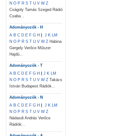
N
O
P
R
S
T
U
V
W
Z
Cságoly Tamás Szeged Rádió
Csaba...
Adományozók - H
A
B
C
D
E
F
G
H
I
J
K
L
M
N
O
P
R
S
T
U
V
W
Z
Habina
Gergely Verőce Műszer
Hajdú...
Adományozók - T
A
B
C
D
E
F
G
H
I
J
K
L
M
N
O
P
R
S
T
U
V
W
Z
Takács
István Budapest Rádiók...
Adományozók - N
A
B
C
D
E
F
G
H
I
J
K
L
M
N
O
P
R
S
T
U
V
W
Z
Nádasdi András Verőce
Rádiók...
Adományozók - A