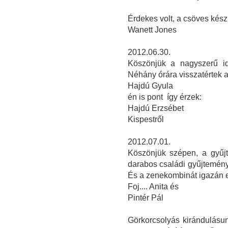
Érdekes volt, a csöves kés
Wanett Jones
2012.06.30.
Köszönjük a nagyszerű id
Néhány órára visszatértek 
Hajdú Gyula
én is pont így érzek:
Hajdú Erzsébet
Kispestről
2012.07.01.
Köszönjük szépen, a gyűjt
darabos családi gyűjtemén
És a zenekombinát igazán 
Foj.... Anita és
Pintér Pál
Görkorcsolyás kirándulásu