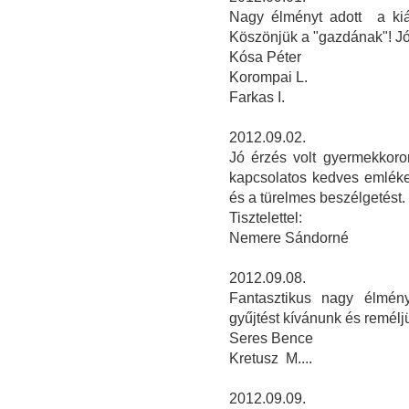
Nagy élményt adott a kiál
Köszönjük a "gazdának"! Jó 
Kósa Péter
Korompai L.
Farkas I.
2012.09.02.
Jó érzés volt gyermekkorom
kapcsolatos kedves emléke
és a türelmes beszélgetést.
Tisztelettel:
Nemere Sándorné
2012.09.08.
Fantasztikus nagy élmén
gyűjtést kívánunk és remélj
Seres Bence
Kretusz M....
2012.09.09.