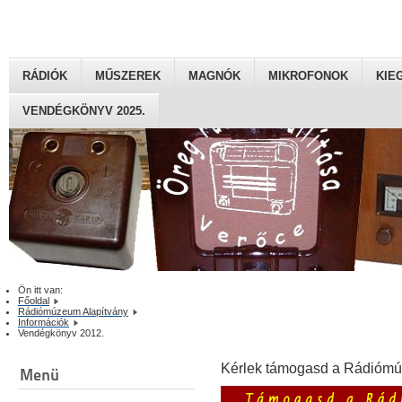
RÁDIÓK
MŰSZEREK
MAGNÓK
MIKROFONOK
KIE
VENDÉGKÖNYV 2025.
Ön itt van:
Főoldal
Rádiómúzeum Alapítvány
Információk
Vendégkönyv 2012.
Kérlek támogasd a Rádiómú
Menü