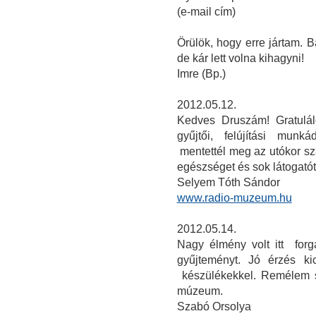
(e-mail cím)
Örülök, hogy erre jártam. 
de kár lett volna kihagyni!
Imre (Bp.)
2012.05.12.
Kedves Druszám! Gratulál
gyűjtői, felújítási mun
mentettél meg az utókor s
egészséget és sok látogató
Selyem Tóth Sándor
www.radio-muzeum.hu
2012.05.14.
Nagy élmény volt itt for
gyűjteményt. Jó érzés ki
készülékekkel. Remélem 
múzeum.
Szabó Orsolya