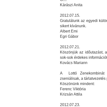
Kárászi Anita
2012.07.15.
Gratulálunk az egyedi kül
sikert kívánunk.
Albert Emi
Egri Gábor
2012.07.21.
Köszönjük az időutazást, a
sok-sok érdekes információt
Kovács Mariann
A Lottó Zenekombinát e
zseniálisak, a tárlatvezetés 
Köszönünk mindent:
Ferenc Viktória
Krizsán Attila
2012.07.23.