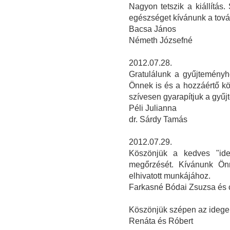
Nagyon tetszik a kiállítás.
egészséget kívánunk a tov
Bacsa János
Németh Józsefné
2012.07.28.
Gratulálunk a gyűjteményh
Önnek is és a hozzáértő k
szívesen gyarapítjuk a gyűj
Péli Julianna
dr. Sárdy Tamás
2012.07.29.
Köszönjük a kedves "ide
megőrzését. Kívánunk Önn
elhivatott munkájához.
Farkasné Bódai Zsuzsa és 
Köszönjük szépen az idegen
Renáta és Róbert