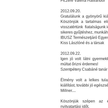
Ficzere Valéria Hatvanból
2012.09.20.
Gratulálunk a gyönyörű kiá
Köszönjük a tartalmas el
visszatértünk fiatalságunk 
sikeres gyűjtéshez, munká
IBUSZ Természetjáró Egyes
Kiss Lászlóné és a társak
2012.09.22.
Igen jó volt látni gyerme
múltat őrizni érdemes!
Szentpétery Csabáné tanár
Élmény volt a lelkes tul
kiállítást, további jó egészs
Millner....
Köszönjük szépen az é
nyitvatartási időt.