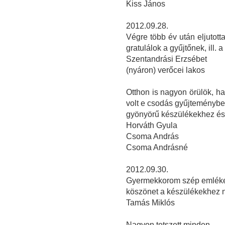
Kiss János
2012.09.28.
Végre több év után eljutott
gratulálok a gyűjtőnek, ill. a 
Szentandrási Erzsébet
(nyáron) verőcei lakos
Otthon is nagyon örülök, ha
volt e csodás gyűjteményben
gyönyörű készülékekhez és 
Horváth Gyula
Csoma András
Csoma Andrásné
2012.09.30.
Gyermekkorom szép emlékeit
köszönet a készülékekhez ny
Tamás Miklós
Nagyon tetszett minden