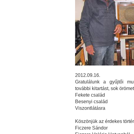
2012.09.16.
Gratulálunk a gyűjtői mu
további kitartást, sok öröm
Fekete család
Besenyi család
Viszontlátásra
Köszönjük az érdekes törté
Ficzere Sándor