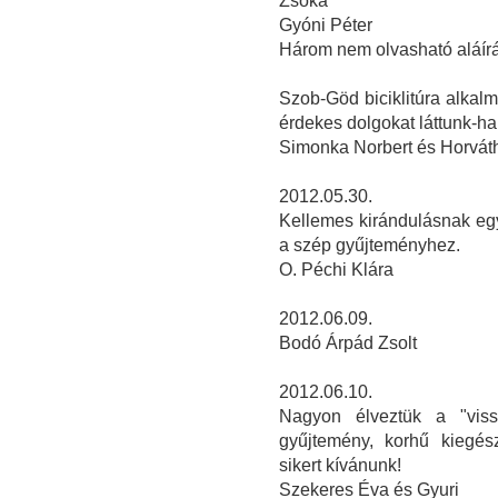
Zsóka
Gyóni Péter
Három nem olvasható aláír
Szob-Göd biciklitúra alka
érdekes dolgokat láttunk-ha
Simonka Norbert és Horvát
2012.05.30.
Kellemes kirándulásnak eg
a szép gyűjteményhez.
O. Péchi Klára
2012.06.09.
Bodó Árpád Zsolt
2012.06.10.
Nagyon élveztük a "viss
gyűjtemény, korhű kiegész
sikert kívánunk!
Szekeres Éva és Gyuri