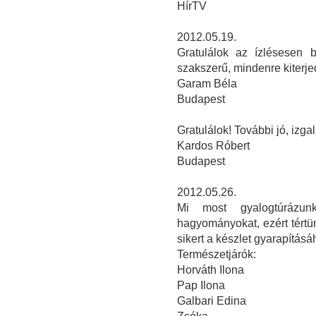
HírTV
2012.05.19.
Gratulálok az ízlésesen 
szakszerű, mindenre kiterj
Garam Béla
Budapest
Gratulálok! További jó, izga
Kardos Róbert
Budapest
2012.05.26.
Mi most gyalogtúrázunk
hagyományokat, ezért tért
sikert a készlet gyarapításáh
Természetjárók:
Horváth Ilona
Pap Ilona
Galbari Edina