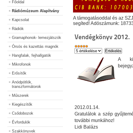
Főoldal
Rádiómúzeum Alapítvány
A támogatásoddal és az SZ
Kapcsolat
segíted! Adószámunk: 1873
Rádiók
Vendégkönyv 2012.
Gramaphonok- lemezjátszók
Órsós és kazettás magnók
Hangfalak, fejhallgatók
A kiá
Mikrofonok
bejegy
Erősítők
Anódpótlók,
transzformátorok
Műszerek
Kiegészítők
2012.01.14.
Csődobozok
Gratulálok a szép gyűjtemé
további munkához!
Évfordulók
Lidi Balázs
Szakkönyvek