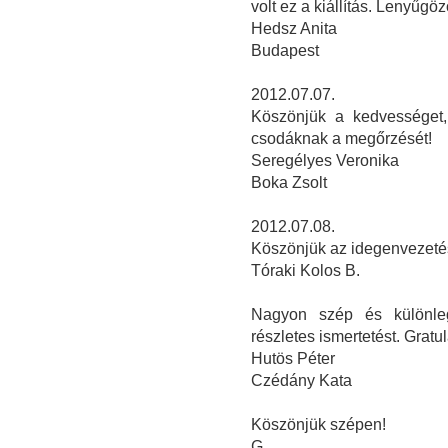
volt ez a kiállítás. Lenyűgö
Hedsz Anita
Budapest
2012.07.07.
Köszönjük a kedvességet,
csodáknak a megőrzését!
Seregélyes Veronika
Boka Zsolt
2012.07.08.
Köszönjük az idegenvezetés
Tóraki Kolos B.
Nagyon szép és különleg
részletes ismertetést. Grat
Hutös Péter
Czédány Kata
Köszönjük szépen!
G....