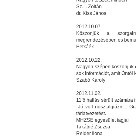
Sz.... Zoltán
dr. Kiss János
2012.10.07.
Köszönjük a szorgalm
megrendezésében és bemu
Petkáék
2012.10.22.
Nagyon szépen köszönjük ez
sok információt, amit Öntől 
Szabó Károly
2012.11.02.
11fő hallás sérült számára is
Jó volt nosztalgiázni... 
tárlatvezetést.
MHZSE egyesület tagjai
Takátné Zsuzsa
Reider Ilona