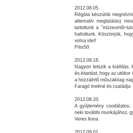
2012.08.05.
Régóta készülök megnézni a
alternatív megtalálás) mos
tartottunk a "múzeumőr-tul
hallottunk. Köszönjük, hogy
volna ide!!
Pilis50
2012.08.18.
Nagyon tetszik a kiállítás
és kitartást, hogy az utókor
a hozzáértő műszakilag nagy
Faragó Imréné és családja
2012.08.20.
A gyűjtemény csodálatos,
neki további munkájához, gy
Veres Ilona
2012.09.01.