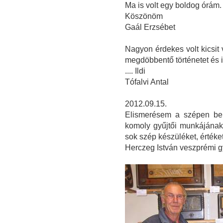
Ma is volt egy boldog órám
Köszönöm
Gaál Erzsébet
Nagyon érdekes volt kicsit
megdöbbentő történetet és 
.... Ildi
Tófalvi Antal
2012.09.15.
Elismerésem a szépen ber
komoly gyűjtői munkájának
sok szép készüléket, érték
Herczeg István veszprémi g