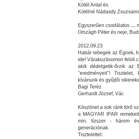
Kötél Antal és
Kötélné Nádasdy Zsuzsan
Egyszerűen csodálatos ....
Országh Péter és neje, Bud
2012.09.23
Habár rebegek az Égnek, ho
ide! Várakozásomon felüli 
akik dédelgetik-őrzik az
"eredményeit"! Tisztelet
kívánunk és gyűjtői sikereke
Bagi Teréz
Gerhardt József, Vác
Köszönet a sok ránk törő sz
a MAGYAR IPAR remekeit b
min. tízszer - három é
generációnak.
Tisztelettel: