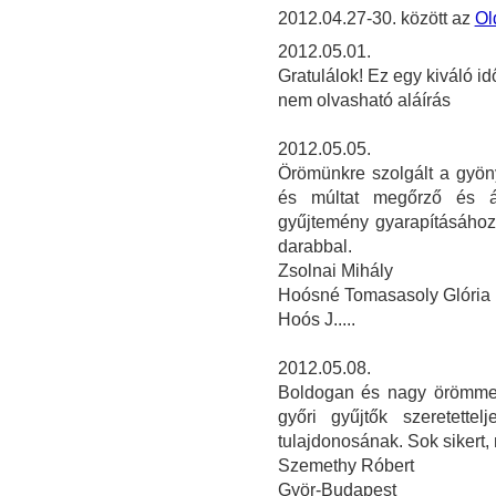
2012.04.27-30. között az
Ol
2012.05.01.
Gratulálok! Ez egy kiváló id
nem olvasható aláírás
2012.05.05.
Örömünkre szolgált a gyöny
és múltat megőrző és á
gyűjtemény gyarapításához
darabbal.
Zsolnai Mihály
Hoósné Tomasasoly Glória
Hoós J.....
2012.05.08.
Boldogan és nagy örömmel
győri gyűjtők szeretette
tulajdonosának. Sok sikert
Szemethy Róbert
Györ-Budapest