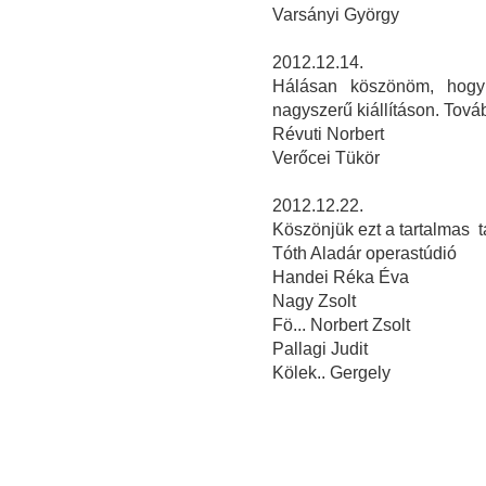
Varsányi György
2012.12.14.
Hálásan köszönöm, hogy 
nagyszerű kiállításon. Továb
Révuti Norbert
Verőcei Tükör
2012.12.22.
Köszönjük ezt a tartalmas tá
Tóth Aladár operastúdió
Handei Réka Éva
Nagy Zsolt
Fö... Norbert Zsolt
Pallagi Judit
Kölek.. Gergely