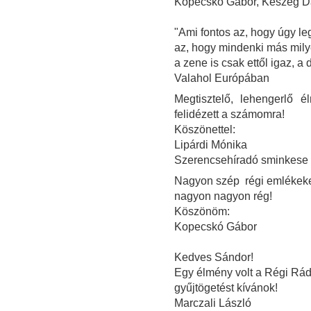
Kopecskó Gábor, Keszeg Dán
"Ami fontos az, hogy úgy le
az, hogy mindenki más mily
a zene is csak ettől igaz, a 
Valahol Európában
Megtisztelő, lehengerlő
felidézett a számomra!
Köszönettel:
Lipárdi Mónika
Szerencsehíradó sminkese
Nagyon szép régi emlékeke
nagyon nagyon rég!
Köszönöm:
Kopecskó Gábor
Kedves Sándor!
Egy élmény volt a Régi Rád
gyűjtögetést kívánok!
Marczali László