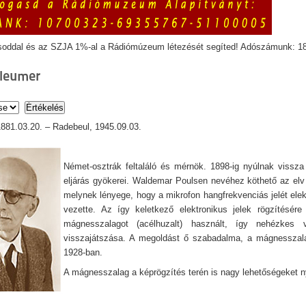
soddal és az SZJA 1%-al a Rádiómúzeum létezését segíted! Adószámunk: 1
fleumer
1881.03.20. – Radebeul, 1945.09.03.
Német-osztrák feltaláló és mérnök. 1898-ig nyúlnak viss
eljárás gyökerei. Waldemar Poulsen nevéhez köthető az elv
melynek lényege, hogy a mikrofon hangfrekvenciás jelét el
vezette. Az így keletkező elektronikus jelek rögzítésé
mágnesszalagot (acélhuzalt) használt, így nehézkes 
visszajátszása. A megoldást ő szabadalma, a mágnesszala
1928-ban.
A mágnesszalag a képrögzítés terén is nagy lehetőségeket n