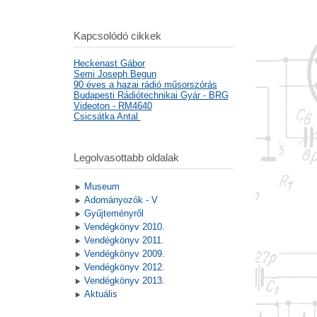
Kapcsolódó cikkek
Heckenast Gábor
Semi Joseph Begun
90 éves a hazai rádió műsorszórás
Budapesti Rádiótechnikai Gyár - BRG
Videoton - RM4640
Csicsátka Antal
Legolvasottabb oldalak
Museum
Adományozók - V
Gyűjteményről
Vendégkönyv 2010.
Vendégkönyv 2011.
Vendégkönyv 2009.
Vendégkönyv 2012.
Vendégkönyv 2013.
Aktuális