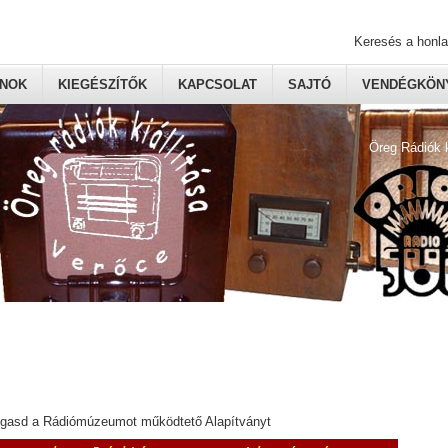
Keresés a honl
ONOK
KIEGÉSZÍTŐK
KAPCSOLAT
SAJTÓ
VENDÉGKÖNY
Öreg Rádiók 
ogasd a Rádiómúzeumot működtető Alapítványt