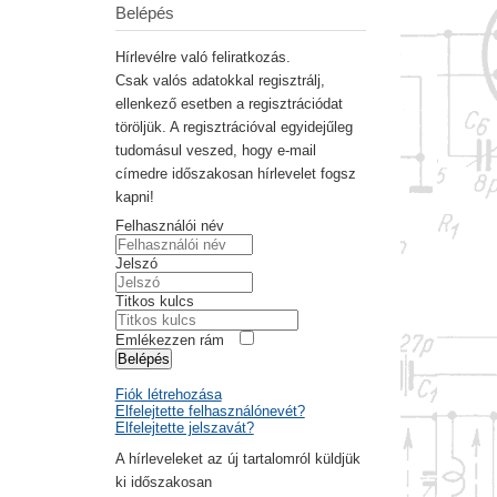
Belépés
Hírlevélre való feliratkozás.
Csak valós adatokkal regisztrálj,
ellenkező esetben a regisztrációdat
töröljük. A regisztrációval egyidejűleg
tudomásul veszed, hogy e-mail
címedre időszakosan hírlevelet fogsz
kapni!
Felhasználói név
Jelszó
Titkos kulcs
Emlékezzen rám
Belépés
Fiók létrehozása
Elfelejtette felhasználónevét?
Elfelejtette jelszavát?
A hírleveleket az új tartalomról küldjük
ki időszakosan