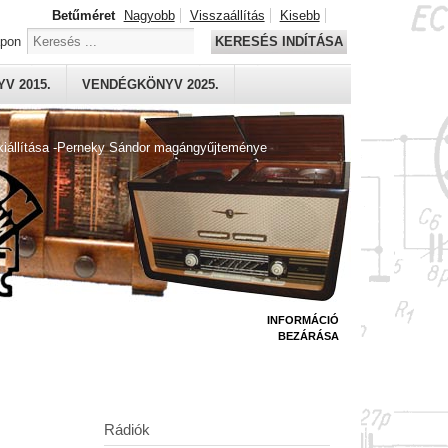
Betűméret
Nagyobb
Visszaállítás
Kisebb
apon
KERESÉS INDÍTÁSA
V 2015.
VENDÉGKÖNYV 2025.
kiállítása -Perneky Sándor magángyűjteménye
INFORMÁCIÓ
BEZÁRÁSA
Rádiók