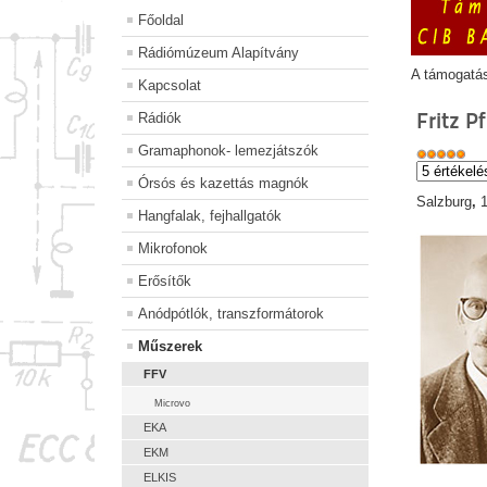
Főoldal
Rádiómúzeum Alapítvány
A támogatá
Kapcsolat
Fritz P
Rádiók
Gramaphonok- lemezjátszók
Órsós és kazettás magnók
Salzburg
,
Hangfalak, fejhallgatók
Mikrofonok
Erősítők
Anódpótlók, transzformátorok
Műszerek
FFV
Microvo
EKA
EKM
ELKIS