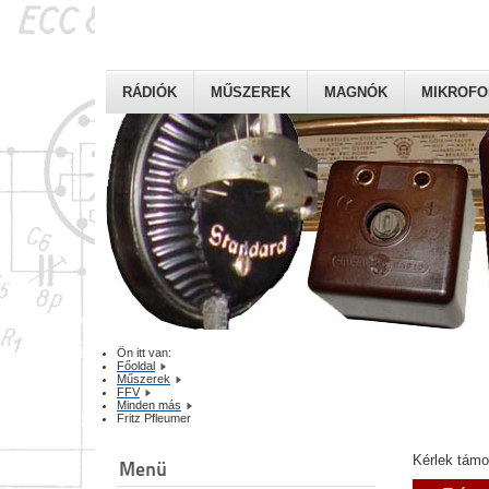
RÁDIÓK
MŰSZEREK
MAGNÓK
MIKROF
Ön itt van:
Főoldal
Műszerek
FFV
Minden más
Fritz Pfleumer
Kérlek tám
Menü