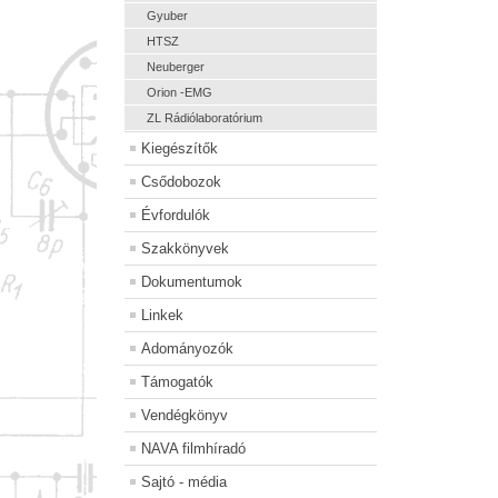
Gyuber
HTSZ
Neuberger
Orion -EMG
ZL Rádiólaboratórium
Kiegészítők
Csődobozok
Évfordulók
Szakkönyvek
Dokumentumok
Linkek
Adományozók
Támogatók
Vendégkönyv
NAVA filmhíradó
Sajtó - média