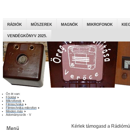
RÁDIÓK
MŰSZEREK
MAGNÓK
MIKROFONOK
KIE
VENDÉGKÖNYV 2025.
Ön itt van:
Főoldal
Mikrofonok
Filmtechnika
Filmtechnika mikrofon
Minden más
Adományozók - V
Kérlek támogasd a Rádiómú
Menü