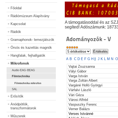
Főoldal
Rádiómúzeum Alapítvány
A támogatásoddal és az SZ
Kapcsolat
segíted! Adószámunk: 1873
Rádiók
Adományozók - V
Gramaphonok- lemezjátszók
Órsós és kazettás magnók
Hangfalak, fejhallgatók
A
B
C
D
E
F
G
H
I
J
K
L
M
N
O
Mikrofonok
Vajtai Zsuzsanna
Audio-EAG-BEAG
Vályi Gábor
Varga István
Filmtechnika
Varga Zoltán Albert
Filmtechnika mikrofon
Vargáné Holló Györgyi
SAL
Várfalvi László
Vári Géza
Erősítők
Városi Alfréd
Anódpótlók,
Vaspuszky Ferenc
transzformátorok
Verner Balázs
Verses
Istvánné
Műszerek