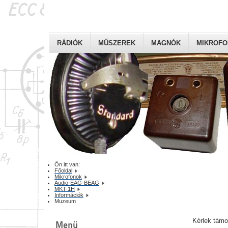
RÁDIÓK
MŰSZEREK
MAGNÓK
MIKROF
Ön itt van:
Főoldal
Mikrofonok
Audio-EAG-BEAG
MKT-1H
Információk
Muzeum
Kérlek tám
Menü