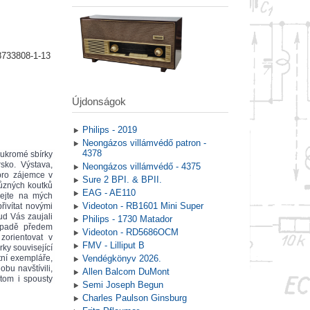
8733808-1-13
Újdonságok
Philips - 2019
Neongázos villámvédő patron -
4378
ukromé sbírky 
ko. Výstava, 
Neongázos villámvédő - 4375
pro zájemce v 
Sure 2 BPI. & BPII.
ůzných koutků 
EAG - AE110
ejte na mých 
Videoton - RB1601 Mini Super
ivítat novými 
d Vás zaujali 
Philips - 1730 Matador
ípadě předem 
Videoton - RD5686OCM
rientovat v 
FMV - Lilliput B
ky související 
ní exempláře, 
Vendégkönyv 2026.
bu navštívili, 
Allen Balcom DuMont
om i spousty 
Semi Joseph Begun
Charles Paulson Ginsburg