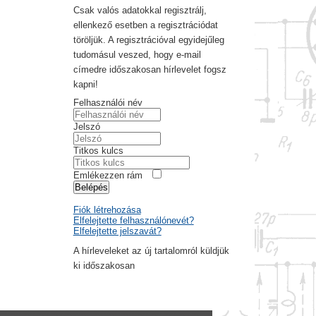
Csak valós adatokkal regisztrálj,
ellenkező esetben a regisztrációdat
töröljük. A regisztrációval egyidejűleg
tudomásul veszed, hogy e-mail
címedre időszakosan hírlevelet fogsz
kapni!
Felhasználói név
Jelszó
Titkos kulcs
Emlékezzen rám
Belépés
Fiók létrehozása
Elfelejtette felhasználónevét?
Elfelejtette jelszavát?
A hírleveleket az új tartalomról küldjük
ki időszakosan