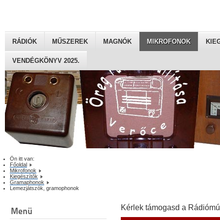
RÁDIÓK
MŰSZEREK
MAGNÓK
MIKROFONOK
KIE
VENDÉGKÖNYV 2025.
Ön itt van:
Főoldal
Mikrofonok
Kiegészítők
Gramaphonok
Lemezjátszók, gramophonok
Kérlek támogasd a Rádiómú
Menü