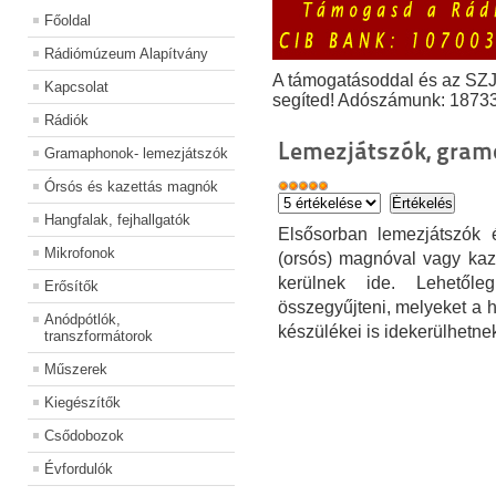
Főoldal
Rádiómúzeum Alapítvány
A támogatásoddal és az SZ
Kapcsolat
segíted! Adószámunk: 1873
Rádiók
Lemezjátszók, gra
Gramaphonok- lemezjátszók
Órsós és kazettás magnók
Hangfalak, fejhallgatók
Elsősorban lemezjátszók
Mikrofonok
(orsós) magnóval vagy kaz
kerülnek ide. Lehetől
Erősítők
összegyűjteni, melyeket a haz
Anódpótlók,
készülékei is idekerülhetne
transzformátorok
Műszerek
Kiegészítők
Csődobozok
Évfordulók