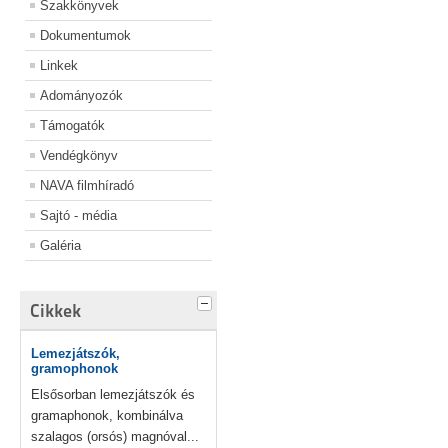
Szakkönyvek
Dokumentumok
Linkek
Adományozók
Támogatók
Vendégkönyv
NAVA filmhíradó
Sajtó - média
Galéria
Cikkek
Lemezjátszók,
gramophonok
Elsősorban lemezjátszók és
gramaphonok, kombinálva
szalagos (orsós) magnóval...