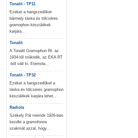
Tonalit - TP11
Ezeket a hangszedőket
bármely táska és tölcséres
gramophon készülékek
karjára...
Tonalit
A Tonalit Gramophon Rt. az
1934-től működik, az EKA RT
-ből vált ki. Eternola...
Tonalit - TP32
Ezeket a hangszedőket a
táska és tölcséres gramophon
készülékek karjára lehet...
Radiola
Székely Pál mérnök 1926-ban
kezdte a gramofonos
szakmát azzal, hogy...