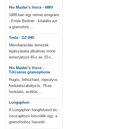
His Master's Voice - HMV
1888-ban egy német emigráns
- Emile Berliner - kitalálta azt
a gramofont,...
Tesla - GZ-040
Mikrobarázdás lemezek
lejátszására alkalmas monó
lemezjátszó 45-s és 33-s...
His Master's Voice -
Tölcséres gramophone
Rugós, felhúzható, röpsúlyos
fordulatszabályzós, 78-as
fordulatú, acéltűs,...
Longaphon
A Longaphon hangfelvevő és -
visszajátszó készülék egy, a
gramofonhoz hasonló...