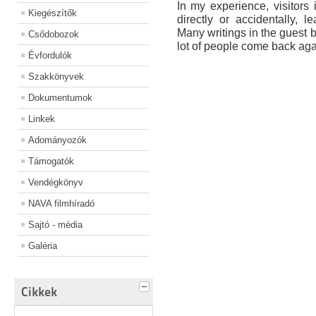
In my experience, visitor
Kiegészítők
directly or accidentally, l
Many writings in the guest bo
Csődobozok
lot of people come back agai
Évfordulók
Szakkönyvek
Dokumentumok
Linkek
Adományozók
Támogatók
Vendégkönyv
NAVA filmhíradó
Sajtó - média
Galéria
Cikkek