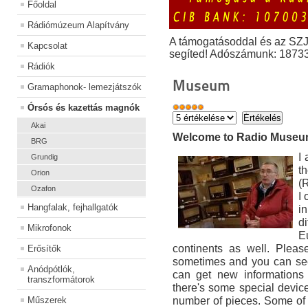
Főoldal
Rádiómúzeum Alapítvány
A támogatásoddal és az SZ
Kapcsolat
segíted! Adószámunk: 1873
Rádiók
Museum
Gramaphonok- lemezjátszók
Órsós és kazettás magnók
Akai
Welcome to Radio Muse
BRG
I
Grundig
t
Orion
(
Ozafon
I
Hangfalak, fejhallgatók
i
di
Mikrofonok
E
continents as well. Pleas
Erősítők
sometimes and you can see
Anódpótlók,
can get new informations 
transzformátorok
there's some special devic
number of pieces. Some of
Műszerek