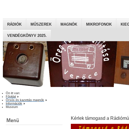
RÁDIÓK
MŰSZEREK
MAGNÓK
MIKROFONOK
KIE
VENDÉGKÖNYV 2025.
Ön itt van:
Főoldal
Órsós és kazettás magnók
Információk
Museum
Kérlek támogasd a Rádiómú
Menü