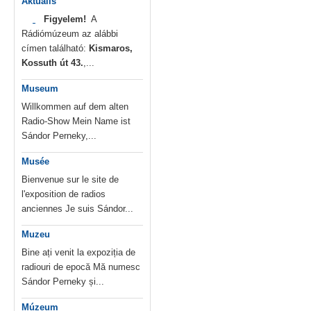
Aktuális
Figyelem!
A
Rádiómúzeum az alábbi
címen található:
Kismaros,
Kossuth út 43.
,...
Museum
Willkommen auf dem alten
Radio-Show Mein Name ist
Sándor Perneky,...
Musée
Bienvenue sur le site de
l'exposition de radios
anciennes Je suis Sándor...
Muzeu
Bine ați venit la expoziția de
radiouri de epocă Mă numesc
Sándor Perneky și...
Múzeum