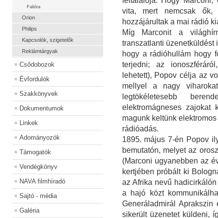
feltalálója. Hogy Marconi,
Falióra
vita, mert nemcsak ők,
Orion
hozzájárultak a mai rádió k
Philips
Míg Marconit a világhír
Kapcsolók, szigetelők
transzatlanti üzenetküldést 
Reklámtárgyak
hogy a rádióhullám hogy f
terjedni; az ionoszféráró
Csődobozok
lehetett), Popov célja az v
Évfordulók
mellyel a nagy viharokat
Szakkönyvek
legtökéletesebb beren
elektromágneses zajokat k
Dokumentumok
magunk keltünk elektromos k
Linkek
rádióadás.
Adományozók
1895. május 7-én Popov ily
bemutatón, melyet az orosz f
Támogatók
(Marconi ugyanebben az évbe
Vendégkönyv
kertjében próbált ki Bolo
NAVA filmhíradó
az Afrika nevű hadicirkálón 
a hajó közt kommunikálhat
Sajtó - média
Generáladmirál Aprakszin e
Galéria
sikerült üzenetet küldeni, 