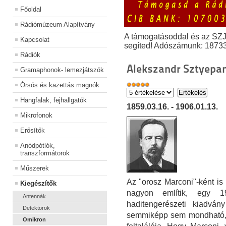
Főoldal
Rádiómúzeum Alapítvány
A támogatásoddal és az SZ
Kapcsolat
segíted! Adószámunk: 1873
Rádiók
Alekszandr Sztyepa
Gramaphonok- lemezjátszók
Órsós és kazettás magnók
Hangfalak, fejhallgatók
1859.03.16. - 1906.01.13.
Mikrofonok
Erősítők
Anódpótlók,
transzformátorok
Műszerek
Az "orosz Marconi"-ként is
Kiegészítők
nagyon említik, egy 1
Antennák
haditengerészeti kiadvány
Detektorok
semmiképp sem mondható, h
Omikron