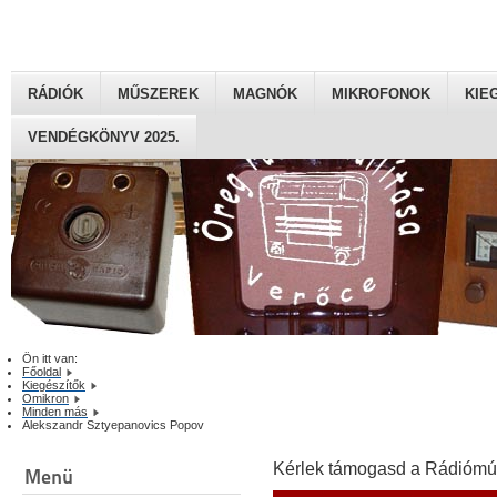
RÁDIÓK
MŰSZEREK
MAGNÓK
MIKROFONOK
KIE
VENDÉGKÖNYV 2025.
Ön itt van:
Főoldal
Kiegészítők
Omikron
Minden más
Alekszandr Sztyepanovics Popov
Kérlek támogasd a Rádiómú
Menü