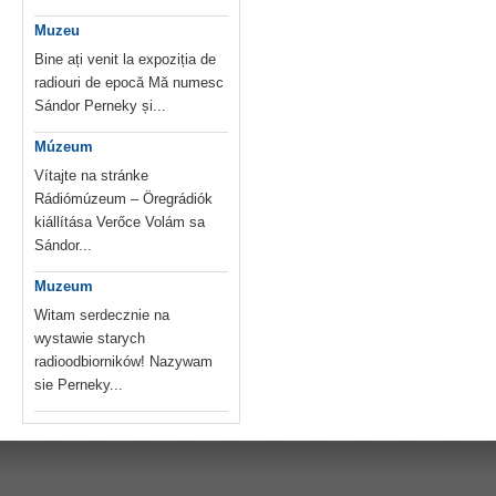
Muzeu
Bine ați venit la expoziția de
radiouri de epocă Mă numesc
Sándor Perneky și...
Múzeum
Vítajte na stránke
Rádiómúzeum – Öregrádiók
kiállítása Verőce Volám sa
Sándor...
Muzeum
Witam serdecznie na
wystawie starych
radioodbiorników! Nazywam
sie Perneky...