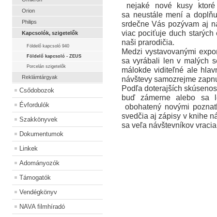
nejaké nové kusy ktoré 
Orion
sa
neustále mení a doplňu
Philips
srdečne Vás pozývam aj 
viac pociťuje duch starých 
Kapcsolók, szigetelők
naši prarodičia.
Földelő kapcsoló 940
Medzi vystavovanými expon
Földelő kapcsoló - ZEUS
sa vyrábali len v malých 
Porcelán szigetelők
málokde viditeľné ale hla
Reklámtárgyak
návštevy samozrejme zapnu
Podľa doterajších skúsenost
Csődobozok
buď zámerne alebo sa le
Évfordulók
obohatený novými poznatk
svedčia aj zápisy v knihe n
Szakkönyvek
sa veľa návštevníkov
vracia
Dokumentumok
Linkek
Adományozók
Támogatók
Vendégkönyv
NAVA filmhíradó