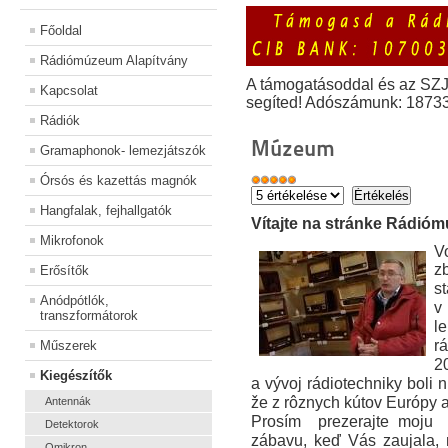
Főoldal
Rádiómúzeum Alapítvány
A támogatásoddal és az SZ
Kapcsolat
segíted! Adószámunk: 1873
Rádiók
Múzeum
Gramaphonok- lemezjátszók
Órsós és kazettás magnók
Hangfalak, fejhallgatók
Vítajte na stránke Rádióm
Mikrofonok
V
z
Erősítők
st
Anódpótlók,
v
transzformátorok
l
r
Műszerek
2
Kiegészítők
a vývoj rádiotechniky boli 
že z rôznych kútov Európy a 
Antennák
Prosím prezerajte moju 
Detektorok
zábavu, keď Vás zaujala,
Omikron