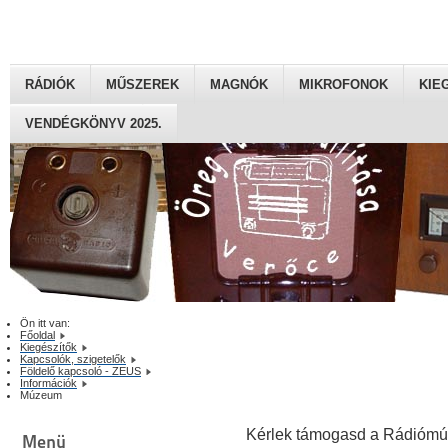
RÁDIÓK
MŰSZEREK
MAGNÓK
MIKROFONOK
KIE
VENDÉGKÖNYV 2025.
Ön itt van:
Főoldal
Kiegészítők
Kapcsolók, szigetelők
Földelő kapcsoló - ZEUS
Információk
Múzeum
Kérlek támogasd a Rádiómú
Menü