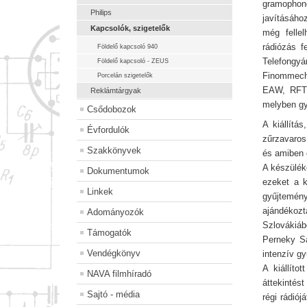
gramopho
Philips
javításáho
Kapcsolók, szigetelők
még fellel
rádiózás f
Földelő kapcsoló 940
Telefongyá
Földelő kapcsoló - ZEUS
Finommecha
Porcelán szigetelők
EAW, RFT, 
Reklámtárgyak
melyben gy
Csődobozok
A kiállítá
Évfordulók
zűrzavaros
Szakkönyvek
és amiben ó
A készüléke
Dokumentumok
ezeket a 
Linkek
gyűjtemén
ajándékoz
Adományozók
Szlovákiáb
Támogatók
Perneky Sá
Vendégkönyv
intenzív g
A kiállít
NAVA filmhíradó
áttekintést
Sajtó - média
régi rádió