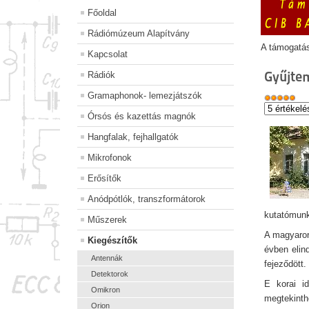
Főoldal
Rádiómúzeum Alapítvány
A támogatá
Kapcsolat
Gyűjte
Rádiók
Gramaphonok- lemezjátszók
Órsós és kazettás magnók
Hangfalak, fejhallgatók
Mikrofonok
Erősítők
Anódpótlók, transzformátorok
kutatómunk
Műszerek
A magyaror
Kiegészítők
évben elind
Antennák
fejeződött.
Detektorok
E korai i
Omikron
megtekint
Orion