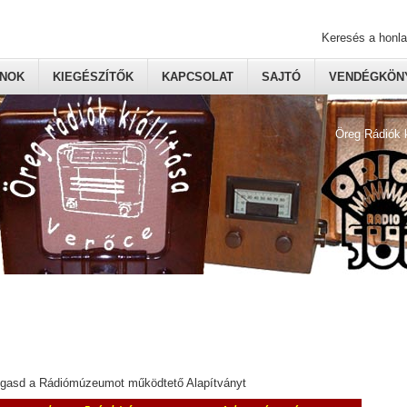
Keresés a honl
ONOK
KIEGÉSZÍTŐK
KAPCSOLAT
SAJTÓ
VENDÉGKÖNY
Öreg Rádiók 
ogasd a Rádiómúzeumot működtető Alapítványt