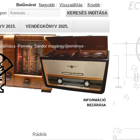
Betűméret
Nagyobb
Visszaállítás
Kisebb
apon
KERESÉS INDÍTÁSA
V 2015.
VENDÉGKÖNYV 2025.
kiállítása -Perneky Sándor magángyűjteménye
INFORMÁCIÓ
BEZÁRÁSA
Rádiók