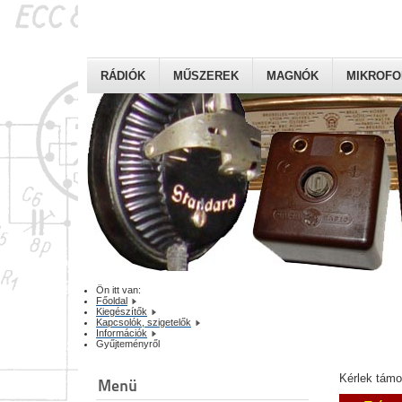
RÁDIÓK
MŰSZEREK
MAGNÓK
MIKROF
Ön itt van:
Főoldal
Kiegészítők
Kapcsolók, szigetelők
Információk
Gyűjteményről
Kérlek tám
Menü