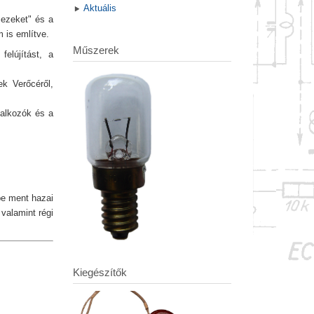
Aktuális
mezeket" és a
 is említve.
Műszerek
felújítást, a
ek Verőcéről,
lalkozók és a
be ment hazai
valamint régi
Kiegészítők