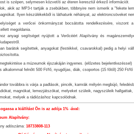
st is szépen, selymesen közvetíti az éteren keresztül érkező információt.
alok, akik az MP3-t tartják a zsebükben, többnyire nem ismerik a "fekete le
agnókat. Ilyen készülékekből is láthatunk néhányat, az elektroncsöveket nem
-helyiséget a verőcei önkormányzat bocsátotta rendelkezésére, viszont a 
ellett megoldania.
shoz anyagi segítséget nyújtott a Verőcéért Alapítvány és magánszemély
Budapestről.
n barátok segítettek, anyagokat (festékkel, csavarokkal) pedig a helyi vál
biztosította.
s megtekintése a múzeumok éjszakáján ingyenes. (előzetes bejelentkezéssel)
alkalommal felnőtt 500 Ft/fő, nyugdíjas, diák, csoportos (15 főtől) 250 Ft/fő
ndor továbbra is várja a padlások, pincék, kamrák mélyén megbújó, feledés
diókat, magnókat, lemezjátszókat, melyeket szüleik, nagyszüleik hallgattak, 
okat, melyek a rádiózáshoz kapcsolódnak.
gassa a kiállítást Ön is az adója 1% -ával:
um Alapítvány:
vány adószáma:
18733808-113