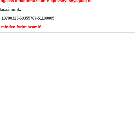
ogassa a Rádiómúzeum Alapítványt anyagilag is:
laszámunk:
 10700323-69355767-51100005
, minden forint számít!