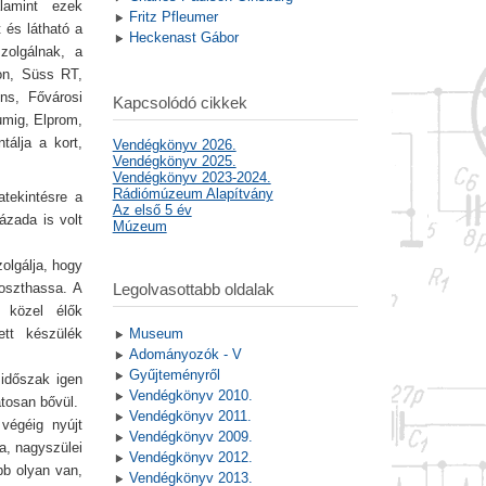
lamint ezek
Fritz Pfleumer
 és látható a
Heckenast Gábor
zolgálnak, a
ion, Süss RT,
ens, Fővárosi
Kapcsolódó cikkek
umig, Elprom,
álja a kort,
Vendégkönyv 2026.
Vendégkönyv 2025.
Vendégkönyv 2023-2024.
Rádiómúzeum Alapítvány
atekintésre a
Az első 5 év
ázada is volt
Múzeum
olgálja, hogy
oszthassa. A
Legolvasottabb oldalak
 közel élők
ett készülék
Museum
Adományozók - V
Gyűjteményről
 időszak igen
Vendégkönyv 2010.
atosan bővül.
Vendégkönyv 2011.
végéig nyújt
Vendégkönyv 2009.
ja, nagyszülei
Vendégkönyv 2012.
bb olyan van,
Vendégkönyv 2013.