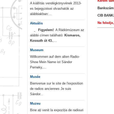
Kérem tám
A kiállítás vendégkönyvének 2013-
Bankszám
es bejegyzései olvashatók az
alábbiakban:...
CIB BANK:
Ne feledje
Aktuális
Figyelem!
A Rádiómúzeum az
alábbi címen található:
Kismaros,
Kossuth út 43.
,...
Museum
Willkommen auf dem alten Radio-
Show Mein Name ist Sándor
Perneky,...
Musée
Bienvenue sur le site de l'exposition
de radios anciennes Je suis
Sándor...
Muzeu
Bine ați venit la expoziția de radiouri