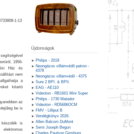
8733808-1-13
Újdonságok
 segítségével
Philips - 2019
borúról, 1956-
Neongázos villámvédő patron -
dési Ház és
4378
iállítást nem
Neongázos villámvédő - 4375
llgathatja a
Sure 2 BPI. & BPII.
ket kitartó
EAG - AE110
Videoton - RB1601 Mini Super
Philips - 1730 Matador
ugyanebben az
Videoton - RD5686OCM
dejűleg be is
FMV - Lilliput B
Vendégkönyv 2026.
Allen Balcom DuMont
 készülék is
Semi Joseph Begun
t elektromos
Charles Paulson Ginsburg