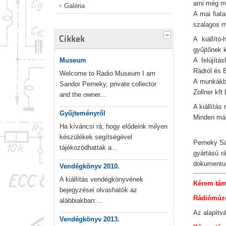
ami még mo
Galéria
A mai fiat
szalagos m
Cikkek
A kiállító
gyűjtőnek k
Museum
A felújítá
Rádról és 
Welcome to Radio Museum I am
A munkákba
Sandor Perneky, private collector
Zollner kft 
and the owner...
A kiállítá
Gyűjteményről
Minden más 
Ha kíváncsi rá, hogy elődeink milyen
készülékek segítségével
Perneky Sá
tájékozódhattak a...
gyártású rá
dokumentum
Vendégkönyv 2010.
A kiállítás vendégkönyvének
Kérem támo
bejegyzései olvashatók az
Rádiómúze
alábbiakban:...
Az alapít
Vendégkönyv 2013.