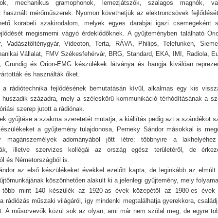
nok, mechanikus gramophonok, lemezjátszók, szalagos magnók, va
z használt mérőműszerek. Nyomon követhetjük az elektroncsövek fejlődését
hető korabeli szakirodalom, melyek egyes darabjai igazi csemegeként s
ejlődését megismerni vágyó érdeklődőknek. A gyűjteményben található Or
r, Vadásztölténygyár, Videoton, Terta, RÁVA, Philips, Telefunken, Siem
nikai Vállalat, FMV Székesfehérvár, BRG, Standard, EKA, IMI, Radiola, E
Grundig és Orion-EMG készülékek látványa és hangja kiválóan reprezent
ártották és használták őket.
s, a rádiótechnika fejlődésének bemutatásán kívül, alkalmas egy kis vissz
 huszadik századra, mely a széleskörű kommunikáció térhódításának a sz
riási szerep jutott a rádiónak.
k gyűjtése a szakma szeretetét mutatja, a kiállítás pedig azt a szándékot sz
készülékeket a gyűjtemény tulajdonosa, Perneky Sándor másokkal is meg
y magánszemélyek adományából jött létre: többnyire a lakhelyéhez
ták, illetve szervizes kollégái az ország egész területéről, de érkez
ól és Németországból is.
ndor az első készülékeket évekkel ezelőtt kapta, de leginkább az elmúlt
yűjtőmunkájának köszönhetően alakult ki a jelenlegi gyűjtemény, mely folyam
ott több mint 140 készülék az 1920-as évek közepétől az 1980-es évek 
 a rádiózás műszaki világáról, így mindenki megtalálhatja gyerekkora, család
ját. A műsorvevők közül sok az olyan, ami már nem szólal meg, de egyre tö