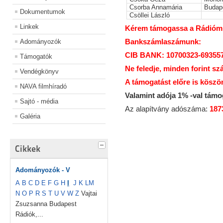
Csorba Annamária
Budap
Dokumentumok
Csöllei László
Linkek
Kérem támogassa a Rádiómúz
Bankszámlaszámunk:
Adományozók
CIB BANK: 10700323-69355
Támogatók
Ne feledje, minden forint sz
Vendégkönyv
A támogatást előre is köszö
NAVA filmhíradó
Valamint adója 1% -val tám
Sajtó - média
Az alapítvány adószáma:
187
Galéria
Cikkek
Adományozók - V
A
B
C
D
E
F
G
H
I
J
K
L
M
N
O
P
R
S
T
U
V
W
Z
Vajtai
Zsuzsanna Budapest
Rádiók,...