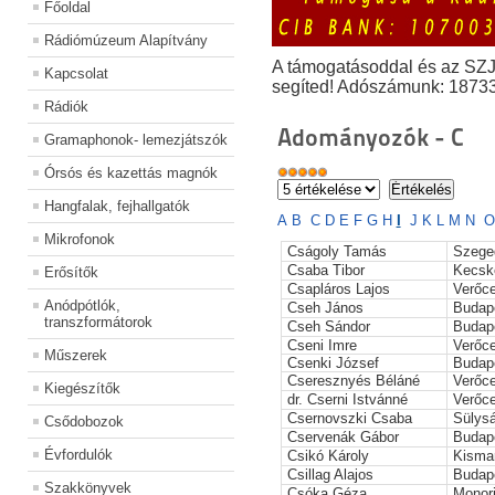
Főoldal
Rádiómúzeum Alapítvány
A támogatásoddal és az SZ
Kapcsolat
segíted! Adószámunk: 1873
Rádiók
Adományozók - C
Gramaphonok- lemezjátszók
Órsós és kazettás magnók
Hangfalak, fejhallgatók
A
B
C
D
E
F
G
H
I
J
K
L
M
N
O
Mikrofonok
Cságoly Tamás
Szege
Csaba Tibor
Kecsk
Erősítők
Csapláros Lajos
Verőc
Anódpótlók,
Cseh János
Budap
transzformátorok
Cseh Sándor
Budap
Cseni Imre
Verőc
Műszerek
Csenki József
Budap
Cseresznyés Béláné
Verőc
Kiegészítők
dr. Cserni Istvánné
Verőc
Csernovszki Csaba
Sülys
Csődobozok
Cservenák Gábor
Budap
Évfordulók
Csikó Károly
Kisma
Csillag Alajos
Budap
Szakkönyvek
Csóka Géza
Monori