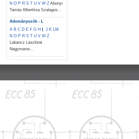
N
O
P
R
S
T
U
V
W
Z
Abonyi
Tamás Albertirsa Szalagos...
Adományozók - L
A
B
C
D
E
F
G
H
I
J
K
L
M
N
O
P
R
S
T
U
V
W
Z
Labancz Lászlóné
Nagymaros...