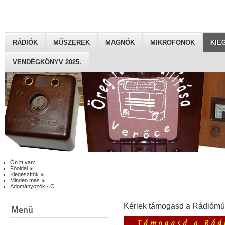
RÁDIÓK
MŰSZEREK
MAGNÓK
MIKROFONOK
KIE
VENDÉGKÖNYV 2025.
Ön itt van:
Főoldal
Kiegészítők
Minden más
Adományozók - C
Kérlek támogasd a Rádiómú
Menü