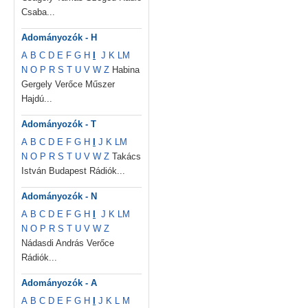
Csaba...
Adományozók - H
A
B
C
D
E
F
G
H
I
J
K
L
M
N
O
P
R
S
T
U
V
W
Z
Habina
Gergely Verőce Műszer
Hajdú...
Adományozók - T
A
B
C
D
E
F
G
H
I
J
K
L
M
N
O
P
R
S
T
U
V
W
Z
Takács
István Budapest Rádiók...
Adományozók - N
A
B
C
D
E
F
G
H
I
J
K
L
M
N
O
P
R
S
T
U
V
W
Z
Nádasdi András Verőce
Rádiók...
Adományozók - A
A
B
C
D
E
F
G
H
I
J
K
L
M