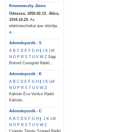
Kremeneczky János
Odessza, 1850.02.15. -Bécs,
1934.10.25.
Az
elektrotechnikai ipar úttörője,
a...
Adományozók - S
A
B
C
D
E
F
G
H
I
J
K
L
M
N
O
P
R
S
T
U
V
W
Z
Sági
Botond Csongrád Rádió...
Adományozók - K
A
B
C
D
E
F
G
H
I
J
K
L
M
N
O
P
R
S
T
U
V
W
Z
Kálmán Éva Verőce Rádió
Kálmán...
Adományozók - C
A
B
C
D
E
F
G
H
I
J
K
L
M
N
O
P
R
S
T
U
V
W
Z
Cságoly Tamás Szeged Rádió