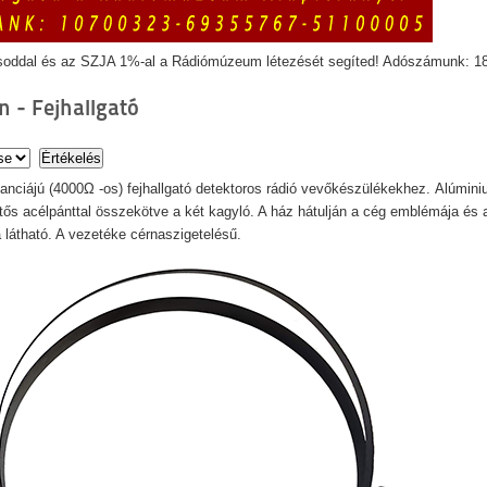
soddal és az SZJA 1%-al a Rádiómúzeum létezését segíted! Adószámunk: 1
n - Fejhallgató
nciájú (4000Ω -os) fejhallgató detektoros rádió vevőkészülékekhez. Alúmin
ttős acélpánttal összekötve a két kagyló. A ház hátulján a cég emblémája és 
 látható. A vezetéke cérnaszigetelésű.