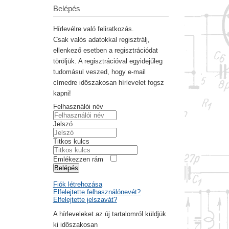
Belépés
Hírlevélre való feliratkozás.
Csak valós adatokkal regisztrálj,
ellenkező esetben a regisztrációdat
töröljük. A regisztrációval egyidejűleg
tudomásul veszed, hogy e-mail
címedre időszakosan hírlevelet fogsz
kapni!
Felhasználói név
Jelszó
Titkos kulcs
Emlékezzen rám
Belépés
Fiók létrehozása
Elfelejtette felhasználónevét?
Elfelejtette jelszavát?
A hírleveleket az új tartalomról küldjük
ki időszakosan