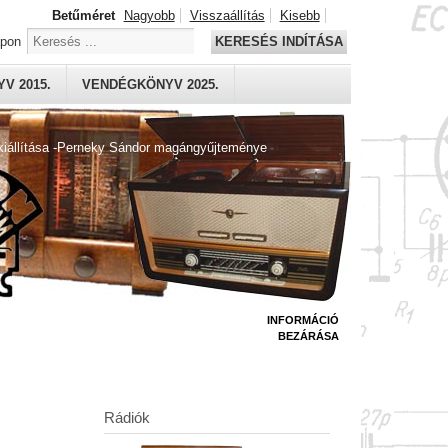
Betűméret
Nagyobb
Visszaállítás
Kisebb
apon
KERESÉS INDÍTÁSA
V 2015.
VENDÉGKÖNYV 2025.
kiállítása -Perneky Sándor magángyűjteménye
INFORMÁCIÓ
BEZÁRÁSA
Rádiók