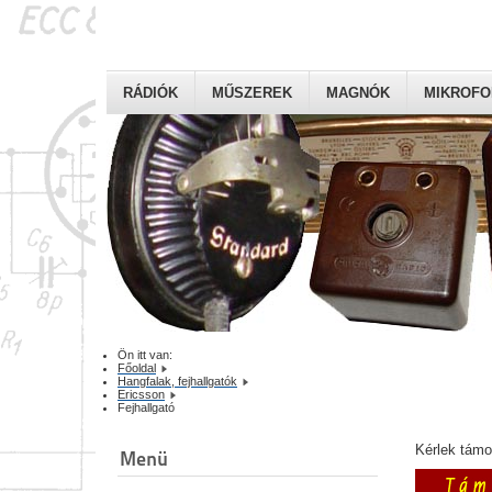
RÁDIÓK
MŰSZEREK
MAGNÓK
MIKROF
Ön itt van:
Főoldal
Hangfalak, fejhallgatók
Ericsson
Fejhallgató
Kérlek tám
Menü