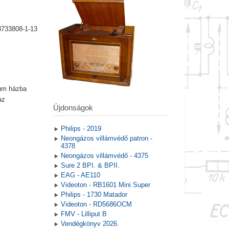
8733808-1-13
ium házba
az
Újdonságok
Philips - 2019
Neongázos villámvédő patron -
4378
Neongázos villámvédő - 4375
Sure 2 BPI. & BPII.
EAG - AE110
Videoton - RB1601 Mini Super
Philips - 1730 Matador
Videoton - RD5686OCM
FMV - Lilliput B
Vendégkönyv 2026.