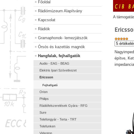
Főoldal
Rádiómúzeum Alapítvány
A támogatá
Kapcsolat
Ericsso
Rádiók
Gramaphonok- lemezjátszók
Órsós és kazettás magnók
Nagyimpeda
Hangfalak, fejhallgatók
építve, Ke
Audio - EAG - BEAG
impedancia
Elektris Ipari Szövetkezet
Ericsson
Fejhallgató
Orion
Philips
Rádiófelszerelések Gyára - RFG
Sure
Telefongyár - Terta - TRT
Telefunken
Videoton