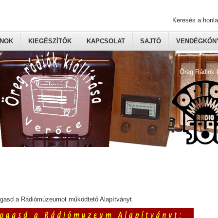
Keresés a honl
ONOK
KIEGÉSZÍTŐK
KAPCSOLAT
SAJTÓ
VENDÉGKÖNY
Öreg Rádiók 
ogasd a Rádiómúzeumot működtető Alapítványt