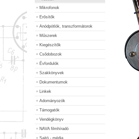
Mikrofonok
Erősítők
Anódpótlók, transzformátorok
Műszerek
Kiegészítők
Csődobozok
Évfordulók
Szakkönyvek
Dokumentumok
Linkek
Adományozók
Támogatók
Vendégkönyv
NAVA filmhíradó
Sajtó - média