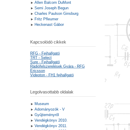
Allen Balcom DuMont
Semi Joseph Begun
Charles Paulson Ginsburg
Fritz Pfleumer
Heckenast Gábor
Kapcsolódó cikkek
RFG - Fejhallgató
TRT - Select
Sure - Fejhallgató
Rádiófelszerelések Gyára - RFG
Ericsson
Videoton - FH1 fejhallgató
Legolvasottabb oldalak
Museum
Adományozók - V
Gyűjteményről
Vendégkönyv 2010.
Vendégkönyv 2011.