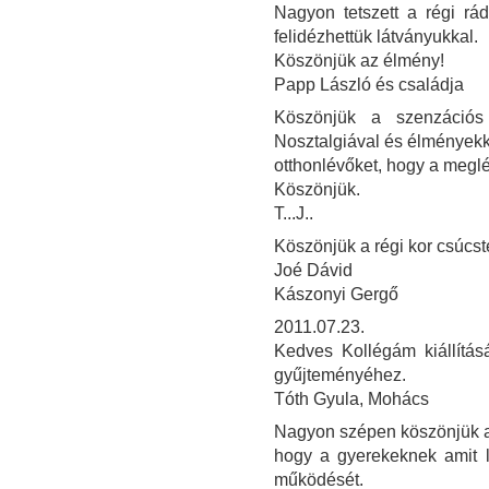
Nagyon tetszett a régi rád
felidézhettük látványukkal.
Köszönjük az élmény!
Papp László és családja
Köszönjük a szenzációs 
Nosztalgiával és élményekke
otthonlévőket, hogy a meglé
Köszönjük.
T...J..
Köszönjük a régi kor csúcst
Joé Dávid
Kászonyi Gergő
2011.07.23.
Kedves Kollégám kiállítás
gyűjteményéhez.
Tóth Gyula, Mohács
Nagyon szépen köszönjük a ki
hogy a gyerekeknek amit l
működését.