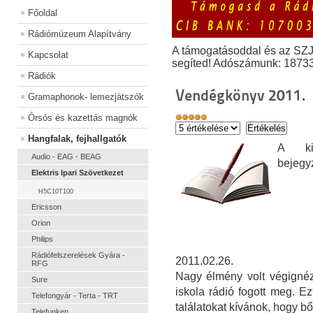
Főoldal
Rádiómúzeum Alapítvány
A támogatásoddal és az SZ
Kapcsolat
segíted! Adószámunk: 1873
Rádiók
Vendégkönyv 2011.
Gramaphonok- lemezjátszók
Órsós és kazettás magnók
Hangfalak, fejhallgatók
A kiá
Audio - EAG - BEAG
bejegy
Elektris Ipari Szövetkezet
H5C10T100
Ericsson
Orion
Philips
Rádiófelszerelések Gyára -
2011.02.26.
RFG
Nagy élmény volt végignéz
Sure
iskola rádió fogott meg. E
Telefongyár - Terta - TRT
találatokat kívánok, hogy bő
Telefunken