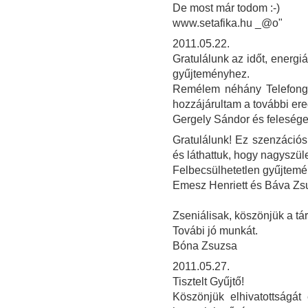
De most már todom :-)
www.setafika.hu _@o"
2011.05.22.
Gratulálunk az időt, energi
gyűjteményhez.
Remélem néhány Telefongy
hozzájárultam a további e
Gergely Sándor és feleség
Gratulálunk! Ez szenzációs
és láthattuk, hogy nagyszül
Felbecsülhetetlen gyűjtemé
Emesz Henriett és Báva Z
Zseniálisak, köszönjük a tár
Továbi jó munkát.
Bóna Zsuzsa
2011.05.27.
Tisztelt Gyűjtő!
Köszönjük elhivatottságát