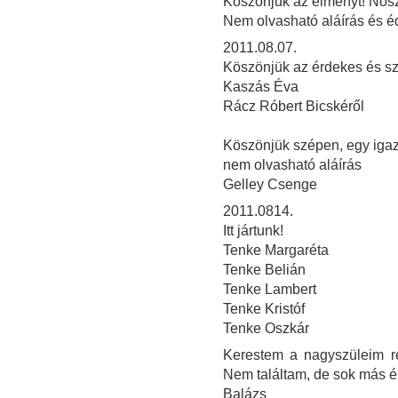
Köszönjük az élményt! Noszt
Nem olvasható aláírás és é
2011.08.07.
Köszönjük az érdekes és szép
Kaszás Éva
Rácz Róbert Bicskéről
Köszönjük szépen, egy igazi
nem olvasható aláírás
Gelley Csenge
2011.0814.
Itt jártunk!
Tenke Margaréta
Tenke Belián
Tenke Lambert
Tenke Kristóf
Tenke Oszkár
Kerestem a nagyszüleim ré
Nem találtam, de sok más 
Balázs