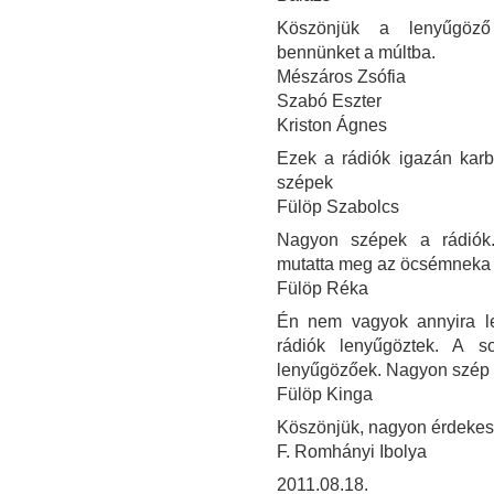
Köszönjük a lenyűgöző i
bennünket a múltba.
Mészáros Zsófia
Szabó Eszter
Kriston Ágnes
Ezek a rádiók igazán kar
szépek
Fülöp Szabolcs
Nagyon szépek a rádiók
mutatta meg az öcsémneka 
Fülöp Réka
Én nem vagyok annyira le
rádiók lenyűgöztek. A 
lenyűgözőek. Nagyon szép v
Fülöp Kinga
Köszönjük, nagyon érdekes 
F. Romhányi Ibolya
2011.08.18.