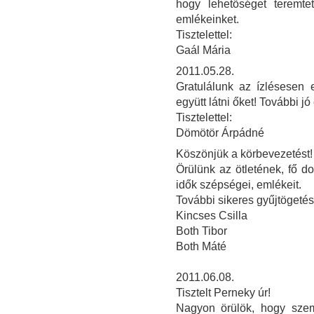
hogy lehetőséget teremtet
emlékeinket.
Tisztelettel:
Gaál Mária
2011.05.28.
Gratulálunk az ízlésesen e
együtt látni őket! További j
Tisztelettel:
Dömötör Árpádné
Köszönjük a körbevezetést!
Örülünk az ötletének, fő do
idők szépségei, emlékeit.
További sikeres gyűjtögetés
Kincses Csilla
Both Tibor
Both Máté
2011.06.08.
Tisztelt Perneky úr!
Nagyon örülök, hogy sze