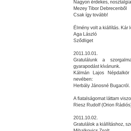
Nagyon érdekes, nosztalgiaé
Mezey Tibor Debrecenből
Csak így tovább!
Élmény volt a kiállítás. Kár 
Aga László
Sződliget
2011.10.01.
Gratulálunk a szorgalm
gyarapodást kívánunk.
Kálmán Lajos Népdalkör 
nevében:
Herbály Jánosné Bugacról.
A fiatalságomat láttam visz
Riesz Rudolf (Orion Rádiós
2011.10.02.
Gratulálok a kiállításhoz, 
Mihalkovics Zsolt