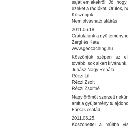
saját emlékekről. Jó, hog
ezeket a rádiókat. Örülök, h
Köszönjük.
Nem olvasható aláírás
2011.06.18.
Gratulálunk a gyűjteményhez
Zergi és Kata
www.geocaching.hu
Köszönjük szépen az elő
további sok sikert kívánunk.
Juhász Nagy Renáta
Réczi Lili
Réczi Zsolt
Réczi Zsoltné
Nagy örömöt szerzett nekü
amit a gyűjtemény tulajdon
Farkas család
2011.06.25.
Köszönettel a múltba vi