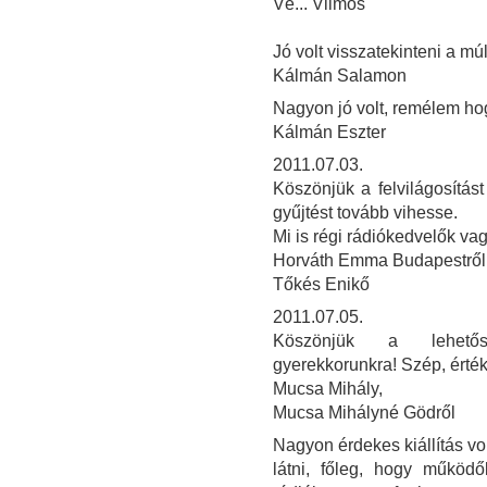
Vé... Vilmos
Jó volt visszatekinteni a múl
Kálmán Salamon
Nagyon jó volt, remélem ho
Kálmán Eszter
2011.07.03.
Köszönjük a felvilágosítás
gyűjtést tovább vihesse.
Mi is régi rádiókedvelők va
Horváth Emma Budapestről
Tőkés Enikő
2011.07.05.
Köszönjük a lehetősé
gyerekkorunkra! Szép, érték
Mucsa Mihály,
Mucsa Mihályné Gödről
Nagyon érdekes kiállítás vo
látni, főleg, hogy működ