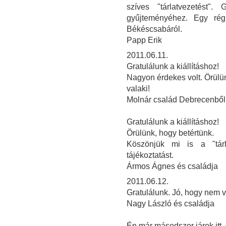
szíves "tárlatvezetést"
gyűjteményéhez. Egy rég
Békéscsabáról.
Papp Erik
2011.06.11.
Gratulálunk a kiállításhoz!
Nagyon érdekes volt. Örülün
valaki!
Molnár család Debrecenből
Gratulálunk a kiállításhoz!
Örülünk, hogy betértünk.
Köszönjük mi is a "tárla
tájékoztatást.
Ármos Ágnes és családja
2011.06.12.
Gratulálunk. Jó, hogy nem v
Nagy László és családja
Én már másodszor járok itt,