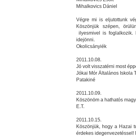
Mihalkovics Dániel
Végre mi is eljutottunk v
Köszönjük szépen, örülü
ilyesmivel is foglalkozik
idejönni.
Okolicsányiék
2011.10.08.
Jó volt visszatérni most ép
Jókai Mór Általános Iskola 
Patakiné
2011.10.09.
Köszönöm a hathatós magya
E.T.
2011.10.15.
Köszönjük, hogy a Hazai t
érdekes idegenvezetéssel! 