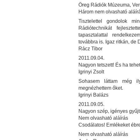
Öreg Rádiók Múzeuma, Verő
Három nem olvasható aláír
Tisztelettel gondolok m
Rádiótechnikát fejleszte
tapasztalattal rendelke
továbbra is. Igaz ritkán, de 
Rácz Tibor
2011.09.04.
Nagyon tetszett! És ha teh
Igrinyi Zsolt
Sohasem láttam még il
megnézhettem őket.
Igrinyi Balázs
2011.09.05.
Nagyon szép, igényes gyűjt
Nem olvasható aláírás
Csodálatos! Emlékeket ébres
Nem olvasható aláírás