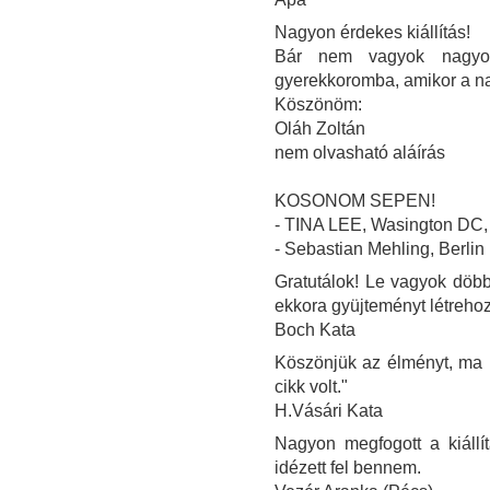
Nagyon érdekes kiállítás!
Bár nem vagyok nagyon
gyerekkoromba, amikor a n
Köszönöm:
Oláh Zoltán
nem olvasható aláírás
KOSONOM SEPEN!
- TINA LEE, Wasington DC
- Sebastian Mehling, Berlin
Gratutálok! Le vagyok döbbe
ekkora gyüjteményt létrehoz
Boch Kata
Köszönjük az élményt, ma ú
cikk volt."
H.Vásári Kata
Nagyon megfogott a kiállí
idézett fel bennem.