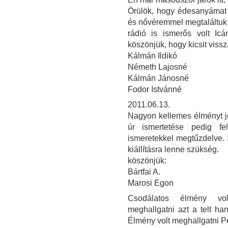
Örülök, hogy édesanyámat 
és nővéremmel megtaláltuk g
rádió is ismerős volt Icá
köszönjük, hogy kicsit vissz
Kálmán Ildikó
Németh Lajosné
Kálmán Jánosné
Fodor Istvánné
2011.06.13.
Nagyon kellemes élményt jel
úr ismertetése pedig fel
ismeretekkel megtűzdelve. 
kiállításra lenne szükség.
köszönjük:
Bártfai A.
Marosi Egon
Csodálatos élmény volt
meghallgatni azt a telt ha
Élmény volt meghallgatni Per