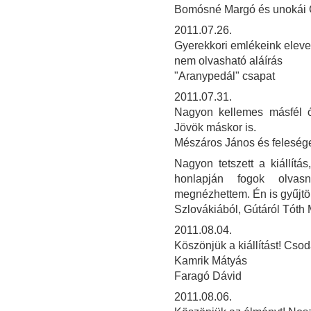
Bomósné Margó és unokái 
2011.07.26.
Gyerekkori emlékeink elev
nem olvasható aláírás
"Aranypedál" csapat
2011.07.31.
Nagyon kellemes másfél órát
Jövök máskor is.
Mészáros János és felesé
Nagyon tetszett a kiállít
honlapján fogok olvasn
megnézhettem. Én is gyűjtö
Szlovákiából, Gútáról Tóth
2011.08.04.
Köszönjük a kiállítást! Csod
Kamrik Mátyás
Faragó Dávid
2011.08.06.