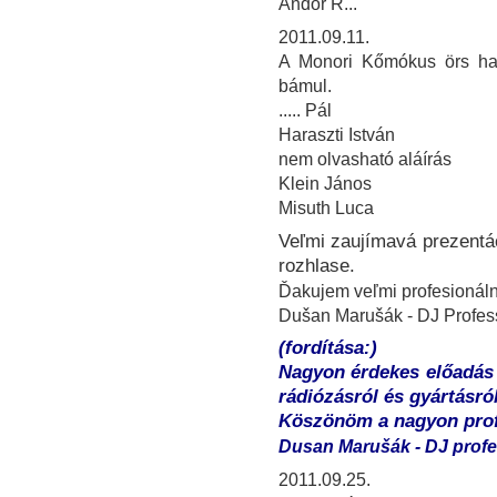
Andor R...
2011.09.11.
A Monori Kőmókus örs har
bámul.
..... Pál
Haraszti István
nem olvasható aláírás
Klein János
Misuth Luca
Veľmi zaujímavá prezentác
rozhlase.
Ďakujem veľmi profesionáln
Dušan Marušák - DJ Profess
(fordítása:)
Nagyon érdekes előadás 
rádiózásról és gyártásról
Köszönöm a nagyon profe
Dusan Marušák - DJ profe
2011.09.25.