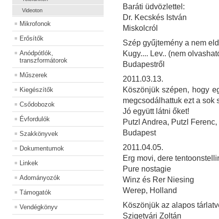
Baráti üdvözlettel:
Videoton
Dr. Kecskés István
Mikrofonok
Miskolcról
Erősítők
Szép gyűjtemény a nem eld
Anódpótlók,
Kugy.... Lev.. (nem olvashat
transzformátorok
Budapestről
Műszerek
2011.03.13.
Köszönjük szépen, hogy egy
Kiegészítők
megcsodálhattuk ezt a sok 
Csődobozok
Jó együtt látni őket!
Évfordulók
Putzl Andrea, Putzl Ferenc,
Budapest
Szakkönyvek
2011.04.05.
Dokumentumok
Erg movi, dere tentoonstelli
Linkek
Pure nostagie
Adományozók
Winz és Rer Niesing
Werep, Holland
Támogatók
Köszönjük az alapos tárlatv
Vendégkönyv
Szigetvári Zoltán