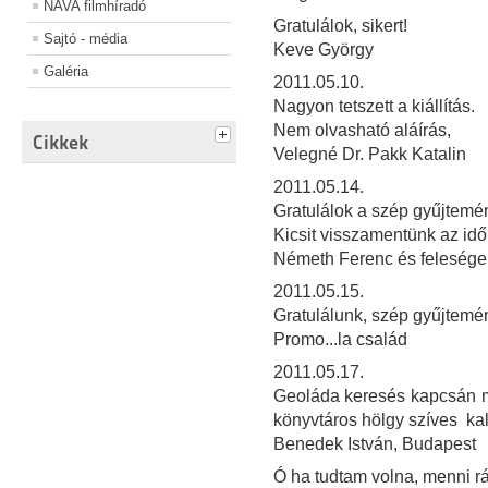
NAVA filmhíradó
Gratulálok, sikert!
Sajtó - média
Keve György
Galéria
2011.05.10.
Nagyon tetszett a kiállítás.
Nem olvasható aláírás,
Cikkek
Velegné Dr. Pakk Katalin
2011.05.14.
Gratulálok a szép gyűjtemé
Kicsit visszamentünk az időb
Németh Ferenc és feleség
2011.05.15.
Gratulálunk, szép gyűjtemé
Promo...la család
2011.05.17.
Geoláda keresés kapcsán m
könyvtáros hölgy szíves ka
Benedek István, Budapest
Ó ha tudtam volna, menni rád