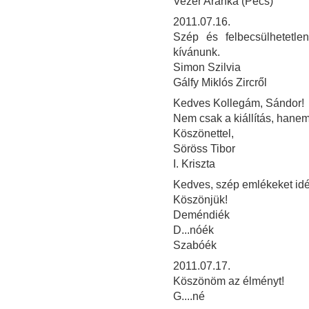
Vezér Aranka (Pécs)
2011.07.16.
Szép és felbecsülhetetle
kívánunk.
Simon Szilvia
Gálfy Miklós Zircről
Kedves Kollegám, Sándor!
Nem csak a kiállítás, hanem
Köszönettel,
Söröss Tibor
I. Kriszta
Kedves, szép emlékeket idéző
Köszönjük!
Deméndiék
D...nóék
Szabóék
2011.07.17.
Köszönöm az élményt!
G....né