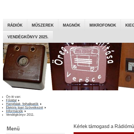
RÁDIÓK
MŰSZEREK
MAGNÓK
MIKROFONOK
KIE
VENDÉGKÖNYV 2025.
Ön itt van:
Főoldal
Hangfalak, fejhallgatók
Elektris Ipari Szövetkezet
Információk
Vendégkönyv 2011.
Kérlek támogasd a Rádiómú
Menü