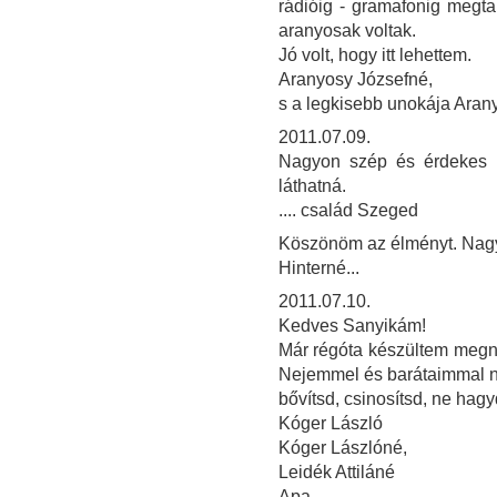
rádióig - gramafonig megt
aranyosak voltak.
Jó volt, hogy itt lehettem.
Aranyosy Józsefné,
s a legkisebb unokája Aran
2011.07.09.
Nagyon szép és érdekes ki
láthatná.
.... család Szeged
Köszönöm az élményt. Nagy
Hinterné...
2011.07.10.
Kedves Sanyikám!
Már régóta készültem megnézn
Nejemmel és barátaimmal na
bővítsd, csinosítsd, ne hag
Kóger László
Kóger Lászlóné,
Leidék Attiláné
Apa