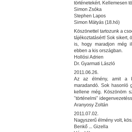
történetekért. Kellemesen töl
Simon Zsóka
Stephen Lapos
Simon Mátyás (18.hó)
Köszönettel tartozunk a cso
tájékoztatásért! Sok sikert,
is, hogy maradjon még i
ebben a kis országban.
Hollósi Adrien
Dr. Gyarmati László
2011.06.26.
Az az élmény, amit a ki
maradandó. Sok hasonló gy
kellene még. Köszönöm sz
"történelmi" idegenvezetéssel
Aranyosy Zoltán
2011.07.02.
Nagyszerű élmény volt, kös
Benkő ... Gizella