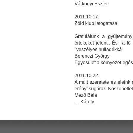
Várkonyi Eszter
2011.10.17.
Zöld klub látogatása
Gratulálunk a gyűjteményh
értékeket jelent.. És a f
"veszélyes hulladékká"
Berenczi György
Egyesület a környezet-egé
2011.10.22.
A múlt szeretete és elein
erényt sugároz. Köszönettel
Mező Béla
.... Károly