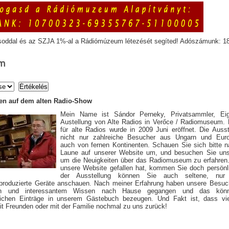
soddal és az SZJA 1%-al a Rádiómúzeum létezését segíted! Adószámunk: 1
m
n auf dem alten Radio-Show
Mein Name ist Sándor Perneky, Privatsammler, Ei
Austellung von Alte Radios in Verőce / Radiomuseum
für alte Radios wurde in 2009 Juni eröffnet. Die Ausst
nicht nur zahlreiche Besucher aus Ungarn und Eur
auch von fernen Kontinenten. Schauen Sie sich bitte 
Laune auf unserer Website um, und besuchen Sie uns
um die Neuigkeiten über das Radiomuseum zu erfahren
unsere Website gefallen hat, kommen Sie doch persönli
der Ausstellung können Sie auch seltene, nur 
produzierte Geräte anschauen. Nach meiner Erfahrung haben unsere Besuch
sen und interessantem Wissen nach Hause gegangen und das kön
eichen Einträge in unserem Gästebuch bezeugen. Und Fakt ist, dass vi
 Freunden oder mit der Familie nochmal zu uns zurück!