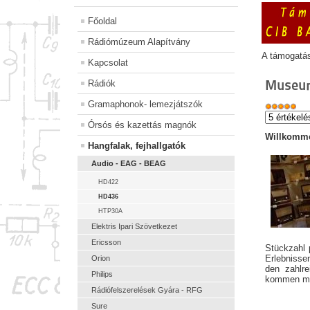
Főoldal
Rádiómúzeum Alapítvány
A támogatá
Kapcsolat
Museu
Rádiók
Gramaphonok- lemezjátszók
Órsós és kazettás magnók
Willkomme
Hangfalak, fejhallgatók
Audio - EAG - BEAG
HD422
HD436
HTP30A
Elektris Ipari Szövetkezet
Ericsson
Stückzahl 
Erlebnis
Orion
den zahlr
Philips
kommen mit
Rádiófelszerelések Gyára - RFG
Sure