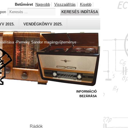
Betűméret
Nagyobb
Visszaállítás
Kisebb
apon
KERESÉS INDÍTÁSA
V 2015.
VENDÉGKÖNYV 2025.
kiállítása -Perneky Sándor magángyűjteménye
INFORMÁCIÓ
BEZÁRÁSA
Rádiók