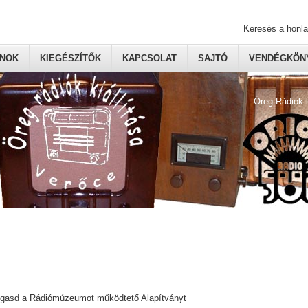
Keresés a honl
ONOK
KIEGÉSZÍTŐK
KAPCSOLAT
SAJTÓ
VENDÉGKÖNY
Öreg Rádiók 
ogasd a Rádiómúzeumot működtető Alapítványt