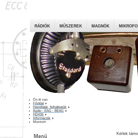
RÁDIÓK
MŰSZEREK
MAGNÓK
MIKROF
Ön itt van:
Főoldal
Hangfalak, fejhallgatók
Audio - EAG - BEAG
HD436
Információk
Museum
Kérlek tám
Menü