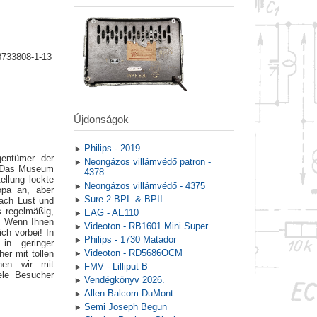
8733808-1-13
Újdonságok
Philips - 2019
gentümer der
Neongázos villámvédő patron -
. Das Museum
4378
ellung lockte
Neongázos villámvédő - 4375
opa an, aber
Sure 2 BPI. & BPII.
nach Lust und
 regelmäßig,
EAG - AE110
. Wenn Ihnen
Videoton - RB1601 Mini Super
ch vorbei! In
Philips - 1730 Matador
in geringer
Videoton - RD5686OCM
er mit tollen
nen wir mit
FMV - Lilliput B
ele Besucher
Vendégkönyv 2026.
Allen Balcom DuMont
Semi Joseph Begun