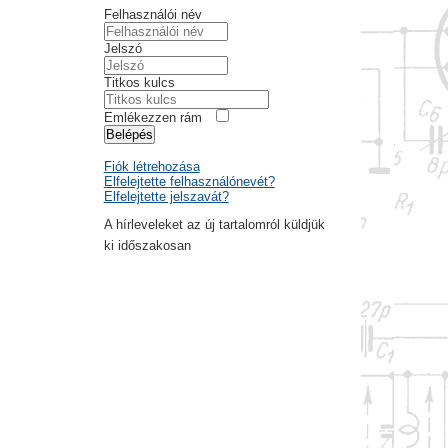
Felhasználói név
Jelszó
Titkos kulcs
Emlékezzen rám
Belépés
Fiók létrehozása
Elfelejtette felhasználónevét?
Elfelejtette jelszavát?
A hírleveleket az új tartalomról küldjük
ki időszakosan