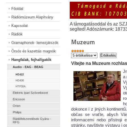
Főoldal
Rádiómúzeum Alapítvány
A támogatásoddal és az SZ
Kapcsolat
segíted! Adószámunk: 1873
Rádiók
Muzeum
Gramaphonok- lemezjátszók
Órsós és kazettás magnók
Hangfalak, fejhallgatók
Vítejte na Muzeum rozhla
Audio - EAG - BEAG
Jm
HD422
a
HD436
Vý
HTP30A
Vý
o
Elektris Ipari Szövetkezet
ro
Ericsson
h
Orion
dokonce i z jiných kontinentů
Philips
občas se vraťte, abych Vás
Rádiófelszerelések Gyára -
informacemi nebo přístroji 
RFG
stránky, navštivte výstavu i 