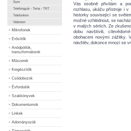
Sure
Vás osobně přivítám a pom
Telefongyár - Terta - TRT
rozhlasu, ukážu přístroje i 
historky související se světem
Telefunken
možné vzhlédnout, se nacházej
Videoton
v malých sériích. Ze zkušenos
Mikrofonok
dobu navštívili, cílevědo
obohaceni novými zážitky. V
Erősítők
návštěv, dokonce mnozí se v
Anódpótlók,
transzformátorok
Műszerek
Kiegészítők
Csődobozok
Évfordulók
Szakkönyvek
Dokumentumok
Linkek
Adományozók
Támogatók