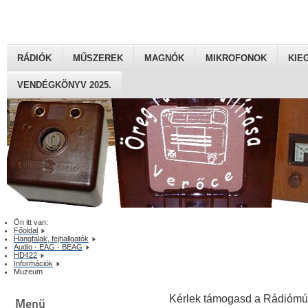
RÁDIÓK
MŰSZEREK
MAGNÓK
MIKROFONOK
KIE
VENDÉGKÖNYV 2025.
Ön itt van:
Főoldal
Hangfalak, fejhallgatók
Audio - EAG - BEAG
HD422
Információk
Muzeum
Kérlek támogasd a Rádiómú
Menü