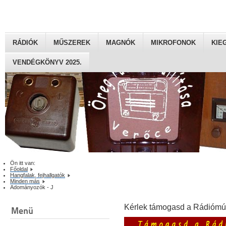
RÁDIÓK
MŰSZEREK
MAGNÓK
MIKROFONOK
KIE
VENDÉGKÖNYV 2025.
Ön itt van:
Főoldal
Hangfalak, fejhallgatók
Minden más
Adományozók - J
Kérlek támogasd a Rádiómú
Menü