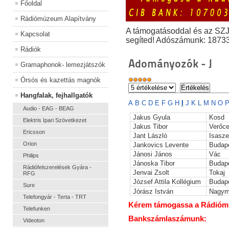
Főoldal
Rádiómúzeum Alapítvány
A támogatásoddal és az SZ
Kapcsolat
segíted! Adószámunk: 1873
Rádiók
Adományozók - J
Gramaphonok- lemezjátszók
Órsós és kazettás magnók
Hangfalak, fejhallgatók
A
B
C
D
E
F
G
H
I
J
K
L
M
N
O
Audio - EAG - BEAG
Jakus Gyula
Kosd
Elektris Ipari Szövetkezet
Jakus Tibor
Verőc
Ericsson
Jant László
Isasze
Orion
Jankovics Levente
Budap
Jánosi János
Vác
Philips
Jánoska Tibor
Budap
Rádiófelszerelések Gyára -
Jenvai Zsolt
Tokaj
RFG
József Attila Kollégium
Budap
Sure
Jórász István
Nagym
Telefongyár - Terta - TRT
Kérem támogassa a Rádiómúz
Telefunken
Bankszámlaszámunk:
Videoton