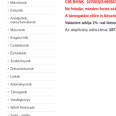
CIB BANK: 10700323-69355
Mikrofonok
Ne feledje, minden forint sz
Erősítők
A támogatást előre is köszö
Anódpótlók,
transzformátorok
Valamint adója 1% -val tám
Az alapítvány adószáma:
187
Műszerek
Kiegészítők
Csődobozok
Évfordulók
Szakkönyvek
Dokumentumok
Linkek
Adományozók
Támogatók
Vendégkönyv
NAVA filmhíradó
Sajtó - média