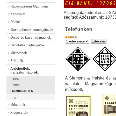
Rádiómúzeum Alapítvány
A támogatásoddal és az SZ
Kapcsolat
segíted! Adószámunk: 1873
Rádiók
Telefunken
Gramaphonok- lemezjátszók
Órsós és kazettás magnók
Hangfalak, fejhallgatók
Mikrofonok
Erősítők
Anódpótlók,
transzformátorok
A Siemens & Halske és az
Orion
vállalatot. Magyarországon
Philips
működött.
Telefunken TFK
A
Műszerek
Kiegészítők