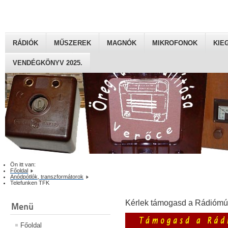
RÁDIÓK
MŰSZEREK
MAGNÓK
MIKROFONOK
KIE
VENDÉGKÖNYV 2025.
Ön itt van:
Főoldal
Anódpótlók, transzformátorok
Telefunken TFK
Kérlek támogasd a Rádiómú
Menü
Főoldal