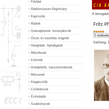
Főoldal
Rádiómúzeum Alapítvány
A támogatá
Kapcsolat
Fritz P
Rádiók
Gramaphonok- lemezjátszók
Órsós és kazettás magnók
Salzburg
,
Hangfalak, fejhallgatók
Mikrofonok
Erősítők
Anódpótlók, transzformátorok
Műszerek
Kiegészítők
Csődobozok
Évfordulók
Szakkönyvek