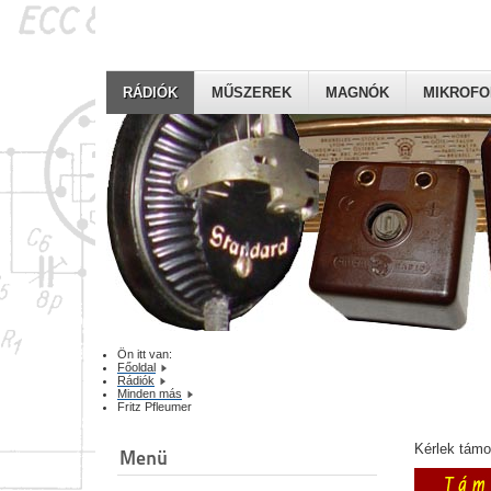
RÁDIÓK
MŰSZEREK
MAGNÓK
MIKROF
Ön itt van:
Főoldal
Rádiók
Minden más
Fritz Pfleumer
Kérlek tám
Menü