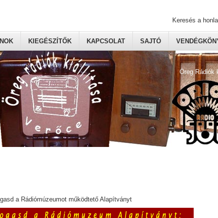
Keresés a honl
ONOK
KIEGÉSZÍTŐK
KAPCSOLAT
SAJTÓ
VENDÉGKÖNY
Öreg Rádiók 
ogasd a Rádiómúzeumot működtető Alapítványt