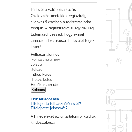
Hírlevélre való feliratkozás.
Csak valós adatokkal regisztrálj,
ellenkező esetben a regisztrációdat
töröljük. A regisztrációval egyidejűleg
tudomásul veszed, hogy e-mail
címedre időszakosan hírlevelet fogsz
kapni!
Felhasználói név
Jelszó
Titkos kulcs
Emlékezzen rám
Belépés
Fiók létrehozása
Elfelejtette felhasználónevét?
Elfelejtette jelszavát?
A hírleveleket az új tartalomról küldjük
ki időszakosan