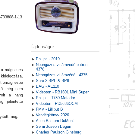
8733808-1-13
Újdonságok
Philips - 2019
Neongázos villámvédő patron -
4378
za a mágneses
Neongázos villámvédő - 4375
 kidolgozása,
Sure 2 BPI. & BPII.
ektromágnesbe
EAG - AE110
re ő még nem
Videoton - RB1601 Mini Super
volt a hang
Philips - 1730 Matador
g jelentette
Videoton - RD5686OCM
FMV - Lilliput B
Vendégkönyv 2026.
yitott meg.
Allen Balcom DuMont
Semi Joseph Begun
Charles Paulson Ginsburg