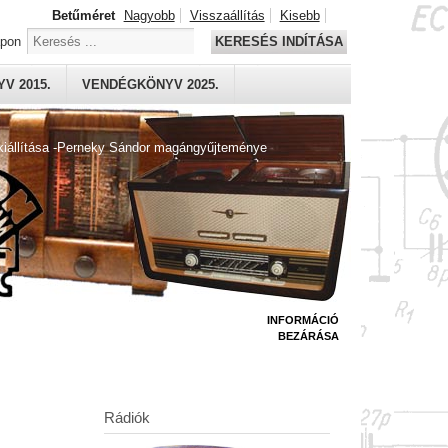
Betűméret
Nagyobb
Visszaállítás
Kisebb
apon
KERESÉS INDÍTÁSA
V 2015.
VENDÉGKÖNYV 2025.
kiállítása -Perneky Sándor magángyűjteménye
INFORMÁCIÓ
BEZÁRÁSA
Rádiók