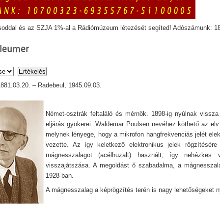
soddal és az SZJA 1%-al a Rádiómúzeum létezését segíted! Adószámunk: 1
fleumer
1881.03.20. – Radebeul, 1945.09.03.
Német-osztrák feltaláló és mérnök. 1898-ig nyúlnak viss
eljárás gyökerei. Waldemar Poulsen nevéhez köthető az elv
melynek lényege, hogy a mikrofon hangfrekvenciás jelét el
vezette. Az így keletkező elektronikus jelek rögzítésé
mágnesszalagot (acélhuzalt) használt, így nehézkes 
visszajátszása. A megoldást ő szabadalma, a mágnesszala
1928-ban.
A mágnesszalag a képrögzítés terén is nagy lehetőségeket n