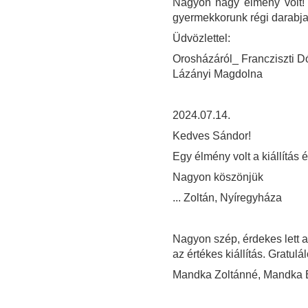
Nagyon nagy élmény volt! 
gyermekkorunk régi darabja
Üdvözlettel:
Orosházáról_ Francziszti Dór
Lázányi Magdolna
2024.07.14.
Kedves Sándor!
Egy élmény volt a kiállítás é
Nagyon köszönjük
... Zoltán, Nyíregyháza
Nagyon szép, érdekes lett az 
az értékes kiállítás. Gratulál
Mandka Zoltánné, Mandka 