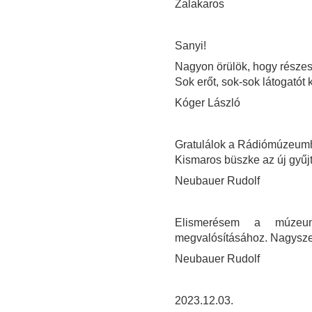
Zalakaros
Sanyi!
Nagyon örülök, hogy része
Sok erőt, sok-sok látogatót 
Kóger László
Gratulálok a Rádiómúzeum
Kismaros büszke az új gyűj
Neubauer Rudolf
Elismerésem a múzeum
megvalósításához. Nagysze
Neubauer Rudolf
2023.12.03.