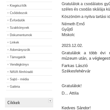
Gratulálok a csodálatos g
Kiegészítők
széles és csodás skálája k
Csődobozok
Köszönöm a nyitva tartási idő
Évfordulók
Németh Ernő
Szakkönyvek
Gyűjtő
Miskolc
Dokumentumok
Linkek
2023.12.02.
Adományozók
Gratulálok a több évi 
Támogatók
múzeum után, a véglegest
Vendégkönyv
F
arkas László
Székesfehé
rvár
NAVA filmhíradó
Sajtó - média
Gratulálok!
Galéria
D... Attila
Cikkek
Kedves Sándor!