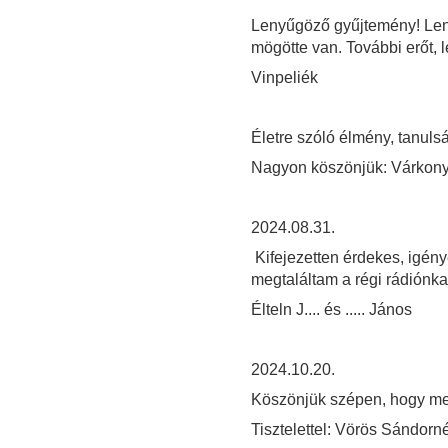
Lenyűgöző gyűjtemény! Leny
mögötte van. További erőt, 
Vinpeliék
Életre szóló élmény, tanuls
Nagyon köszönjük: Várkonyi
2024.08.31.
Kifejezetten érdekes, igénye
megtaláltam a régi rádiónkat
Élteln J.... és ..... János
2024.10.20.
Köszönjük szépen, hogy me
Tisztelettel: Vörös Sándorn