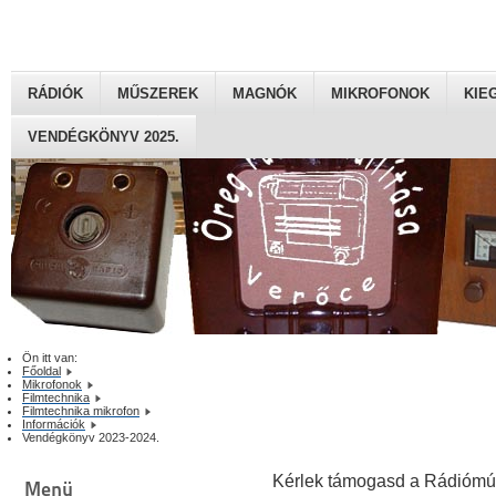
RÁDIÓK
MŰSZEREK
MAGNÓK
MIKROFONOK
KIE
VENDÉGKÖNYV 2025.
Ön itt van:
Főoldal
Mikrofonok
Filmtechnika
Filmtechnika mikrofon
Információk
Vendégkönyv 2023-2024.
Kérlek támogasd a Rádiómú
Menü