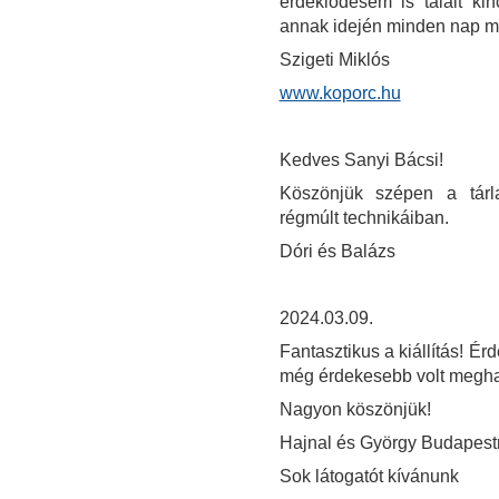
érdeklődésem is talált ki
annak idején minden nap 
Szigeti Miklós
www.koporc.hu
Kedves Sanyi Bácsi!
Köszönjük szépen a tárla
régmúlt technikáiban.
Dóri és Balázs
2024.03.09.
Fantasztikus a kiállítás! Érd
még érdekesebb volt meghal
Nagyon köszönjük!
Hajnal és György Budapest
Sok látogatót kívánunk