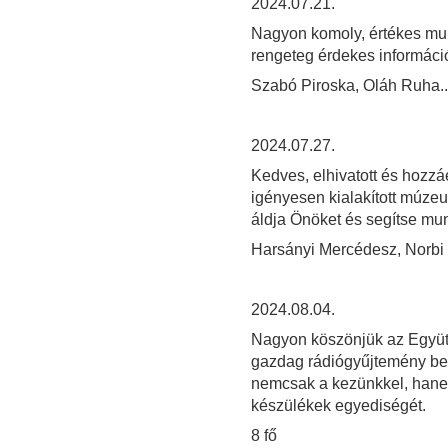
2024.07.21.
Nagyon komoly, értékes munk
rengeteg érdekes információt
Szabó Piroska, Oláh Ruha..
2024.07.27.
Kedves, elhivatott és hozzá
igényesen kialakított múze
áldja Önöket és segítse mun
Harsányi Mercédesz, Norbi
2024.08.04.
Nagyon köszönjük az Együt
gazdag rádiógyűjtemény bemu
nemcsak a kezünkkel, hanem
készülékek egyediségét.
8 fő