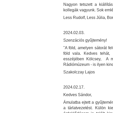
Nagyon tetszett a kiállítá
kollegák vagyunk. Sok emlé
Less Rudolf, Less Júlia, Bor
2024.02.03.
Szenzációs gyűjtemény!
"A föld, amelyen sátorát fe
föld vala. Kedves tehát, 
esszéjében Kölcsey, A m
Rádiómúzeum - is ilyen kincs
Szakolczay Lajos
2024.02.17.
Kedves Sándor,
Ámulatba ejtett a gyűjtem
a tárlatvezetést. Külön