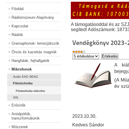
Főoldal
Rádiómúzeum Alapítvány
A támogatásoddal és az SZ
Kapcsolat
segíted! Adószámunk: 1873
Rádiók
Vendégkönyv 2023-
Gramaphonok- lemezjátszók
Órsós és kazettás magnók
Hangfalak, fejhallgatók
A kiál
Mikrofonok
bejegy
Audio-EAG-BEAG
(A Múz
Filmtechnika
év szü
Filmtechnika mikrofon
SAL
Erősítők
Anódpótlók,
2023.10.30.
transzformátorok
Kedves Sándor
Műszerek