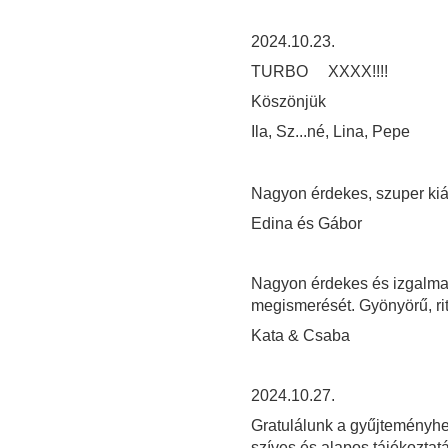
2024.10.23.
TURBO XXXX!!!!
Köszönjük
Ila, Sz...né, Lina, Pepe
Nagyon érdekes, szuper kiál
Edina és Gábor
Nagyon érdekes és izgalmas
megismerését. Gyönyörű, rit
Kata & Csaba
2024.10.27.
Gratulálunk a gyűjteményh
szíves és alapos tájékoztat