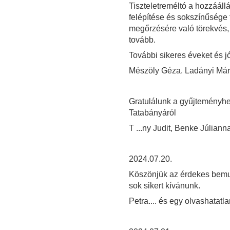
Tiszteletreméltó a hozzáál
felépítése és sokszínűsége
megőrzésére való törekvés, h
tovább.
További sikeres éveket és j
Mészöly Géza. Ladányi Má
Gratulálunk a gyűjteményhe
Tatabányáról
T ...ny Judit, Benke Júliann
2024.07.20.
Köszönjük az érdekes bemu
sok sikert kívánunk.
Petra.... és egy olvashatatl