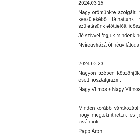
2024.03.15.
Nagy örömünkre szolgált, 
készülékéből láthattunk 
születésünk előttielőtti idős
Jó szívvel fogjuk mindenki
Nyíregyházáról négy látoga
2024.03.23.
Nagyon szépen köszönjük 
esett nosztalgiázni.
Nagy Vilmos + Nagy Vilmo
Minden korábbi várakozást f
hogy megtekinthettük és j
kívánunk.
Papp Áron